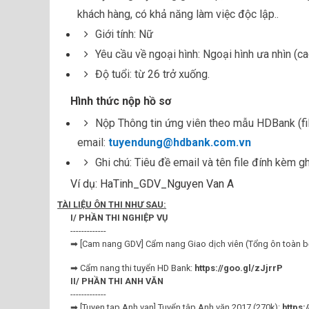
khách hàng, có khả năng làm việc độc lập..
Giới tính: Nữ
Yêu cầu về ngoại hình: Ngoại hình ưa nhìn (ca
Độ tuổi: từ 26 trở xuống.
Hình thức nộp hồ sơ
Nộp Thông tin ứng viên theo mẫu HDBank (f
email:
tuyendung@hdbank.com.vn
Ghi chú: Tiêu đề email và tên file đính kèm 
Ví dụ: HaTinh_GDV_Nguyen Van A
TÀI LIỆU ÔN THI NHƯ SAU:
I/ PHẦN THI NGHIỆP VỤ
-------------
➡ [Cam nang GDV] Cẩm nang Giao dịch viên (Tổng ôn toàn bộ
➡ Cẩm nang thi tuyển HD Bank:
https://goo.gl/zJjrrP
II/ PHẦN THI ANH VĂN
-------------
➡ [Tuyen tap Anh van] Tuyển tập Anh văn 2017 (270k):
https: