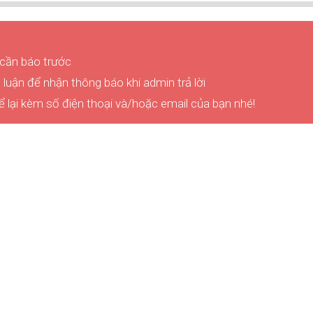
 cần báo trước
luận để nhận thông báo khi admin trả lời
ể lại kèm số điện thoại và/hoặc email của bạn nhé!