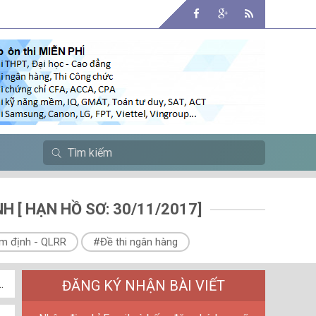
 [ HẠN HỒ SƠ: 30/11/2017]
m định - QLRR
#Đề thi ngân hàng
ĐĂNG KÝ NHẬN BÀI VIẾT