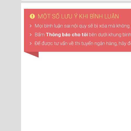
MỘT SỐ LƯU Ý KHI BÌNH LUẬN
Mọi bình luận sai nội quy sẽ bị xóa mà không
Bấm
Thông báo cho tôi
bên dưới khung bình 
Để được tư vấn về thi tuyển ngân hàng, hãy đ