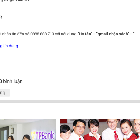
R
 nhắn tin đến số 0888.888.713 với nội dung
"Họ tên" - "gmail nhận sách" - "
g tin dung
0
bình luận
ụng