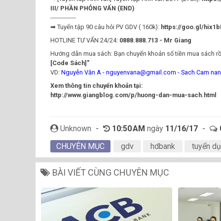
III/ PHẦN PHỎNG VẤN (END)
-------------
➡ Tuyển tập 90 câu hỏi PV GDV ( 160k):
https://goo.gl/hix1b
HOTLINE TƯ VẤN 24/24:
0888.888.713 - Mr Giang
Hướng dẫn mua sách: Bạn chuyển khoản số tiền mua sách rồi
[Code Sách]"
VD:
Nguyễn Văn A - nguyenvana@gmail.com - Sach Cam nan
Xem thông tin chuyển khoản tại:
http://www.giangblog.com/p/huong-dan-mua-sach.html
Unknown
-
10:50 AM
ngày
11/16/17
-
CHUYÊN MỤC
gdv
hdbank
tuyển d
BÀI VIẾT CÙNG CHUYÊN MỤC