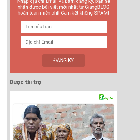
Nhập địa chỉ Email và bấm đăng ký, bạn sẽ
nhận được bài viết mới nhất từ GiangBLOG
hoàn toàn miễn phí! Cam kết không SPAM!
Được tài trợ