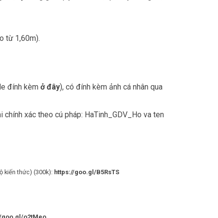
o từ 1,60m).
ile đính kèm
ở đây
), có đính kèm ảnh cá nhân qua
ghi chính xác theo cú pháp: HaTinh_GDV_Ho va ten
 kiến thức) (300k):
https://goo.gl/B5RsTS
//goo.gl/o2tMeo