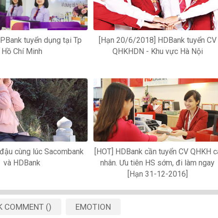
TPBank tuyển dụng tại Tp
[Hạn 20/6/2018] HDBank tuyển CV
Hồ Chí Minh
QHKHDN - Khu vực Hà Nội
i đậu cùng lúc Sacombank
[HOT] HDBank cần tuyển CV QHKH c
và HDBank
nhân. Ưu tiên HS sớm, đi làm ngay
[Hạn 31-12-2016]
K
COMMENT
(
)
EMOTION