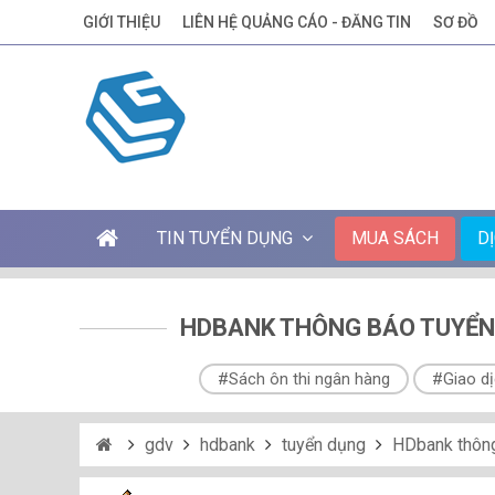
GIỚI THIỆU
LIÊN HỆ QUẢNG CÁO - ĐĂNG TIN
SƠ ĐỒ
TIN TUYỂN DỤNG
MUA SÁCH
D
HDBANK THÔNG BÁO TUYỂN D
#Sách ôn thi ngân hàng
#Giao dị
gdv
hdbank
tuyển dụng
HDbank thông bá