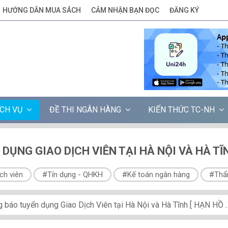
HƯỚNG DẪN MUA SÁCH
CẢM NHẬN BẠN ĐỌC
ĐĂNG KÝ
ỊCH VỤ
ĐỀ THI NGÂN HÀNG
KIẾN THỨC TC-NH
ỤNG GIAO DỊCH VIÊN TẠI HÀ NỘI VÀ HÀ TĨNH
ch viên
#Tín dụng - QHKH
#Kế toán ngân hàng
#Thẩ
o tuyển dụng Giao Dịch Viên tại Hà Nội và Hà Tĩnh [ HẠN HỒ SƠ: 30/11/2017]