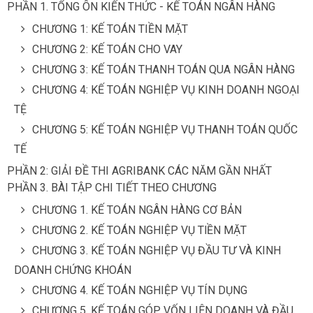
PHẦN 1. TỔNG ÔN KIẾN THỨC - KẾ TOÁN NGÂN HÀNG
CHƯƠNG 1: KẾ TOÁN TIỀN MẶT
CHƯƠNG 2: KẾ TOÁN CHO VAY
CHƯƠNG 3: KẾ TOÁN THANH TOÁN QUA NGÂN HÀNG
CHƯƠNG 4: KẾ TOÁN NGHIỆP VỤ KINH DOANH NGOẠI
TỆ
CHƯƠNG 5: KẾ TOÁN NGHIỆP VỤ THANH TOÁN QUỐC
TẾ
PHẦN 2: GIẢI ĐỀ THI AGRIBANK CÁC NĂM GẦN NHẤT
PHẦN 3. BÀI TẬP CHI TIẾT THEO CHƯƠNG
CHƯƠNG 1. KẾ TOÁN NGÂN HÀNG CƠ BẢN
CHƯƠNG 2. KẾ TOÁN NGHIỆP VỤ TlỀN MẶT
CHƯƠNG 3. KẾ TOÁN NGHIỆP VỤ ĐẦU TƯ VÀ KINH
DOANH CHỨNG KHOÁN
CHƯƠNG 4. KẾ TOÁN NGHIỆP VỤ TÍN DỤNG
CHƯƠNG 5. KẾ TOÁN GÓP VỐN LIÊN DOANH VÀ ĐẦU