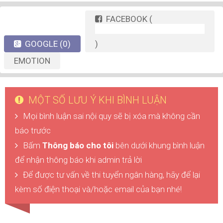
FACEBOOK
(
GOOGLE
(0)
)
EMOTION
MỘT SỐ LƯU Ý KHI BÌNH LUẬN
Mọi bình luận sai nội quy sẽ bị xóa mà không cần
báo trước
Bấm
Thông báo cho tôi
bên dưới khung bình luận
để nhận thông báo khi admin trả lời
Để được tư vấn về thi tuyển ngân hàng, hãy để lại
kèm số điện thoại và/hoặc email của bạn nhé!