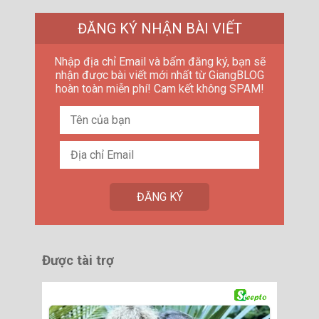
ĐĂNG KÝ NHẬN BÀI VIẾT
Nhập địa chỉ Email và bấm đăng ký, bạn sẽ
nhận được bài viết mới nhất từ GiangBLOG
hoàn toàn miễn phí! Cam kết không SPAM!
Được tài trợ