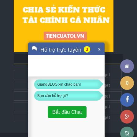
Hỗ trợ trực tuyến
x
4
BLOG BẠN BÈ
Tech5s
Get this widget
0
GiangBLOG xin chào bạn!
Đặt liên kết
Get this widget
Đặt liên kết
Get this widget
Bạn cần hỗ trợ gì?
Đặt liên kết
Get this widget
Bắt đầu Chat
Đặt liên kết
Get this widget
Chú ý: Bạn phải đăng nhập
Facebook
mới
có thể trò chuyện.