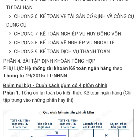
TƯ DÀI HẠN
CHƯƠNG 6. KẾ TOÁN VỀ TÀI SẢN CỐ ĐỊNH VÀ CÔNG CỤ
DỤNG CỤ
CHƯƠNG 7. KẾ TOÁN NGHIỆP VỤ HUY ĐỘNG VỐN
CHƯƠNG 8. KẾ TOÁN VỀ NGHIỆP VỤ NGOẠI TỆ
CHƯƠNG 9. KẾ TOÁN DỊCH VỤ THANH TOÁN
PHẦN 4: BÀI TẬP ĐỊNH KHOẢN TỔNG HỢP
PHỤ LỤC:
Hệ thống tài khoản Kế toán ngân hàng
theo
Thông tư 19/2015/TT-NHNN
Điểm nổi bật - Cuốn sách gồm có 4 phần chính
Phần 1:
Tổng ôn lại toàn bộ kiến thức Kế toán ngân hàng (Chỉ
tập trung vào những phần hay thi)