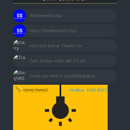
thietkeweb5s.top
https://thietkeweb5s.top/
very nice artical. Thanks for …
Cám ơn bạn vì bài viết. Có nhi…
Email của mình là dung9856@gma…