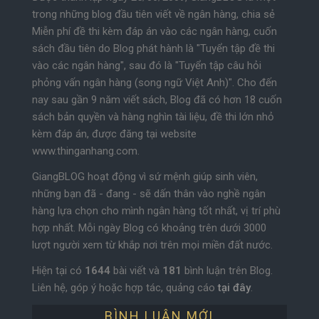
trong những blog đầu tiên viết về ngân hàng, chia sẻ
Miễn phí đề thi kèm đáp án vào các ngân hàng, cuốn
sách đầu tiên do Blog phát hành là "Tuyển tập đề thi
vào các ngân hàng", sau đó là "Tuyển tập câu hỏi
phỏng vấn ngân hàng (song ngữ Việt Anh)". Cho đến
nay sau gần 9 năm viết sách, Blog đã có hơn 18 cuốn
sách bản quyền và hàng nghìn tài liệu, đề thi lớn nhỏ
kèm đáp án, được đăng tại website
www.thinganhang.com.
GiangBLOG hoạt động vì sứ mệnh giúp sinh viên,
những bạn đã - đang - sẽ dấn thân vào nghề ngân
hàng lựa chọn cho mình ngân hàng tốt nhất, vị trí phù
hợp nhất. Mỗi ngày Blog có khoảng trên dưới 3000
lượt người xem từ khắp nơi trên mọi miền đất nước.
Hiện tại có
1644
bài viết và
181
bình luận trên Blog.
Liên hệ, góp ý hoặc hợp tác, quảng cáo
tại đây
.
BÌNH LUẬN MỚI