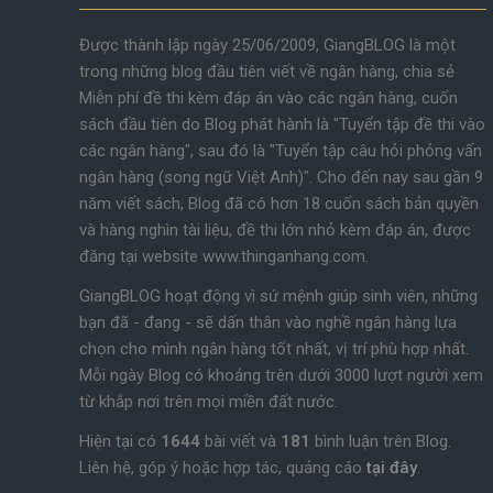
Được thành lập ngày 25/06/2009, GiangBLOG là một
trong những blog đầu tiên viết về ngân hàng, chia sẻ
Miễn phí đề thi kèm đáp án vào các ngân hàng, cuốn
sách đầu tiên do Blog phát hành là "Tuyển tập đề thi vào
các ngân hàng", sau đó là "Tuyển tập câu hỏi phỏng vấn
ngân hàng (song ngữ Việt Anh)". Cho đến nay sau gần 9
năm viết sách, Blog đã có hơn 18 cuốn sách bản quyền
và hàng nghìn tài liệu, đề thi lớn nhỏ kèm đáp án, được
đăng tại website www.thinganhang.com.
GiangBLOG hoạt động vì sứ mệnh giúp sinh viên, những
bạn đã - đang - sẽ dấn thân vào nghề ngân hàng lựa
chọn cho mình ngân hàng tốt nhất, vị trí phù hợp nhất.
Mỗi ngày Blog có khoảng trên dưới 3000 lượt người xem
từ khắp nơi trên mọi miền đất nước.
Hiện tại có
1644
bài viết và
181
bình luận trên Blog.
Liên hệ, góp ý hoặc hợp tác, quảng cáo
tại đây
.