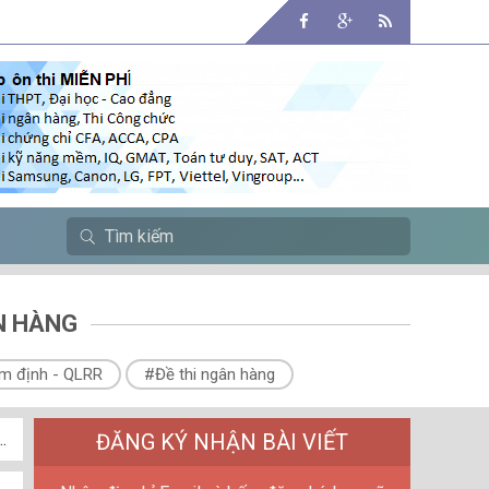
N HÀNG
m định - QLRR
#Đề thi ngân hàng
ĐĂNG KÝ NHẬN BÀI VIẾT