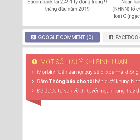
Sacombank lãi 2.491 tỷ đồng trong 9
Ngân hà
tháng đầu năm 2019
(NHNN) tổ c
loại C (ngạ
GOOGLE
COMMENT
(0)
FACEBOO
MỘT SỐ LƯU Ý KHI BÌNH LUẬN
Mọi bình luận sai nội quy sẽ bị xóa mà không
Bấm
Thông báo cho tôi
bên dưới khung bình 
Để được tư vấn về thi tuyển ngân hàng, hãy đ