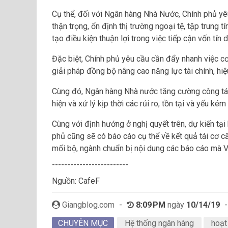
Cụ thể, đối với Ngân hàng Nhà Nước, Chính phủ yêu 
thận trọng, ổn định thị trường ngoại tệ, tập trung t
tạo điều kiện thuận lợi trong việc tiếp cận vốn tí
Đặc biệt, Chính phủ yêu cầu cần đẩy nhanh việc cơ 
giải pháp đồng bộ nâng cao năng lực tài chính, h
Cùng đó, Ngân hàng Nhà nước tăng cường công tác 
hiện và xử lý kịp thời các rủi ro, tồn tại và yếu k
Cùng với định hướng ở nghị quyết trên, dự kiến tạ
phủ cũng sẽ có báo cáo cụ thể về kết quả tái cơ c
mối bộ, ngành chuẩn bị nội dung các báo cáo mà V
-------------------------
Nguồn: CafeF
Giangblog.com
-
8:09 PM
ngày
10/14/19
CHUYÊN MỤC
Hệ thống ngân hàng
hoạt