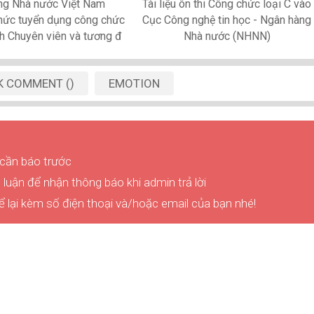
ng Nhà nước Việt Nam
Tài liệu ôn thi Công chức loại C vào
hức tuyển dụng công chức
Cục Công nghệ tin học - Ngân hàng
ch Chuyên viên và tương đ
Nhà nước (NHNN)
K
COMMENT
(
)
EMOTION
 cần báo trước
luận để nhận thông báo khi admin trả lời
ể lại kèm số điện thoại và/hoặc email của bạn nhé!