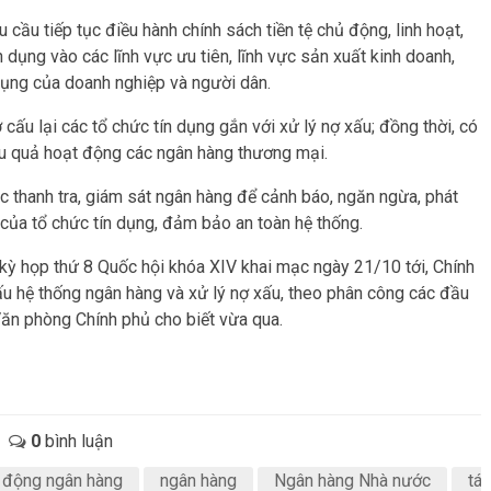
cầu tiếp tục điều hành chính sách tiền tệ chủ động, linh hoạt,
ín dụng vào các lĩnh vực ưu tiên, lĩnh vực sản xuất kinh doanh,
n dụng của doanh nghiệp và người dân.
cấu lại các tổ chức tín dụng gắn với xử lý nợ xấu; đồng thời, có
iệu quả hoạt động các ngân hàng thương mại.
thanh tra, giám sát ngân hàng để cảnh báo, ngăn ngừa, phát
ém của tổ chức tín dụng, đảm bảo an toàn hệ thống.
i kỳ họp thứ 8 Quốc hội khóa XIV khai mạc ngày 21/10 tới, Chính
ấu hệ thống ngân hàng và xử lý nợ xấu, theo phân công các đầu
ăn phòng Chính phủ cho biết vừa qua.
-
0
bình luận
 động ngân hàng
ngân hàng
Ngân hàng Nhà nước
tái