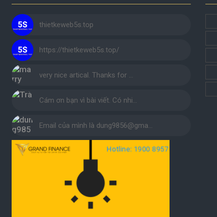
thietkeweb5s.top
https://thietkeweb5s.top/
very nice artical. Thanks for …
Cám ơn bạn vì bài viết. Có nhi…
Email của mình là dung9856@gma…