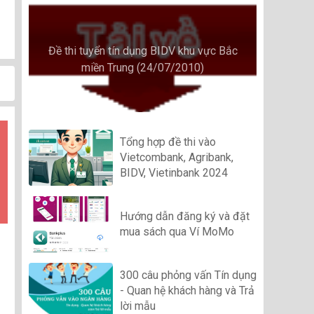
Đề thi tuyển tín dụng BIDV khu vực Bắc
miền Trung (24/07/2010)
Tổng hợp đề thi vào
Vietcombank, Agribank,
BIDV, Vietinbank 2024
Hướng dẫn đăng ký và đặt
mua sách qua Ví MoMo
300 câu phỏng vấn Tín dụng
- Quan hệ khách hàng và Trả
lời mẫu