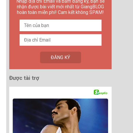
Nhập địa chỉ Email và bấm đăng ký, bạn sẽ
nhận được bài viết mới nhất từ GiangBLOG
hoàn toàn miễn phí! Cam kết không SPAM!
Được tài trợ