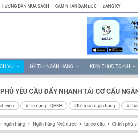
HƯỚNG DẪN MUA SÁCH
CẢM NHẬN BẠN ĐỌC
ĐĂNG KÝ
ỊCH VỤ
ĐỀ THI NGÂN HÀNG
KIẾN THỨC TC-NH
 PHỦ YÊU CẦU ĐẨY NHANH TÁI CƠ CẤU NGÂ
ch viên
#Tín dụng - QHKH
#Kế toán ngân hàng
#Thẩ
ngân hàng
Ngân hàng Nhà nước
tái cơ cấu
Chính phủ yêu cầu đẩy nhanh tái cơ cấu ngân hàng