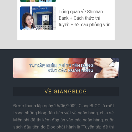
Tổng quan về Shinhan
Bank + Cách thức thi
tuyển + 62 câu phỏng vấn
VỀ GIANGBLOG
Được thành lập ngày 25/06/2009, GiangBLOG là một
trong những blog đầu tiên viết về ngân hàng, chia sẻ
Miễn phí đề thi kèm đáp án vào các ngân hàng, cuốn
sách đầu tiên do Blog phát hành là "Tuyển tập đề thi