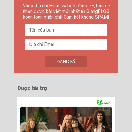
Nhập địa chỉ Email và bấm đăng ký, bạn sẽ
nhận được bài viết mới nhất từ GiangBLOG
hoàn toàn miễn phí! Cam kết không SPAM!
Được tài trợ