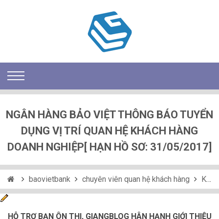
NGÂN HÀNG BẢO VIỆT THÔNG BÁO TUYỂN
DỤNG VỊ TRÍ QUAN HỆ KHÁCH HÀNG
DOANH NGHIỆP[ HẠN HỒ SƠ: 31/05/2017]
baovietbank
chuyên viên quan hệ khách hàng
Khách hàng doanh nghiệp
HỖ TRỢ BẠN ÔN THI, GIANGBLOG HÂN HẠNH GIỚI THIỆU