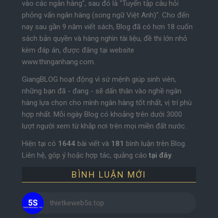
vào các ngân hàng", sau đó là "Tuyển tập câu hỏi
phỏng vấn ngân hàng (song ngữ Việt Anh)". Cho đến
nay sau gần 9 năm viết sách, Blog đã có hơn 18 cuốn
sách bản quyền và hàng nghìn tài liệu, đề thi lớn nhỏ
kèm đáp án, được đăng tại website
www.thinganhang.com.
GiangBLOG hoạt động vì sứ mệnh giúp sinh viên,
những bạn đã - đang - sẽ dấn thân vào nghề ngân
hàng lựa chọn cho mình ngân hàng tốt nhất, vị trí phù
hợp nhất. Mỗi ngày Blog có khoảng trên dưới 3000
lượt người xem từ khắp nơi trên mọi miền đất nước.
Hiện tại có
1644
bài viết và
181
bình luận trên Blog.
Liên hệ, góp ý hoặc hợp tác, quảng cáo
tại đây
.
BÌNH LUẬN MỚI
thietkeweb5s.top