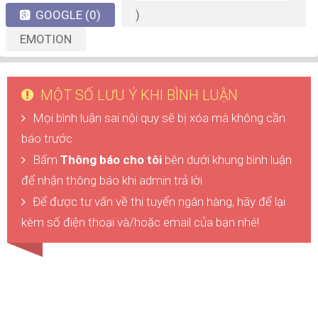
GOOGLE
(0)
)
EMOTION
MỘT SỐ LƯU Ý KHI BÌNH LUẬN
Mọi bình luận sai nội quy sẽ bị xóa mà không cần
báo trước
Bấm
Thông báo cho tôi
bên dưới khung bình luận
để nhận thông báo khi admin trả lời
Để được tư vấn về thi tuyển ngân hàng, hãy để lại
kèm số điện thoại và/hoặc email của bạn nhé!