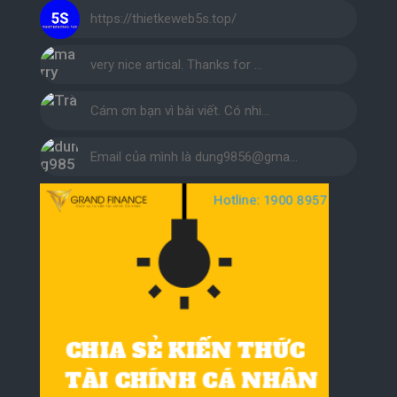
https://thietkeweb5s.top/
very nice artical. Thanks for …
Cám ơn bạn vì bài viết. Có nhi…
Email của mình là dung9856@gma…