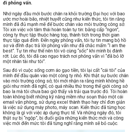
đi phỏng vấn.
Nhớ ngày đầu mới bước chân ra khỏi trường Đại học với bao
ước mơ hoài bão, nhiệt huyết cũng như kiến thức, tôi tin rằng
mình đã đủ mạnh mẽ để bước chân vào môi trường công sở.
Tôi xin việc với tâm thái hoàn toàn tự tin: bằng cấp “ngon”,
công ty thực tập thuộc hàng top, thành tích trong thời gian
thực tập quá đỉnh. Đến ngày phỏng vấn, tôi tự tin mang bộ hồ
sơ và đĩnh đạc trả lời phỏng vấn như đã chắc mẩm “I am the
best”. Tự tin như thế nên tôi vô cùng “sốc” khi mình bị đánh
rớt. Lúc đó, tôi đã cao ngạo trách nơi phỏng vấn vì “đã bỏ lỡ
một nhân tài như tôi”.
Sau đó vì cuộc sống cơm áo gạo tiền, tôi lại cất “cái tôi” của
mình để đầu quân vào một công ty nhỏ. Khi thật sự bước chân
vào môi trường công sở, tôi mới nhận ra rằng mình không hề
giỏi như mình đã nghĩ, có quá nhiều thứ trong thế giới công sở
bao la mà tôi chưa bao giờ thấy và trải qua trước đó. Tôi hoàn
toàn không biết những kỹ năng mềm như soạn thảo một cái
email văn phòng, sử dụng excel thành thạo hay chỉ đơn giản
là việc sử dụng máy photo, máy scan. Kiến thức đã từng học
không là gì với việc áp dụng thực tế. Và những ngày đó, tôi
thật sự bị “ngộp”, bị đuối giữa những kiến thức mới và công
việc mới đến mức tôi đã từng nghĩ rằng mình sẽ bỏ cuộc.