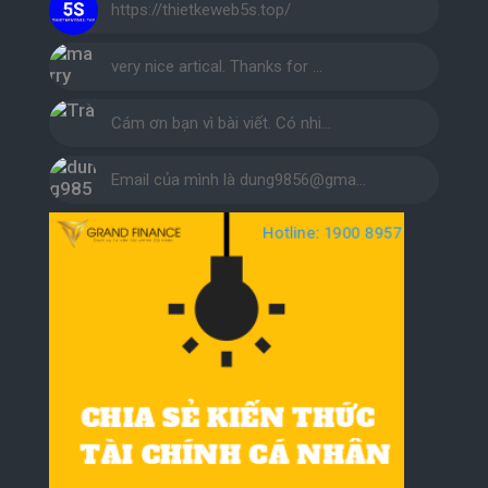
https://thietkeweb5s.top/
very nice artical. Thanks for …
Cám ơn bạn vì bài viết. Có nhi…
Email của mình là dung9856@gma…