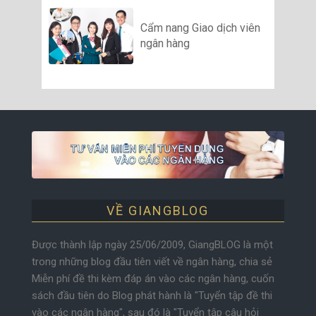
Cẩm nang Giao dịch viên
ngân hàng
VỀ GIANGBLOG
Được thành lập ngày 25/06/2009, GiangBLOG là một
trong những blog đầu tiên viết về ngân hàng, chia sẻ
Miễn phí đề thi kèm đáp án vào các ngân hàng, cuốn
sách đầu tiên do Blog phát hành là "Tuyển tập đề thi
vào các ngân hàng", sau đó là "Tuyển tập câu hỏi