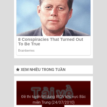
XEM NHIỀU TRONG TUẦN
Đề thi tuyển tín dụng BIDV khu vực Bắc
miền Trung (24/07/2010)