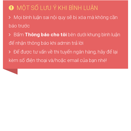
MỘT SỐ LƯU Ý KHI BÌNH LUẬN
Mọi bình luận sai nội quy sẽ bị xóa mà không cần
báo trước
Bấm
Thông báo cho tôi
bên dưới khung bình luận
để nhận thông báo khi admin trả lời
Để được tư vấn về thi tuyển ngân hàng, hãy để lại
kèm số điện thoại và/hoặc email của bạn nhé!