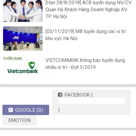
[Hạn 28/8/2018] ACB tuyển dụng NV/CV
Quan Hệ Khách Hàng Doanh Nghiệp KV.
TP. Hà Nội
[03/11/2019] MB tuyển dụng các vị trí
khu vực Hà Nội
VIETCOMBANK thông báo tuyển dụng
nhiều vị trí - Đợt 3/2019
FACEBOOK
(
GOOGLE
(0)
)
EMOTION