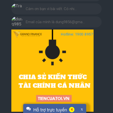
Cám ơn bạn vì bài viết. Có nhi…
Email của mình là dung9856@gma…
Hỗ trợ trực tuyến
x
4