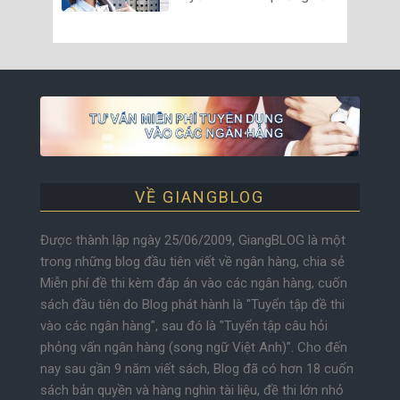
VỀ GIANGBLOG
Được thành lập ngày 25/06/2009, GiangBLOG là một
trong những blog đầu tiên viết về ngân hàng, chia sẻ
Miễn phí đề thi kèm đáp án vào các ngân hàng, cuốn
sách đầu tiên do Blog phát hành là "Tuyển tập đề thi
vào các ngân hàng", sau đó là "Tuyển tập câu hỏi
phỏng vấn ngân hàng (song ngữ Việt Anh)". Cho đến
nay sau gần 9 năm viết sách, Blog đã có hơn 18 cuốn
sách bản quyền và hàng nghìn tài liệu, đề thi lớn nhỏ