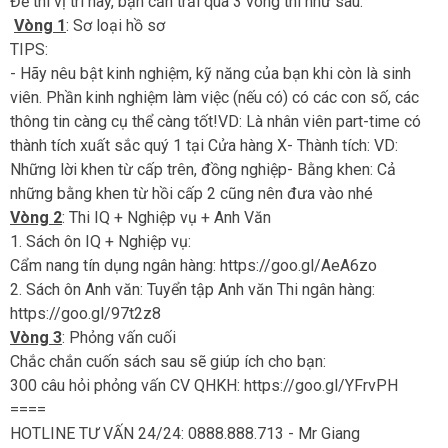
Để thi vị trí này, bạn cần trải qua 3 vòng thi như sau:
Vòng 1
: Sơ loại hồ sơ
TIPS:
- Hãy nêu bật kinh nghiệm, kỹ năng của bạn khi còn là sinh
viên. Phần kinh nghiệm làm việc (nếu có) có các con số, các
thông tin càng cụ thể càng tốt!VD: Là nhân viên part-time có
thành tích xuất sắc quý 1 tại Cửa hàng X- Thành tích: VD:
Những lời khen từ cấp trên, đồng nghiệp- Bằng khen: Cả
những bằng khen từ hồi cấp 2 cũng nên đưa vào nhé
Vòng 2
: Thi IQ + Nghiệp vụ + Anh Văn
1. Sách ôn IQ + Nghiệp vụ:
Cẩm nang tín dụng ngân hàng: https://goo.gl/AeA6zo
2. Sách ôn Anh văn: Tuyển tập Anh văn Thi ngân hàng:
https://goo.gl/97t2z8
Vòng 3
: Phỏng vấn cuối
Chắc chắn cuốn sách sau sẽ giúp ích cho bạn:
300 câu hỏi phỏng vấn CV QHKH: https://goo.gl/YFrvPH
====
HOTLINE TƯ VẤN 24/24: 0888.888.713 - Mr Giang