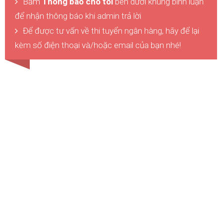
Bấm
Thông báo cho tôi
bên dưới khung bình luận
để nhận thông báo khi admin trả lời
Để được tư vấn về thi tuyển ngân hàng, hãy để lại
kèm số điện thoại và/hoặc email của bạn nhé!