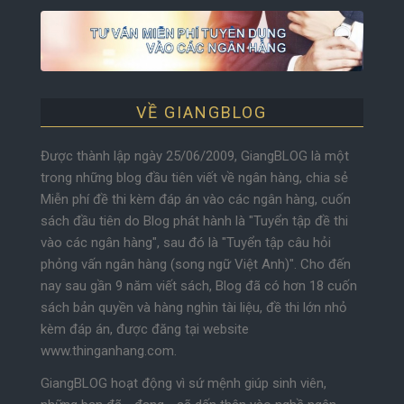
VỀ GIANGBLOG
Được thành lập ngày 25/06/2009, GiangBLOG là một
trong những blog đầu tiên viết về ngân hàng, chia sẻ
Miễn phí đề thi kèm đáp án vào các ngân hàng, cuốn
sách đầu tiên do Blog phát hành là "Tuyển tập đề thi
vào các ngân hàng", sau đó là "Tuyển tập câu hỏi
phỏng vấn ngân hàng (song ngữ Việt Anh)". Cho đến
nay sau gần 9 năm viết sách, Blog đã có hơn 18 cuốn
sách bản quyền và hàng nghìn tài liệu, đề thi lớn nhỏ
kèm đáp án, được đăng tại website
www.thinganhang.com.
GiangBLOG hoạt động vì sứ mệnh giúp sinh viên,