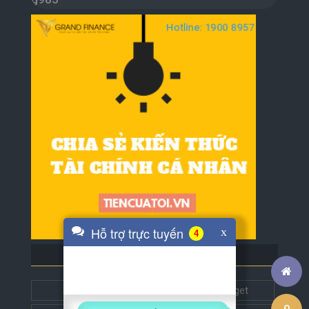
Hỗ trợ trực tuyến
x
4
BLOG BẠN BÈ
Tech5s
Get this widget