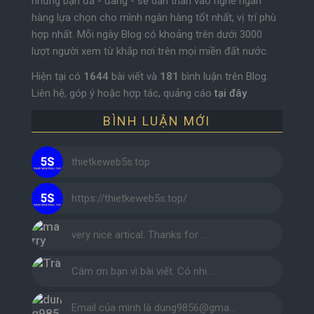
những bạn đã - đang - sẽ dấn thân vào nghề ngân
hàng lựa chọn cho mình ngân hàng tốt nhất, vị trí phù
hợp nhất. Mỗi ngày Blog có khoảng trên dưới 3000
lượt người xem từ khắp nơi trên mọi miền đất nước.
Hiện tại có
1644
bài viết và
181
bình luận trên Blog.
Liên hệ, góp ý hoặc hợp tác, quảng cáo
tại đây
.
BÌNH LUẬN MỚI
thietkeweb5s.top
https://thietkeweb5s.top/
very nice artical. Thanks for …
Cám ơn bạn vì bài viết. Có nhi…
Email của mình là dung9856@gma…