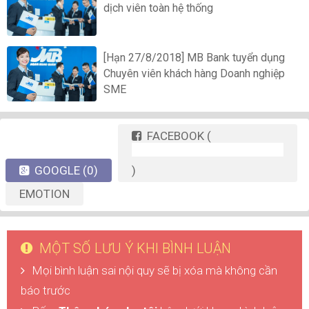
dịch viên toàn hệ thống
[Hạn 27/8/2018] MB Bank tuyển dụng
Chuyên viên khách hàng Doanh nghiệp
SME
FACEBOOK
(
GOOGLE
(0)
)
EMOTION
MỘT SỐ LƯU Ý KHI BÌNH LUẬN
Mọi bình luận sai nội quy sẽ bị xóa mà không cần
báo trước