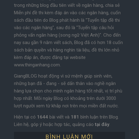
trong những blog đầu tiên viết về ngân hàng, chia sẻ
Miễn phí đề thi kèm đáp án vào các ngân hàng, cuốn
sách đầu tiên do Blog phát hành là "Tuyển tập đề thi
vào các ngân hàng", sau đó là "Tuyển tập câu hỏi
phỏng vấn ngân hàng (song ngữ Việt Anh)". Cho đến
nay sau gần 9 năm viết sách, Blog đã có hơn 18 cuốn
sách bản quyền và hàng nghìn tài liệu, đề thi lớn nhỏ
kèm đáp án, được đăng tại website
www.thinganhang.com.
GiangBLOG hoạt động vì sứ mệnh giúp sinh viên,
những bạn đã - đang - sẽ dấn thân vào nghề ngân
hàng lựa chọn cho mình ngân hàng tốt nhất, vị trí phù
hợp nhất. Mỗi ngày Blog có khoảng trên dưới 3000
lượt người xem từ khắp nơi trên mọi miền đất nước.
Hiện tại có
1644
bài viết và
181
bình luận trên Blog.
Liên hệ, góp ý hoặc hợp tác, quảng cáo
tại đây
.
BÌNH LUẬN MỚI