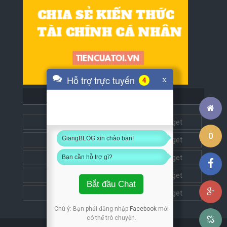
Hỗ trợ trực tuyến
x
4
BLOG BẠN BÈ
Tech5s
Get this widget
0
GiangBLOG xin chào bạn!
Đặt liên kết
Get this widget
Đặt liên kết
Get this widget
Bạn cần hỗ trợ gì?
Đặt liên kết
Get this widget
Bắt đầu Chat
Đặt liên kết
Get this widget
Chú ý: Bạn phải đăng nhập
Facebook
mới
có thể trò chuyện.