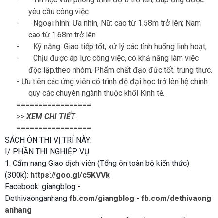
yêu cầu công việc
-
Ngoại hình: Ưa nhìn, Nữ: cao từ 1.58m trở lên; Nam
cao từ 1.68m trở lên
-
Kỹ năng: Giao tiếp tốt, xử lý các tình huống linh hoạt,
-
Chịu được áp lực công việc, có khả năng làm việc
độc lập,theo nhóm. Phẩm chất đạo đức tốt, trung thực.
- Ưu tiên các ứng viên có trình độ đại học trở lên hệ chính
quy các chuyên ngành thuộc khối Kinh tế.
=================
>>
XEM CHI TIẾT
=================
SÁCH ÔN THI VỊ TRÍ NÀY:
I/ PHẦN THI NGHIỆP VỤ
1. Cẩm nang Giao dịch viên (Tổng ôn toàn bộ kiến thức)
(300k):
https://goo.gl/c5KVVk
Facebook: giangblog -
Dethivaonganhang
fb.com/giangblog
-
fb.com/dethivaong
anhang