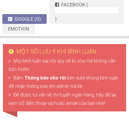
FACEBOOK
(
GOOGLE
(0)
)
EMOTION
MỘT SỐ LƯU Ý KHI BÌNH LUẬN
Mọi bình luận sai nội quy sẽ bị xóa mà không cần
báo trước
Bấm
Thông báo cho tôi
bên dưới khung bình luận
để nhận thông báo khi admin trả lời
Để được tư vấn về thi tuyển ngân hàng, hãy để lại
kèm số điện thoại và/hoặc email của bạn nhé!