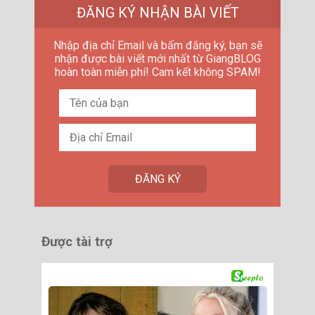
ĐĂNG KÝ NHẬN BÀI VIẾT
Nhập địa chỉ Email và bấm đăng ký, bạn sẽ
nhận được bài viết mới nhất từ GiangBLOG
hoàn toàn miễn phí! Cam kết không SPAM!
Được tài trợ