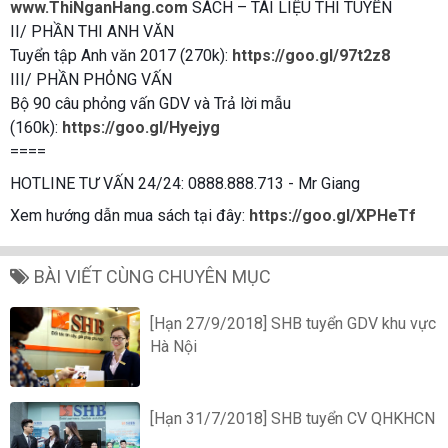
www.ThiNganHang.com
SÁCH – TÀI LIỆU THI TUYỂN
II/ PHẦN THI ANH VĂN
Tuyển tập Anh văn 2017 (270k):
https://goo.gl/97t2z8
III/ PHẦN PHỎNG VẤN
Bộ 90 câu phỏng vấn GDV và Trả lời mẫu
(160k):
https://goo.gl/Hyejyg
====
HOTLINE TƯ VẤN 24/24: 0888.888.713 - Mr Giang
Xem hướng dẫn mua sách tại đây:
https://goo.gl/XPHeTf
BÀI VIẾT CÙNG CHUYÊN MỤC
[Hạn 27/9/2018] SHB tuyển GDV khu vực
Hà Nội
[Hạn 31/7/2018] SHB tuyển CV QHKHCN