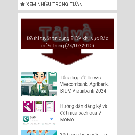
XEM NHIỀU TRONG TUẦN
Đề thi tuyển tín dụng BIDV khu vực Bắc
miền Trung (24/07/2010)
Tổng hợp đề thi vào
Vietcombank, Agribank,
BIDV, Vietinbank 2024
Hướng dẫn đăng ký và
đặt mua sách qua Ví
MoMo
300 câu phỏng vấn Tín