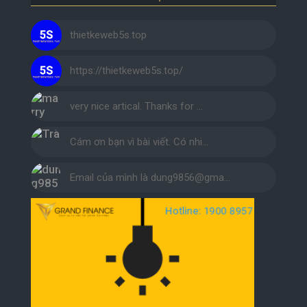
thietkeweb5s.top
https://thietkeweb5s.top/
very nice artical. Thanks for …
Cám ơn bạn vì bài viết. Có nhi…
Email của mình là dung9856@gma…