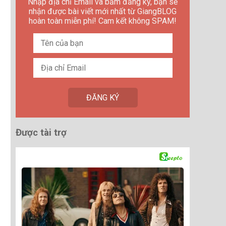
Nhập địa chỉ Email và bấm đăng ký, bạn sẽ
nhận được bài viết mới nhất từ GiangBLOG
hoàn toàn miễn phí! Cam kết không SPAM!
Được tài trợ