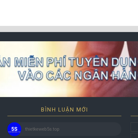
BÌNH LUẬN MỚI
thietkeweb5s.top