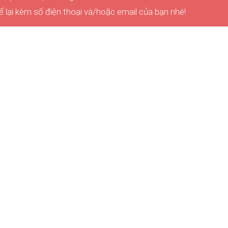
ể lại kèm số điện thoại và/hoặc email của bạn nhé!