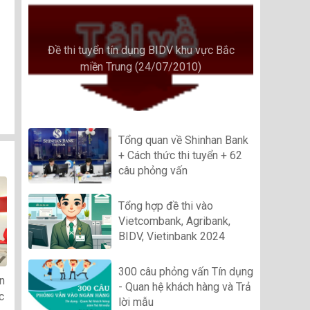
Đề thi tuyển tín dụng BIDV khu vực Bắc
miền Trung (24/07/2010)
Tổng quan về Shinhan Bank
+ Cách thức thi tuyển + 62
câu phỏng vấn
Tổng hợp đề thi vào
Vietcombank, Agribank,
BIDV, Vietinbank 2024
300 câu phỏng vấn Tín dụng
n
- Quan hệ khách hàng và Trả
c
lời mẫu