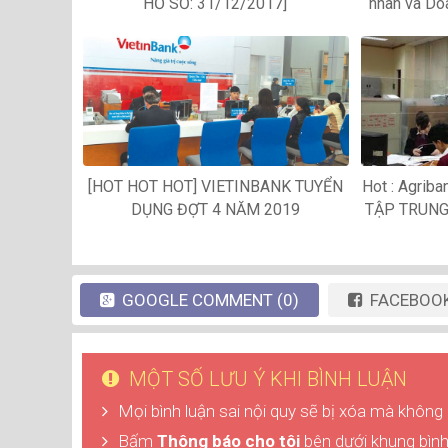
HỒ SƠ: 31/12/2017]
nhân và Do
[HOT HOT HOT] VIETINBANK TUYỂN
Hot : Agriba
DỤNG ĐỢT 4 NĂM 2019
TẬP TRUNG 
GOOGLE
COMMENT
(0)
FACEBOO
MỘT SỐ LƯU Ý KHI BÌNH LUẬN
Mọi bình luận sai nội quy sẽ bị xóa mà không
Bấm
Thông báo cho tôi
bên dưới khung bình 