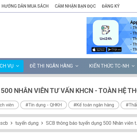
HƯỚNG DẪN MUA SÁCH
CẢM NHẬN BẠN ĐỌC
ĐĂNG KÝ
ỊCH VỤ
ĐỀ THI NGÂN HÀNG
KIẾN THỨC TC-NH
00 NHÂN VIÊN TƯ VẤN KHCN - TOÀN HỆ THỐ
ch viên
#Tín dụng - QHKH
#Kế toán ngân hàng
#Thẩ
scb
tuyển dụng
SCB thông báo tuyển dụng 500 Nhân viên tư vấn KHCN - TOÀN HỆ THỐNG [ HẠN HỒ SƠ: 25/11/2017]