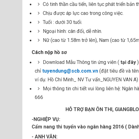
Có tinh thần cầu tiến, liên tục phát triển bản t
Chịu được áp lực cao trong công việc.
Tuổi : dưới 30 tuổi.
Ngoại hình: cân đối, dễ nhìn.
Nữ (cao từ 1.58m trở lên), Nam (cao từ 1,65m
Cách nộp hồ sơ
Download Mẫu Thông tin ứng viên (
tại đây
)
chỉ
tuyendung@scb.com.vn
(đặt tiêu đề và tê
ví dụ: Hồ Chí Minh_ NV Tư vấn_NGUYEN VAN A)
Mọi thông tin chi tiết vui lòng liên hệ: Ngâ
666
HỖ TRỢ BẠN ÔN THI, GIANGBLOG
-
NGHIỆP VỤ:
Cẩm nang thi tuyển vào ngân hàng 2016 ( Dành
- ANH VĂN: