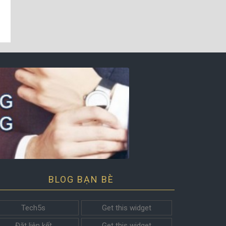
BLOG BẠN BÈ
Tech5s
Get this widget
Đặt liên kết
Get this widget