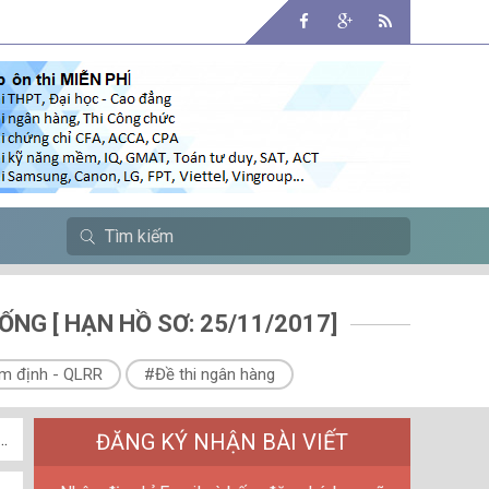
NG [ HẠN HỒ SƠ: 25/11/2017]
m định - QLRR
#Đề thi ngân hàng
ĐĂNG KÝ NHẬN BÀI VIẾT