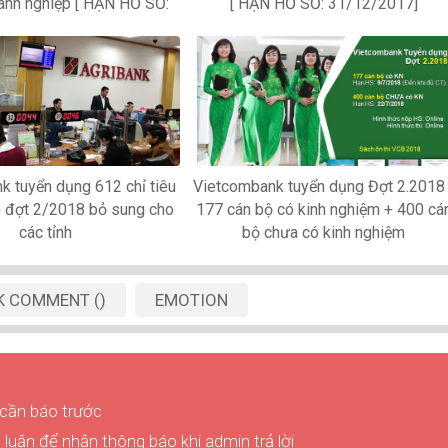
anh nghiệp [ HẠN HỒ SƠ:
[ HẠN HỒ SƠ: 31/12/2017]
nk tuyển dụng 612 chỉ tiêu
Vietcombank tuyển dụng Đợt 2.2018 
đợt 2/2018 bỏ sung cho
177 cán bộ có kinh nghiệm + 400 cá
các tỉnh
bộ chưa có kinh nghiệm
K
COMMENT
(
)
EMOTION
 cần báo trước
luận để nhận thông báo khi admin trả lời