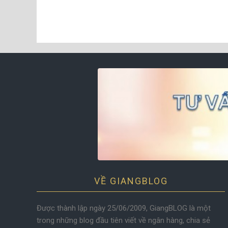
VỀ GIANGBLOG
Được thành lập ngày 25/06/2009, GiangBLOG là một
trong những blog đầu tiên viết về ngân hàng, chia sẻ