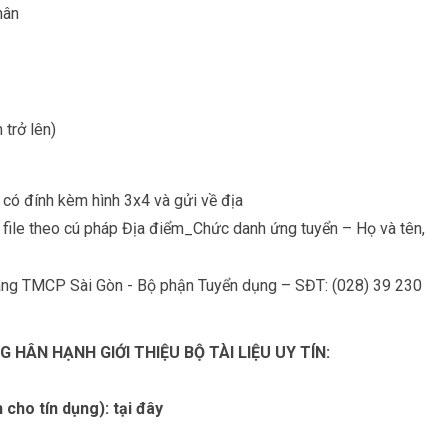
hân
 trở lên)
 có đính kèm hình 3x4 và gửi về địa
n file theo cú pháp Địa điểm_Chức danh ứng tuyển – Họ và tên,
n hàng TMCP Sài Gòn - Bộ phận Tuyển dụng – SĐT: (028) 39 230
 HÂN HẠNH GIỚI THIỆU BỘ TÀI LIỆU UY TÍN:
 cho tín dụng):
tại đây