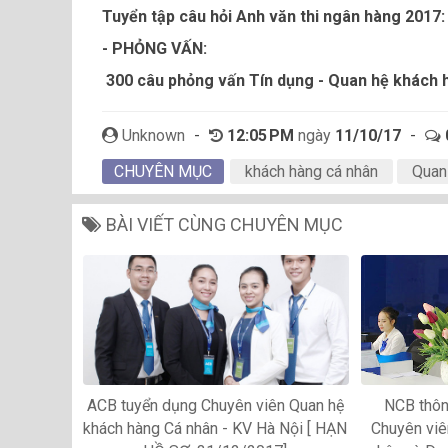
Tuyển tập câu hỏi Anh văn thi ngân hàng 2017
- PHỎNG VẤN:
300 câu phỏng vấn Tín dụng - Quan hệ khách h
Unknown
-
12:05 PM
ngày
11/10/17
-
CHUYÊN MỤC
khách hàng cá nhân
Quan
BÀI VIẾT CÙNG CHUYÊN MỤC
ACB tuyển dụng Chuyên viên Quan hệ
NCB thông
khách hàng Cá nhân - KV Hà Nội [ HẠN
Chuyên viê