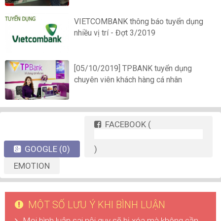
VIETCOMBANK thông báo tuyển dụng
nhiều vị trí - Đợt 3/2019
[05/10/2019] TPBANK tuyển dụng
chuyên viên khách hàng cá nhân
FACEBOOK
(
GOOGLE
(0)
)
EMOTION
MỘT SỐ LƯU Ý KHI BÌNH LUẬN
Mọi bình luận sai nội quy sẽ bị xóa mà không cần