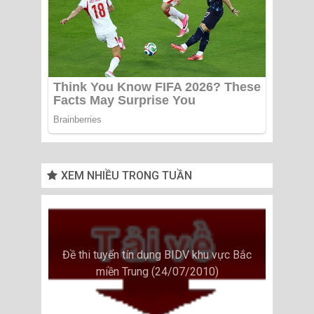
XEM NHIỀU TRONG TUẦN
Đề thi tuyển tín dụng BIDV khu vực Bắc
miền Trung (24/07/2010)