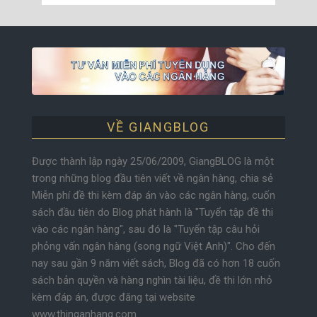
VỀ GIANGBLOG
Được thành lập ngày 25/06/2009, GiangBLOG là một
trong những blog đầu tiên viết về ngân hàng, chia sẻ
Miễn phí đề thi kèm đáp án vào các ngân hàng, cuốn
sách đầu tiên do Blog phát hành là "Tuyển tập đề thi
vào các ngân hàng", sau đó là "Tuyển tập câu hỏi
phỏng vấn ngân hàng (song ngữ Việt Anh)". Cho đến
nay sau gần 9 năm viết sách, Blog đã có hơn 18 cuốn
sách bản quyền và hàng nghìn tài liệu, đề thi lớn nhỏ
kèm đáp án, được đăng tại website
www.thinganhang.com.