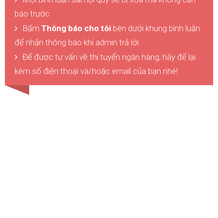
báo trước
Bấm
Thông báo cho tôi
bên dưới khung bình luận
để nhận thông báo khi admin trả lời
Để được tư vấn về thi tuyển ngân hàng, hãy để lại
kèm số điện thoại và/hoặc email của bạn nhé!