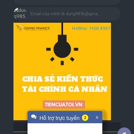
Email của mình là dung9856@gma…
Hỗ trợ trực tuyến
x
3
BLOG BẠN BÈ