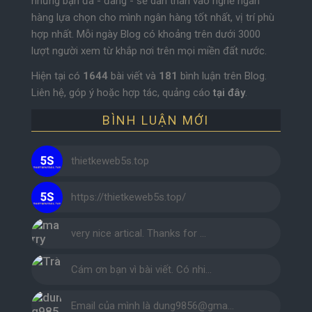
những bạn đã - đang - sẽ dấn thân vào nghề ngân
hàng lựa chọn cho mình ngân hàng tốt nhất, vị trí phù
hợp nhất. Mỗi ngày Blog có khoảng trên dưới 3000
lượt người xem từ khắp nơi trên mọi miền đất nước.
Hiện tại có
1644
bài viết và
181
bình luận trên Blog.
Liên hệ, góp ý hoặc hợp tác, quảng cáo
tại đây
.
BÌNH LUẬN MỚI
thietkeweb5s.top
https://thietkeweb5s.top/
very nice artical. Thanks for …
Cám ơn bạn vì bài viết. Có nhi…
Email của mình là dung9856@gma…