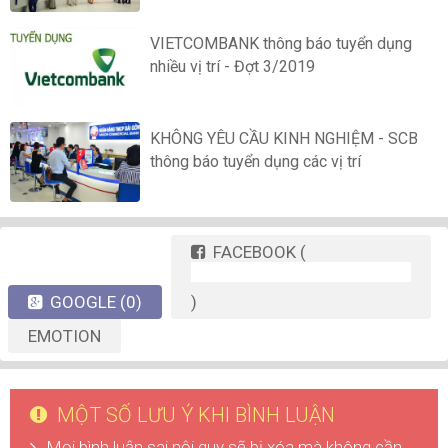
VIETCOMBANK thông báo tuyển dụng
nhiều vị trí - Đợt 3/2019
KHÔNG YÊU CẦU KINH NGHIỆM - SCB
thông báo tuyển dụng các vị trí
FACEBOOK
(
GOOGLE
(0)
)
EMOTION
MỘT SỐ LƯU Ý KHI BÌNH LUẬN
Mọi bình luận sai nội quy sẽ bị xóa mà không cần