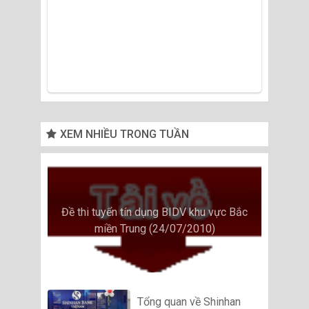
XEM NHIỀU TRONG TUẦN
Đề thi tuyển tín dụng BIDV khu vực Bắc
miền Trung (24/07/2010)
Tổng quan về Shinhan