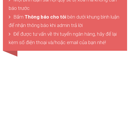
báo trước
Bấm
Thông báo cho tôi
bên dưới khung bình luận
để nhận thông báo khi admin trả lời
Để được tư vấn về thi tuyển ngân hàng, hãy để lại
kèm số điện thoại và/hoặc email của bạn nhé!