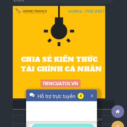
Hỗ trợ trực tuyến
x
4
BLOG BẠN BÈ
Tech5s
Get this widget