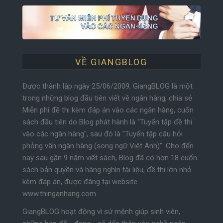
VỀ GIANGBLOG
Được thành lập ngày 25/06/2009, GiangBLOG là một
trong những blog đầu tiên viết về ngân hàng, chia sẻ
Miễn phí đề thi kèm đáp án vào các ngân hàng, cuốn
sách đầu tiên do Blog phát hành là "Tuyển tập đề thi
vào các ngân hàng", sau đó là "Tuyển tập câu hỏi
phỏng vấn ngân hàng (song ngữ Việt Anh)". Cho đến
nay sau gần 9 năm viết sách, Blog đã có hơn 18 cuốn
sách bản quyền và hàng nghìn tài liệu, đề thi lớn nhỏ
kèm đáp án, được đăng tại website
www.thinganhang.com.
GiangBLOG hoạt động vì sứ mệnh giúp sinh viên,