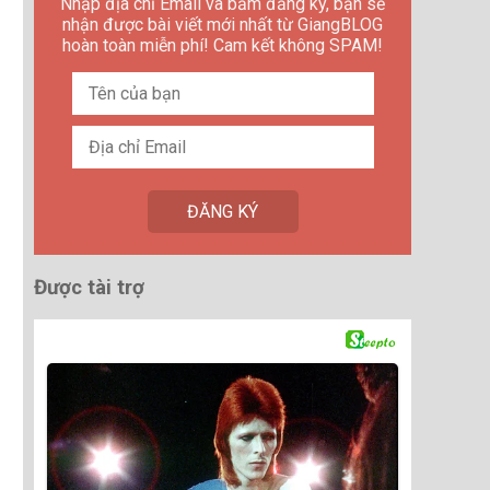
Nhập địa chỉ Email và bấm đăng ký, bạn sẽ
nhận được bài viết mới nhất từ GiangBLOG
hoàn toàn miễn phí! Cam kết không SPAM!
Được tài trợ