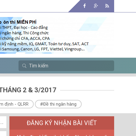
THÁNG 2 & 3/2017
m định - QLRR
#Đề thi ngân hàng
g
TPBank tuyển dụng 45 vị trí trên TOÀN HỆ THỐNG tr
ĐĂNG KÝ NHẬN BÀI VIẾT