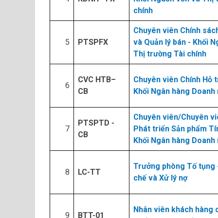
chính
Chuyên viên Chính sác
5​
PTSPFX
và Quản lý bán - Khối 
Thị trường Tài chính
CVC HTB–
Chuyên viên Chính Hỗ t
6​
CB
Khối Ngân hàng Doanh 
Chuyên viên/Chuyên vi
PTSPTD -
7​
Phát triển Sản phẩm Tí
CB
Khối Ngân hàng Doanh 
Trưởng phòng Tố tụng 
8​
LC-TT
chế và Xử lý nợ
Nhân viên khách hàng c
9​
BTT-01