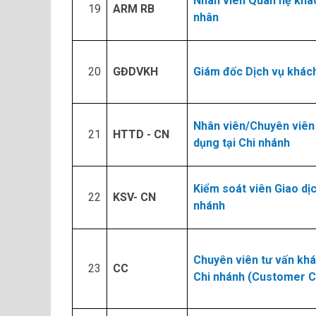
Nhân viên Quan hệ khá
19​
ARM RB
nhân
20​
GĐDVKH
Giám đốc Dịch vụ khác
Nhân viên/Chuyên viên 
21​
HTTD - CN
dụng tại Chi nhánh
Kiểm soát viên Giao dịc
22​
KSV- CN
nhánh
Chuyên viên tư vấn khá
23​
CC
Chi nhánh (Customer C