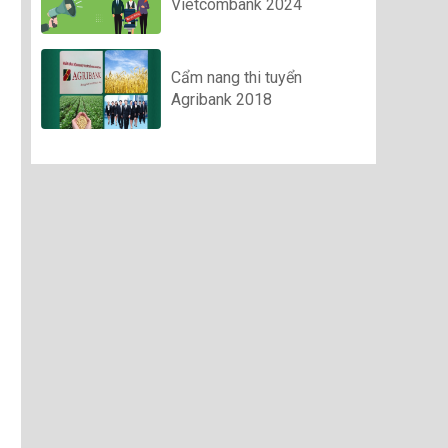
Vietcombank 2024
Cẩm nang thi tuyển
Agribank 2018