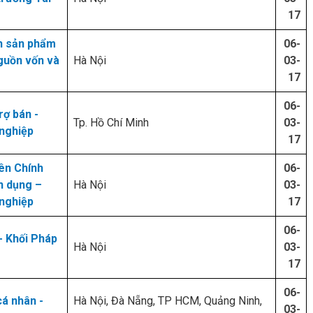
17
h sản phẩm
06-
Nguồn vốn và
Hà Nội
03-
17
06-
rợ bán -
Tp. Hồ Chí Minh
03-
nghiệp
17
ên Chính
06-
n dụng –
Hà Nội
03-
nghiệp
17
06-
- Khối Pháp
Hà Nội
03-
17
06-
á nhân -
Hà Nội, Đà Nẵng, TP HCM, Quảng Ninh,
03-