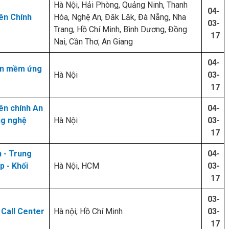
Hà Nội, Hải Phòng, Quảng Ninh, Thanh
04-
ên Chính
Hóa, Nghệ An, Đăk Lăk, Đà Nẵng, Nha
03-
g
Trang, Hồ Chí Minh, Bình Dương, Đồng
17
Nai, Cần Thơ, An Giang
04-
ần mềm ứng
Hà Nội
03-
17
ên chính An
04-
ng nghệ
Hà Nội
03-
17
 - Trung
04-
 - Khối
Hà Nội, HCM
03-
17
03-
Call Center
Hà nội, Hồ Chí Minh
03-
17