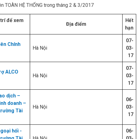
trên TOÀN HỆ THỐNG trong tháng 2 & 3/2017
ị trí để xem
Hết
Địa điểm
hạn
07-
iên Chính
Hà Nội
03-
17
07-
trợ ALCO
Hà Nội
03-
17
ao dịch –
06-
inh doanh –
Hà Nội
03-
trường Tài
17
goại hối -
06-
trường Tài
Hà Nội
03-