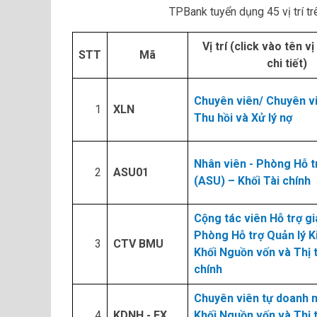
TPBank tuyển dụng 45 vị trí 
Vị trí (click vào tên v
STT
Mã
chi tiết)
Chuyên viên/ Chuyên v
1​
XLN
Thu hồi và Xử lý nợ
Nhân viên - Phòng Hỗ 
2​
ASU01
(ASU) – Khối Tài chính
Cộng tác viên Hỗ trợ gi
Phòng Hỗ trợ Quản lý K
3​
CTV BMU
Khối Nguồn vốn và Thị 
chính
Chuyên viên tự doanh n
4​
KDNH - FX
Khối Nguồn vốn và Thị 