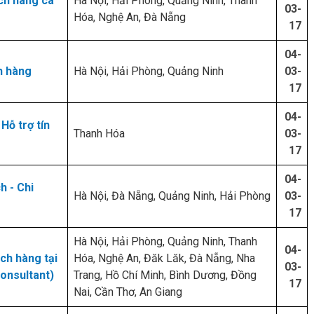
ch hàng cá
Hà Nội, Hải Phòng, Quảng Ninh, Thanh
03-
Hóa, Nghệ An, Đà Nẵng
17
04-
h hàng
Hà Nội, Hải Phòng, Quảng Ninh
03-
17
04-
Hỗ trợ tín
Thanh Hóa
03-
17
04-
h - Chi
Hà Nội, Đà Nẵng, Quảng Ninh, Hải Phòng
03-
17
Hà Nội, Hải Phòng, Quảng Ninh, Thanh
04-
ch hàng tại
Hóa, Nghệ An, Đăk Lăk, Đà Nẵng, Nha
03-
onsultant)
Trang, Hồ Chí Minh, Bình Dương, Đồng
17
Nai, Cần Thơ, An Giang