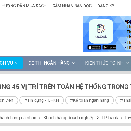
HƯỚNG DẪN MUA SÁCH
CẢM NHẬN BẠN ĐỌC
ĐĂNG KÝ
ỊCH VỤ
ĐỀ THI NGÂN HÀNG
KIẾN THỨC TC-NH
NG 45 VỊ TRÍ TRÊN TOÀN HỆ THỐNG TRONG 
ch viên
#Tín dụng - QHKH
#Kế toán ngân hàng
#Thẩ
hách hàng cá nhân
Khách hàng doanh nghiệp
TP bank
tuyển dụn