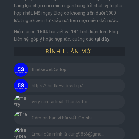
hàng lựa chọn cho mình ngân hàng tốt nhất, vị trí phù
hợp nhất. Mỗi ngày Blog có khoảng trên dưới 3000
lượt người xem từ khắp nơi trên mọi miền đất nước.
Hiện tại có
1644
bài viết và
181
bình luận trên Blog.
Liên hệ, góp ý hoặc hợp tác, quảng cáo
tại đây
.
BÌNH LUẬN MỚI
thietkeweb5s.top
https://thietkeweb5s.top/
very nice artical. Thanks for …
Cám ơn bạn vì bài viết. Có nhi…
Email của mình là dung9856@gma…