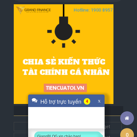
Hỗ trợ trực tuyến
x
4
BLOG BẠN BÈ
Tech5s
Get this widget
0
GiangBLOG xin chào bạn!