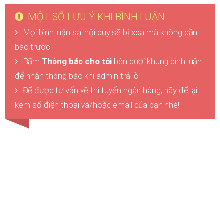
MỘT SỐ LƯU Ý KHI BÌNH LUẬN
Mọi bình luận sai nội quy sẽ bị xóa mà không cần
báo trước
Bấm
Thông báo cho tôi
bên dưới khung bình luận
để nhận thông báo khi admin trả lời
Để được tư vấn về thi tuyển ngân hàng, hãy để lại
kèm số điện thoại và/hoặc email của bạn nhé!