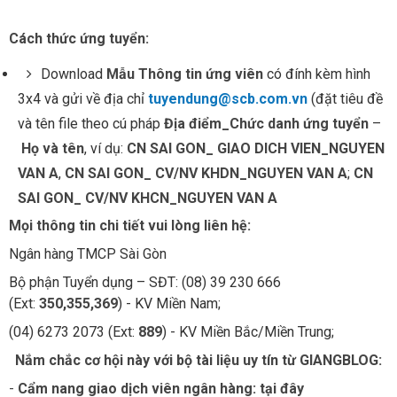
Cách thức ứng tuyển:
Download
Mẫu Thông tin ứng viên
có đính kèm hình
3x4 và gửi về địa chỉ
tuyendung@scb.com.vn
(đặt tiêu đề
và tên file theo cú pháp
Địa điểm_Chức danh ứng tuyển
–
Họ và tên
, ví dụ:
CN SAI GON_ GIAO DICH VIEN_NGUYEN
VAN A
,
CN SAI GON_ CV/NV KHDN_NGUYEN VAN A
;
CN
SAI GON_ CV/NV KHCN_NGUYEN VAN A
Mọi thông tin chi tiết vui lòng liên hệ:
Ngân hàng TMCP Sài Gòn
Bộ phận Tuyển dụng – SĐT: (08) 39 230 666
(Ext:
350,355,369
) - KV Miền Nam;
(04) 6273 2073 (Ext:
889
) - KV Miền Bắc/Miền Trung;
Nắm chắc cơ hội này với bộ tài liệu uy tín từ GIANGBLOG:
-
Cẩm nang giao dịch viên ngân hàng:
tại đây