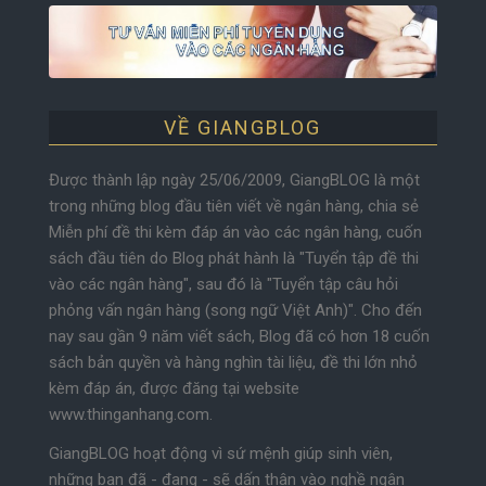
VỀ GIANGBLOG
Được thành lập ngày 25/06/2009, GiangBLOG là một
trong những blog đầu tiên viết về ngân hàng, chia sẻ
Miễn phí đề thi kèm đáp án vào các ngân hàng, cuốn
sách đầu tiên do Blog phát hành là "Tuyển tập đề thi
vào các ngân hàng", sau đó là "Tuyển tập câu hỏi
phỏng vấn ngân hàng (song ngữ Việt Anh)". Cho đến
nay sau gần 9 năm viết sách, Blog đã có hơn 18 cuốn
sách bản quyền và hàng nghìn tài liệu, đề thi lớn nhỏ
kèm đáp án, được đăng tại website
www.thinganhang.com.
GiangBLOG hoạt động vì sứ mệnh giúp sinh viên,
những bạn đã - đang - sẽ dấn thân vào nghề ngân