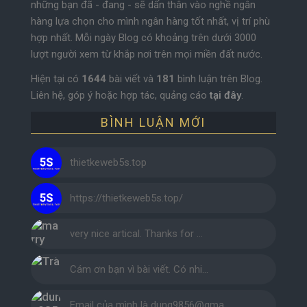
những bạn đã - đang - sẽ dấn thân vào nghề ngân
hàng lựa chọn cho mình ngân hàng tốt nhất, vị trí phù
hợp nhất. Mỗi ngày Blog có khoảng trên dưới 3000
lượt người xem từ khắp nơi trên mọi miền đất nước.
Hiện tại có
1644
bài viết và
181
bình luận trên Blog.
Liên hệ, góp ý hoặc hợp tác, quảng cáo
tại đây
.
BÌNH LUẬN MỚI
thietkeweb5s.top
https://thietkeweb5s.top/
very nice artical. Thanks for …
Cám ơn bạn vì bài viết. Có nhi…
Email của mình là dung9856@gma…