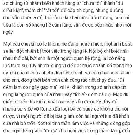
sơ chứng từ nhằm biến khách hàng từ "chưa tốt" thành "đủ
điều kiện", thậm chí "rất tốt" để cấp tín dụng, nhưng dường
như vẫn chưa là đủ, bởi rủi ro là khái niệm trừu tượng, còn chỉ
tiêu là con số không hề câm lặng, vẫn được sếp nhắc nhở mỗi
ngày.
Một câu chuyện có lẽ không hề đáng ngạc nhiên, một anh best
seller đột nhiên bị thôi việc trong lặng lẽ. Nội bộ chỉ biết nhìn
nhau thở dài, bởi anh là một người quan hệ rộng, lại có năng
lực thực sự. Tuy nhiên, cũng vì để đạt mức doanh số trong mơ
ấy, chi nhánh của anh đã dồn hết doanh số của nhân viên khác
cho anh, đồng thời bản thân anh cũng ráo riết chạy đua. “Đi
đêm lắm có ngày gặp ma”, vài vị khách trong số anh cấp tín
dụng là người quen của nhau, vay tiền về đem cá độ. Mặc dù
giấy tờ kiểm tra kiểm soát sau vay vẫn được ký đầy đủ,
nhưng sự việc vỡ lở, nợ xấu loại ba có nguy cơ không thu hồi
được, vì một người đã bị bắt giam, còn hai người kia đã khóa
cửa nhà bỏ trốn. Xét tới tinh thần làm việc và những đóng góp
cho ngân hàng, anh "được" cho nghỉ việc trong thầm lặng, đến