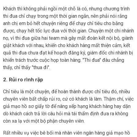
Khách thì không phải ngồi một chỗ là có, nhưng chương trình
thi đua chỉ chạy trong một thời gian ngắn, nên phải nói rằng
anh chị em bỏ hết chuyện riêng để chạy chỉ tiêu cho bằng
được, chạy hết tốc lực đua với thời gian. Chuyện một chi nhánh
nọ, vì thi đua giữa hai team mà gây mất đoàn kết nội bộ, giành
giật khách với nhau, khiến cho khách hàng mất thiện cảm, kết
quả thi đua chưa đạt kế hoạch đăng ký, giám đốc chi nhánh bị
khiển trách trước cuộc họp toàn hàng. "Thi đua" đâu chẳng
thấy, chỉ thấy "thua đi".
2. Rủi ro rình rập
Chỉ tiêu là một chuyện, để hoàn thành được chỉ tiêu đó, nhiều
chuyên viên bất chấp rủi ro, cứ có khách là làm. Thậm chí, việc
giả mạo hồ sơ giấy tờ để nâng xếp hạng khách hàng hay dặn
dò khách cách trả lời câu hỏi mà tái thẩm định đưa ra không
còn xa lạ với một bộ phận chuyên viên.
Rất nhiều vụ việc bê bối mà nhân viên ngân hàng giả mạo hồ