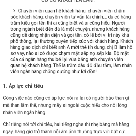
CỨ CÓ KHÁCH LÀ LÀM.
Chuyên viên quan hệ khách hàng, chuyên viên chăm
sóc khách hàng, chuyên viên tư vấn tài chính,… dù có hàng
trăm kiểu gọi tên thì ai cũng biết và ai cũng hiểu. Người
trong ngành biết đến đã là một chuyện, nhưng khách hàng
cũng dễ dàng nhận diện và gọi tên, có lẽ bởi vị trí này khá
phổ thông, lại thường xuyên tiếp xúc với khách hàng. Khách
hàng giao dịch chỉ biết anh A mời thẻ tín dụng, chị B làm hồ
sơ vay, nào ai có được chạm mặt sếp nọ sếp kia. Bộ mặt
của cả ngân hàng thu bé lại vừa bằng anh chuyên viên
quan hệ khách hàng. Thế là trăm dâu đổ đầu tằm, làm nhân
viên ngân hàng chẳng sướng như lời đồn!
1. Áp lực chỉ tiêu
Công việc nào cũng có áp lực, nói ra lại có người bảo than gì
mà than lắm thế, nhưng mấy ai ngoài cuộc hiểu cho nỗi lòng
nhân viên ngân hàng.
Chỉ riêng nói tới chỉ tiêu, hai tiếng nghe thì nhẹ bẫng mà hàng
ngày, hàng giờ trở thành nỗi ám ảnh thường trực với bất cứ