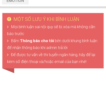
EMOTION
MỘT SỐ LƯU Ý KHI BÌNH LUẬN
Mọi bình luận sai nội quy sẽ bị xóa mà không cần
báo trước
Bấm
Thông báo cho tôi
bên dưới khung bình luận
để nhận thông báo khi admin trả lời
Để được tư vấn về thi tuyển ngân hàng, hãy để lại
kèm số điện thoại và/hoặc email của bạn nhé!