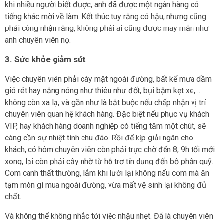
khi nhiều người biết được, anh đã được một ngân hàng có
tiếng khác mời về làm. Kết thúc tuy rằng có hậu, nhưng cũng
phải công nhận rằng, không phải ai cũng được may mắn như
anh chuyên viên nọ.
3. Sức khỏe giảm sút
Việc chuyên viên phải cày mặt ngoài đường, bất kể mưa dầm
gió rét hay nắng nóng như thiêu như đốt, bụi bặm kẹt xe,…
không còn xa lạ, và gần như là bắt buộc nếu chấp nhận vị trí
chuyên viên quan hệ khách hàng. Đặc biệt nếu phục vụ khách
VIP, hay khách hàng doanh nghiệp có tiếng tăm một chút, sẽ
càng cần sự nhiệt tình chu đáo. Rồi để kịp giải ngân cho
khách, có hôm chuyên viên còn phải trực chờ đến 8, 9h tối mới
xong, lại còn phải cậy nhờ từ hỗ trợ tín dụng đến bộ phận quỹ.
Cơm canh thất thường, lắm khi lười lại không nấu cơm mà ăn
tạm món gì mua ngoài đường, vừa mất vệ sinh lại không đủ
chất.
Và không thể không nhắc tới việc nhậu nhẹt. Đã là chuyên viên