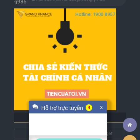
Hỗ trợ trực tuyến
x
4
BLOG BẠN BÈ
Tech5s
Get this widget