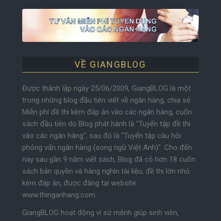
VỀ GIANGBLOG
Được thành lập ngày 25/06/2009, GiangBLOG là một
trong những blog đầu tiên viết về ngân hàng, chia sẻ
Miễn phí đề thi kèm đáp án vào các ngân hàng, cuốn
sách đầu tiên do Blog phát hành là "Tuyển tập đề thi
vào các ngân hàng", sau đó là "Tuyển tập câu hỏi
phỏng vấn ngân hàng (song ngữ Việt Anh)". Cho đến
nay sau gần 9 năm viết sách, Blog đã có hơn 18 cuốn
sách bản quyền và hàng nghìn tài liệu, đề thi lớn nhỏ
kèm đáp án, được đăng tại website
www.thinganhang.com.
GiangBLOG hoạt động vì sứ mệnh giúp sinh viên,