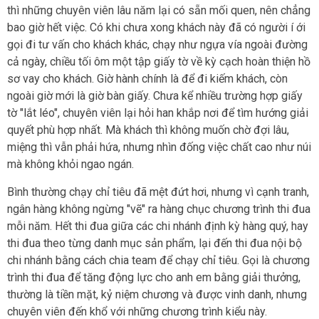
thì những chuyên viên lâu năm lại có sẵn mối quen, nên chẳng
bao giờ hết việc. Có khi chưa xong khách này đã có người í ới
gọi đi tư vấn cho khách khác, chạy như ngựa vía ngoài đường
cả ngày, chiều tối ôm một tập giấy tờ về kỳ cạch hoàn thiện hồ
sơ vay cho khách. Giờ hành chính là để đi kiếm khách, còn
ngoài giờ mới là giờ bàn giấy. Chưa kể nhiều trường hợp giấy
tờ "lắt léo", chuyên viên lại hỏi han khắp nơi để tìm hướng giải
quyết phù hợp nhất. Mà khách thì không muốn chờ đợi lâu,
miệng thì vẫn phải hứa, nhưng nhìn đống việc chất cao như núi
mà không khỏi ngao ngán.
Bình thường chạy chỉ tiêu đã mệt đứt hơi, nhưng vì cạnh tranh,
ngân hàng không ngừng "vẽ" ra hàng chục chương trình thi đua
mỗi năm. Hết thi đua giữa các chi nhánh định kỳ hàng quý, hay
thi đua theo từng danh mục sản phẩm, lại đến thi đua nội bộ
chi nhánh bằng cách chia team để chạy chỉ tiêu. Gọi là chương
trình thi đua để tăng động lực cho anh em bằng giải thưởng,
thường là tiền mặt, kỷ niệm chương và được vinh danh, nhưng
chuyên viên đến khổ với những chương trình kiểu này.