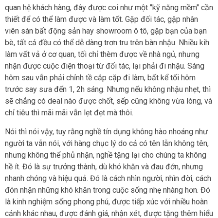
quan hệ khách hàng, đây được coi như một "kỹ năng mềm" cần
thiết để có thể làm được và làm tốt. Gặp đối tác, gặp nhân
viên sàn bất động sản hay showroom ô tô, gặp bạn của bạn
bè, tất cả đều có thể dễ dàng trơn tru trên bàn nhậu. Nhiều kih
làm vất vả ở cơ quan, tối chỉ thèm được về nhà ngủ, nhưng
nhận được cuộc điện thoại từ đối tác, lại phải đi nhậu. Sáng
hôm sau vẫn phải chỉnh tề cắp cặp đi làm, bất kể tối hôm
trước say sưa đến 1, 2h sáng. Nhưng nếu không nhậu nhẹt, thì
sẽ chẳng có deal nào được chốt, sếp cũng không vừa lòng, và
chỉ tiêu thì mãi mãi vẫn lẹt đẹt mà thôi.
Nói thì nói vậy, tuy rằng nghề tín dụng không hào nhoáng như
người ta vẫn nói, với hàng chục lý do cả có tên lẫn không tên,
nhưng không thể phủ nhận, nghề tặng lại cho chúng ta không
hề ít. Đó là sự trưởng thành, dù khó khăn và đau đớn, nhưng
nhanh chóng và hiệu quả. Đó là cách nhìn người, nhìn đời, cách
đón nhận những khó khăn trong cuộc sống nhẹ nhàng hơn. Đó
là kinh nghiệm sống phong phú, được tiếp xúc với nhiều hoàn
cảnh khác nhau, được đánh giá, nhận xét, được tặng thêm hiểu