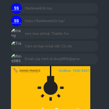
thietkeweb5s.top
https://thietkeweb5s.top/
very nice artical. Thanks for …
Cám ơn bạn vì bài viết. Có nhi…
Email của mình là dung9856@gma…