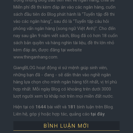
trong những blog đầu tiên viết về ngân hàng, chia sẻ
Miễn phí đề thi kèm đáp án vào các ngân hàng, cuốn
sách đầu tiên do Blog phát hành là "Tuyển tập đề thi
vào các ngân hàng", sau đó là "Tuyển tập câu hỏi
phỏng vấn ngân hàng (song ngữ Việt Anh)". Cho đến
nay sau gần 9 năm viết sách, Blog đã có hơn 18 cuốn
sách bản quyền và hàng nghìn tài liệu, đề thi lớn nhỏ
kèm đáp án, được đăng tại website
www.thinganhang.com.
GiangBLOG hoạt động vì sứ mệnh giúp sinh viên,
những bạn đã - đang - sẽ dấn thân vào nghề ngân
hàng lựa chọn cho mình ngân hàng tốt nhất, vị trí phù
hợp nhất. Mỗi ngày Blog có khoảng trên dưới 3000
lượt người xem từ khắp nơi trên mọi miền đất nước.
Hiện tại có
1644
bài viết và
181
bình luận trên Blog.
Liên hệ, góp ý hoặc hợp tác, quảng cáo
tại đây
.
BÌNH LUẬN MỚI