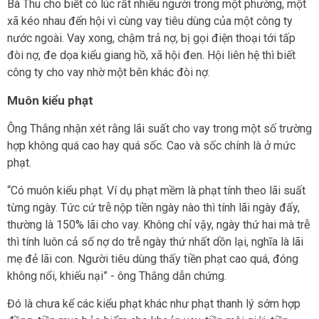
Bà Thu cho biết có lúc rất nhiều người trong một phường, một
xã kéo nhau đến hội vì cùng vay tiêu dùng của một công ty
nước ngoài. Vay xong, chậm trả nợ, bị gọi điện thoại tới tấp
đòi nợ, đe dọa kiểu giang hồ, xã hội đen. Hội liên hệ thì biết
công ty cho vay nhờ một bên khác đòi nợ.
Muôn kiểu phạt
Ông Thắng nhận xét rằng lãi suất cho vay trong một số trường
hợp không quá cao hay quá sốc. Cao và sốc chính là ở mức
phạt.
“Có muôn kiểu phạt. Ví dụ phạt mềm là phạt tính theo lãi suất
từng ngày. Tức cứ trễ nộp tiền ngày nào thì tính lãi ngày đấy,
thường là 150% lãi cho vay. Không chỉ vậy, ngày thứ hai mà trễ
thì tính luôn cả số nợ do trễ ngày thứ nhất dồn lại, nghĩa là lãi
mẹ đẻ lãi con. Người tiêu dùng thấy tiền phạt cao quá, đóng
không nổi, khiếu nại” - ông Thắng dẫn chứng.
Đó là chưa kể các kiểu phạt khác như phạt thanh lý sớm hợp