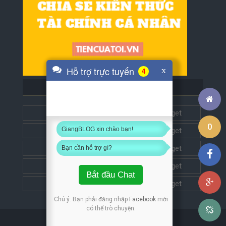
Hỗ trợ trực tuyến
x
4
BLOG BẠN BÈ
Tech5s
Get this widget
0
GiangBLOG xin chào bạn!
Đặt liên kết
Get this widget
Đặt liên kết
Get this widget
Bạn cần hỗ trợ gì?
Đặt liên kết
Get this widget
Bắt đầu Chat
Đặt liên kết
Get this widget
Chú ý: Bạn phải đăng nhập
Facebook
mới
có thể trò chuyện.
Copyright © 2018
GiangBLOG