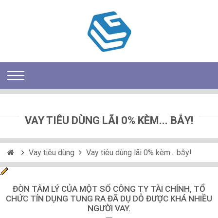
VAY TIÊU DÙNG LÃI 0% KÈM... BẪY!
Vay tiêu dùng
Vay tiêu dùng lãi 0% kèm... bẫy!
ĐÒN TÂM LÝ CỦA MỘT SỐ CÔNG TY TÀI CHÍNH, TỔ
CHỨC TÍN DỤNG TUNG RA ĐÃ DỤ DỖ ĐƯỢC KHÁ NHIỀU
NGƯỜI VAY.