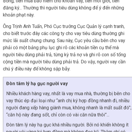
đồng, tiền mua bảo hiểm cho khoản vay, tiền môi giới, tiền
đăng ký... Thường thì người tiêu dùng không để ý đến những
khoản phạt này.
Ông Trịnh Anh Tuấn, Phó Cục trưởng Cục Quản lý cạnh tranh,
cho biết trước đây các công ty cho vay tiêu dùng thường ghi
mức lãi suất chung chung. Sau này, Cục yêu cầu bên cho vay
phải có một bảng phụ lục ghi rõ các khoản tiền cụ thể mà
người tiêu dùng phải trả, từng kỳ trả nợ và ghi rõ con số tổng
cộng tiền mà người tiêu dùng phải trả. Do vậy, người vay cần
chú ý điều này để không sập bẫy.
Đòn tâm lý hạ gục người vay
Nhiều khách hàng vay, nhất là vay mua nhà, thường bị bên cho
vay thúc ép đại loại như “anh chị ký hợp đồng nhanh đi, nhiều
người đang xếp hàng giành mua, không nhanh là mất suất đó”;
“căn hộ này đang sốt, chỉ còn có vài căn nữa thôi”...
Đòn tâm lý này hạ gục khá nhiều người. Bởi nó khiến không ít
người vội vàng ký hợp đồng mà không đọc kỹ. Thậm chí có