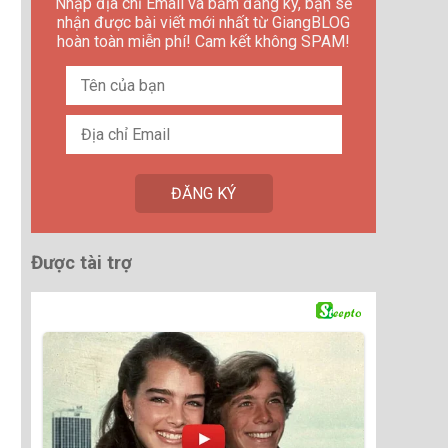
Nhập địa chỉ Email và bấm đăng ký, bạn sẽ
nhận được bài viết mới nhất từ GiangBLOG
hoàn toàn miễn phí! Cam kết không SPAM!
Được tài trợ