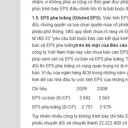
nhầm, vì không phải ai cũng có thời gian đọc phầ
phải trình bày EPS điều chỉnh hồi tố là bắt buộc
1.5. EPS pha loãng (Diluted EPS).
Việc tính EPS
đổi, chứng quyền và lựa chọn quyền mua cổ phiếu
phiếu phổ thông. VAS quy định chưa rõ ràng về 
tế IAS 33 “yêu cầu bắt buộc báo cáo kết quả kinh
bản và EPS pha loãng
trên bề mặt của Báo cáo
công ty Việt Nam hiện nay vẫn chưa báo cáo EPS 
phải xem xét cả EPS cơ bản và EPS pha loãng. Tr
đổi thì EPS pha loãng vô cùng quan trọng nó là 
bản. Ví dụ của ngân hàng ACB trong những năm g
hơn để các nhà đầu tư ước tính EPS của những n
Chỉ tiêu 2009 2008
EPS cơ bản (Đ/CP) 3.042 3.563
EPS pha loãng (Đ/CP) 2.751 2.979
Tuy nhiên nhiều công ty không trình bày chỉ tiêu
phiếu chuyển đổi sẽ chuyển thành 22.222.400 cổ