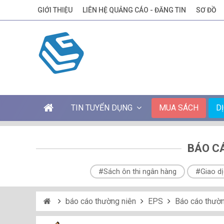
GIỚI THIỆU
LIÊN HỆ QUẢNG CÁO - ĐĂNG TIN
SƠ ĐỒ
TIN TUYỂN DỤNG
MUA SÁCH
D
BÁO CÁ
#Sách ôn thi ngân hàng
#Giao dị
báo cáo thường niên
EPS
Báo cáo thườn