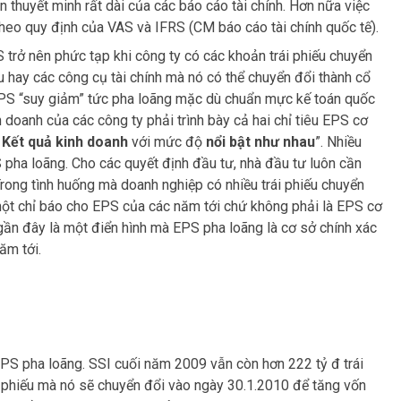
n thuyết minh rất dài của các báo cáo tài chính. Hơn nữa việc
 theo quy định của VAS và IFRS (CM báo cáo tài chính quốc tế).
 trở nên phức tạp khi công ty có các khoản trái phiếu chuyển
 hay các công cụ tài chính mà nó có thể chuyển đổi thành cổ
EPS “suy giảm” tức pha loãng mặc dù chuẩn mực kế toán quốc
 doanh của các công ty phải trình bày cả hai chỉ tiêu EPS cơ
 Kết quả kinh doanh
với mức độ
nổi bật như nhau
”. Nhiều
pha loãng. Cho các quyết định đầu tư, nhà đầu tư luôn cần
ong tình huống mà doanh nghiệp có nhiều trái phiếu chuyển
một chỉ báo cho EPS của các năm tới chứ không phải là EPS cơ
ần đây là một điển hình mà EPS pha loãng là cơ sở chính xác
ăm tới.
 EPS pha loãng. SSI cuối năm 2009 vẫn còn hơn 222 tỷ đ trái
 phiếu mà nó sẽ chuyển đổi vào ngày 30.1.2010 để tăng vốn