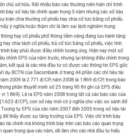
vốn chủ sở hữu. Rất nhiều báo cáo thường niên hiện chỉ trình
ình bày số liệu tài chính quan trọng 5 năm nhưng các số liệu
sự kiện chia thưởng cổ phiếu hay chia cổ tức bằng cổ phiếu.
ấy ý nghĩa hoặc thậm chí là làm sai lệch nghiêm trọng.
thông hay cổ phiếu phổ thông tiềm năng đang lưu hành tăng
 hay chia tách cổ phiếu, trả cổ tức bằng cổ phiếu, việc tính
trình bày phải được điều chỉnh tương ứng. Hiện nay một số
ều chỉnh EPS của năm trước, nhưng lại không điều chỉnh trong
 năm, kết quả là các nhà đầu tư có được các thông tin EPS gốc
Ví dụ BCTN của Sacombank ở trang 44 phần các chỉ tiêu tài
năm 2009 là 2.771 đ/CP, năm 2008 là 1.869 đ/CP, trong báo
trong phần thuyết minh số 25 trang 90 thì ghi cả EPS điều
 vì 1.869). Lẽ ra EPS năm 2008 trong tất cả các báo cáo của
(1.623 đ/CP), con số này mới có ý nghĩa cho việc so sánh để
 Tương tự EPS của các năm 2007 đến 2005 trong số liệu tài
 để thấy được sự tăng trưởng của EPS. Việc chỉ trình bày
o tài chính mà không trình bày trên các báo cáo quan trọng
nh quan trọng qua các năm, dễ làm cho các nhà đầu tư hiểu