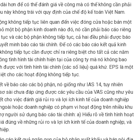
 dài hơn để có thể đánh giá về công mà có thể không cần phải
u này không trái với quy định của chế độ kế toán Việt Nam.
ng không tiếp tục liên quan đến việc đóng cửa hoặc bán một
bỏ một bộ phận kinh doanh nào đó, nó cần phải báo cáo riêng
 tục và các bộ phận không tiếp tục, cả hai đều phải được báo
uyết minh báo cáo tài chính. Để có các báo cáo kết quả kinh
 không tiếp tục cần được chỉ ra riêng biệt cho tất cả các năm
g tình hình tài chính hiện tại của công ty mà nó không bao
được với tình hình tài chính (các số liệu) quá khứ. EPS là một
iệt cho các hoạt động không tiếp tục.
ết về báo cáo các bộ phận, nó giống như IAS 14, tuy nhiên
 sơ sài chưa đáp ứng được các yêu cầu của VAS cũng như yêu
 cho việc đánh giá rủi ro và lợi ích kinh tế của doanh nghiệp
 ngoài hoặc doanh nghiệp có phạm vi hoạt động trên nhiều khu
ợ người sử dụng báo cáo tài chính: a) Hiểu rõ về tình hình hoạt
 đúng về những rủi ro và lợi ích kinh tế của doanh nghiệp; và
hiệp.
áo cáo kết quả ngắn gọn của bộ phận xuất khấu và bán nội địa.