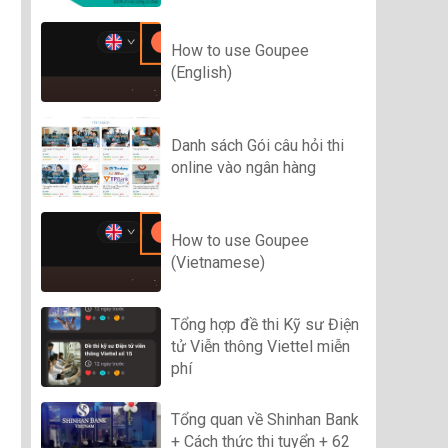
How to use Goupee
(English)
Danh sách Gói câu hỏi thi
online vào ngân hàng
How to use Goupee
(Vietnamese)
Tổng hợp đề thi Kỹ sư Điện
tử Viễn thông Viettel miễn
phí
Tổng quan về Shinhan Bank
+ Cách thức thi tuyển + 62