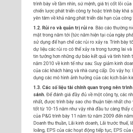
trình bày về tầm nhìn, sứ mệnh, giá trị cốt lõi củ
chiến lược phát triển công ty hoặc trình bày khá 
yên tâm về khả năng phát triển dài hạn của công 
1.2. Rủi ro và quản trị rủi ro
. Báo cáo thường ni
mặt trong năm tới (tức năm hiện tại của ngày ph
sử dụng để hạn chế các rủi ro xảy ra. Trình bày t
dự liệu các rủi ro có thể xảy ra trong tương lai 
tin tưởng hơn những dự báo kết quả và tình hình t
năm 2010 về kinh tế như sau: Suy giảm kinh doanh
của các khách hàng và nhà cung cấp. Do vậy họ: 
dụng các mô hình ảnh hưởng của các kịch bản kinh
1.3. Các số liệu tài chính quan trọng nên trình
sánh.
Để đánh giá đầy đủ về một công ty, các nh
nhất, được trình bày sao cho thuận tiện nhất cho
tốt từ 10-15 năm như vậy nhà đầu tư càng thấy c
của P&G trình bày 11 năm từ năm 2009 đến năm 1
Doanh thu thuần, Lãi kinh doanh, Lãi trước thuế,
loãng, EPS của các hoạt động tiếp tục, EPS của 