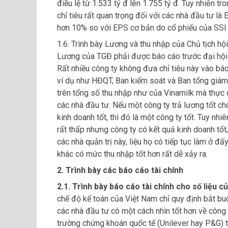
điều lệ từ 1.533 tỷ đ lên 1.755 tỷ đ. Tuy nhiên 
chỉ tiêu rất quan trọng đối với các nhà đầu tư l
hơn 10% so với EPS cơ bản do cổ phiếu của SSI 
1.6. Trình bày Lương và thu nhập của Chủ tịch h
Lương của TGĐ phải được báo cáo trước đại hội 
Rất nhiều công ty không đưa chỉ tiêu này vào b
ví dụ như HĐQT, Ban kiểm soát và Ban tổng giám 
trên tổng số thu nhập như của Vinamilk mà thực 
các nhà đầu tư. Nếu một công ty trả lương tốt c
kinh doanh tốt, thì đó là một công ty tốt. Tuy nh
rất thấp nhưng công ty có kết quả kinh doanh tốt
các nhà quản trị này, liệu họ có tiếp tục làm ở 
khác có mức thu nhập tốt hơn rất dễ xảy ra.
2. Trình bày các báo cáo tài chính
2.1. Trình bày báo cáo tài chính cho số liệu c
chế độ kế toán của Việt Nam chỉ quy định bắt buộ
các nhà đầu tư có một cách nhìn tốt hơn về công t
trường chứng khoán quốc tế (Unilever hay P&G) tr