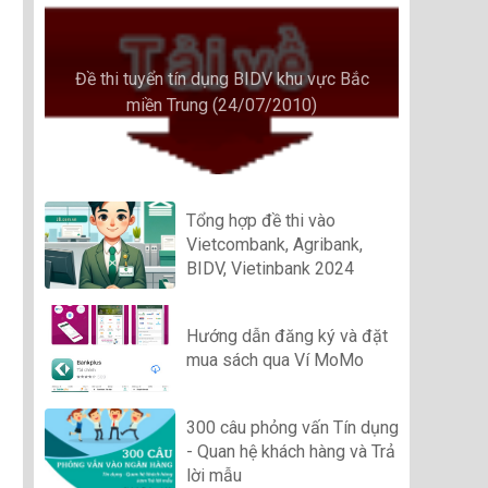
Đề thi tuyển tín dụng BIDV khu vực Bắc
miền Trung (24/07/2010)
Tổng hợp đề thi vào
Vietcombank, Agribank,
BIDV, Vietinbank 2024
Hướng dẫn đăng ký và đặt
mua sách qua Ví MoMo
300 câu phỏng vấn Tín dụng
- Quan hệ khách hàng và Trả
lời mẫu