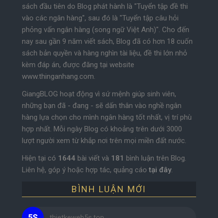
sách đầu tiên do Blog phát hành là "Tuyển tập đề thi
vào các ngân hàng", sau đó là "Tuyển tập câu hỏi
phỏng vấn ngân hàng (song ngữ Việt Anh)". Cho đến
nay sau gần 9 năm viết sách, Blog đã có hơn 18 cuốn
sách bản quyền và hàng nghìn tài liệu, đề thi lớn nhỏ
kèm đáp án, được đăng tại website
www.thinganhang.com.
GiangBLOG hoạt động vì sứ mệnh giúp sinh viên,
những bạn đã - đang - sẽ dấn thân vào nghề ngân
hàng lựa chọn cho mình ngân hàng tốt nhất, vị trí phù
hợp nhất. Mỗi ngày Blog có khoảng trên dưới 3000
lượt người xem từ khắp nơi trên mọi miền đất nước.
Hiện tại có
1644
bài viết và
181
bình luận trên Blog.
Liên hệ, góp ý hoặc hợp tác, quảng cáo
tại đây
.
BÌNH LUẬN MỚI
thietkeweb5s.top