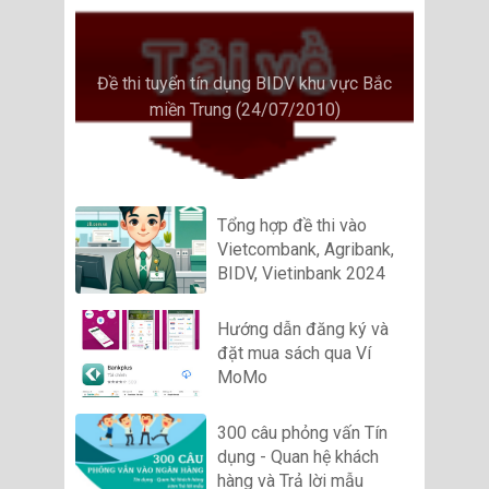
Đề thi tuyển tín dụng BIDV khu vực Bắc
miền Trung (24/07/2010)
Tổng hợp đề thi vào
Vietcombank, Agribank,
BIDV, Vietinbank 2024
Hướng dẫn đăng ký và
đặt mua sách qua Ví
MoMo
300 câu phỏng vấn Tín
dụng - Quan hệ khách
hàng và Trả lời mẫu