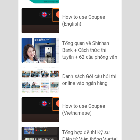
How to use Goupee
(English)
Tổng quan về Shinhan
Bank + Cách thức thi
tuyển + 62 câu phỏng vấn
Danh sách Gói câu hỏi thi
online vào ngân hàng
How to use Goupee
(Vietnamese)
Tổng hợp đề thi Kỹ sư
Điện tử Viễn thông Viettel