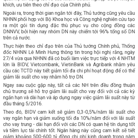
khích, ưu tiên theo chỉ đạo của Chính phủ.
Ngoài ra, trong thời gian ngắn tới đây, Thủ tướng cũng yêu cầu
NHNN phối hợp với Bộ Khoa học và Công nghệ nghiên cứu tạo
ra một gói tín dụng đặc thù phục vụ cho cộng đồng các
DNNVV, bởi hiện nay nhóm DN này chiếm tới 96% tổng số DN
trên cả nước.
Thực hiện theo chỉ đạo trên của Thủ tướng Chính phủ, Thống
đốc NHNN Lê Minh Hưng thông tin trong hội nghị rằng, ngày
27/4 vừa qua NHNN đã có buổi làm việc trực tiếp với 4 NHTM
lớn là BIDV, Vietcombank, VietinBank và Agribank nhằm yêu
cầu các TCTD này tiết giảm tối đa chi phí hoạt động để có thể
giảm lãi suất cho vay nhằm hỗ trợ DN.
Ngay sau cuộc gặp này, tất cả các NH trên đều đồng thuận
chủ trương sẽ hỗ trợ giảm lãi suất cho vay đối với cả các kỳ
ngắn hạn và dài hạn và áp dụng ngay việc giảm lãi suất này từ
đầu tháng 5/2016.
Theo đó, BIDV cam kết sẽ giảm 0,3-0,5%/năm lãi suất cho
vay ngắn hạn và giảm xuống tối đa 10%/năm đối với lãi suất
cho vay trung - dài hạn đối với các DN có quan hệ tín dụng tốt
và tiềm lực tài chính tốt. Ngân hàng này cũng cam kết sẽ tiết
giảm khoảng 500-600 tỷ đồng chi phí kinh doanh trong năm