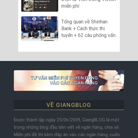
miễn phí
Tổng quan về Shinhan
Bank + Cách thức thi
tuyển + 62 câu phỏng vấn
VỀ GIANGBLOG
Được thành lập ngày 25/06/2009, GiangBLOG là một
trong những blog đầu tiên viết về ngân hàng, chia sẻ
Miễn phí đề thi kèm đáp án vào các ngân hàng, cuốn