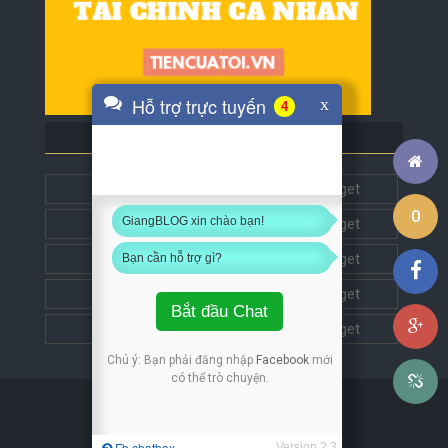
Hỗ trợ trực tuyến
x
4
BLOG BẠN BÈ
Tech5s
Get this widget
0
GiangBLOG xin chào bạn!
Đặt liên kết
Get this widget
Đặt liên kết
Get this widget
Bạn cần hỗ trợ gì?
Đặt liên kết
Get this widget
Bắt đầu Chat
Đặt liên kết
Get this widget
Chú ý: Bạn phải đăng nhập
Facebook
mới
có thể trò chuyện.
Copyright © 2018
GiangBLOG
Thiết kế bởi
Bác Sĩ Windows
Fb chatbox
Version 2.3