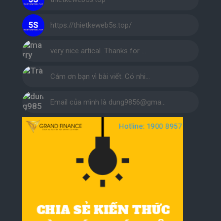
https://thietkeweb5s.top/
very nice artical. Thanks for …
Cám ơn bạn vì bài viết. Có nhi…
Email của mình là dung9856@gma…