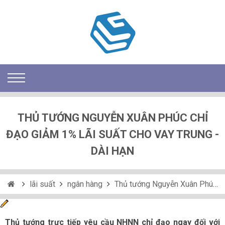
THỦ TƯỚNG NGUYỄN XUÂN PHÚC CHỈ
ĐẠO GIẢM 1% LÃI SUẤT CHO VAY TRUNG -
DÀI HẠN
lãi suất
ngân hàng
Thủ tướng Nguyễn Xuân Phúc chỉ đạo giảm 1% lãi suất cho vay trung - dài hạn
Thủ tướng trực tiếp yêu cầu NHNN chỉ đạo ngay đối với