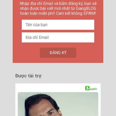
Nhập địa chỉ Email và bấm đăng ký, bạn sẽ
nhận được bài viết mới nhất từ GiangBLOG
hoàn toàn miễn phí! Cam kết không SPAM!
Được tài trợ