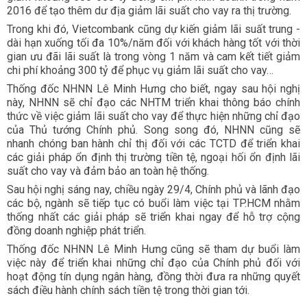
2016 để tạo thêm dư địa giảm lãi suất cho vay ra thị trường.
Trong khi đó, Vietcombank cũng dự kiến giảm lãi suất trung -
dài hạn xuống tối đa 10%/năm đối với khách hàng tốt với thời
gian ưu đãi lãi suất là trong vòng 1 năm và cam kết tiết giảm
chi phí khoảng 300 tỷ để phục vụ giảm lãi suất cho vay…
Thống đốc
NHNN
Lê Minh Hưng cho biết, ngay sau hội nghị
này, NHNN sẽ chỉ đạo các NHTM triển khai thông báo chính
thức về việc giảm lãi suất cho vay để thực hiện những chỉ đạo
của Thủ tướng Chính phủ. Song song đó, NHNN cũng sẽ
nhanh chóng ban hành chỉ thị đối với các TCTD để triển khai
các giải pháp ổn định thị trường tiền tệ, ngoại hối ổn định lãi
suất cho vay và đảm bảo an toàn hệ thống.
Sau hội nghị sáng nay, chiều ngày 29/4, Chính phủ và lãnh đạo
các bộ, ngành sẽ tiếp tục có buổi làm việc tại TP.HCM nhằm
thống nhất các giải pháp sẽ triển khai ngay để hỗ trợ cộng
đồng doanh nghiệp phát triển.
Thống đốc
NHNN
Lê Minh Hưng cũng sẽ tham dự buổi làm
việc này để triển khai những chỉ đạo của Chính phủ đối với
hoạt động tín dụng ngân hàng, đồng thời đưa ra những quyết
sách điều hành chính sách tiền tệ trong thời gian tới.