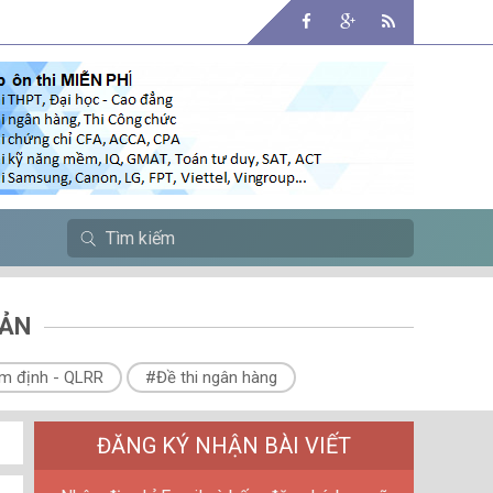
SẢN
m định - QLRR
#Đề thi ngân hàng
ĐĂNG KÝ NHẬN BÀI VIẾT