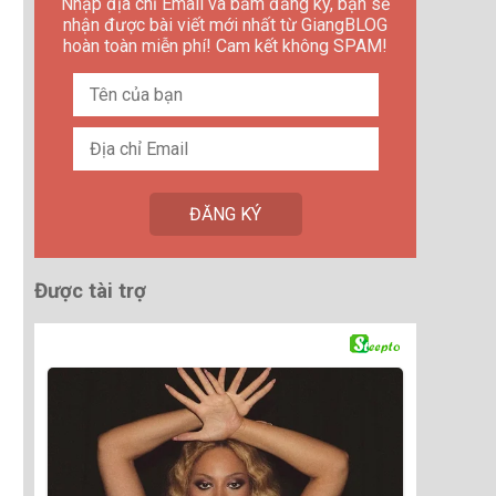
Nhập địa chỉ Email và bấm đăng ký, bạn sẽ
nhận được bài viết mới nhất từ GiangBLOG
hoàn toàn miễn phí! Cam kết không SPAM!
Được tài trợ