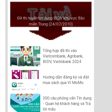
Đề thi tuyển tín dụng BIDV khu vực Bắc
miền Trung (24/07/2010)
Tổng hợp đề thi vào
Vietcombank, Agribank,
BIDV, Vietinbank 2024
Hướng dẫn đăng ký và đặt
mua sách qua Ví MoMo
300 câu phỏng vấn Tín dụng
- Quan hệ khách hàng và Trả
lời mẫu