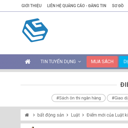
GIỚI THIỆU
LIÊN HỆ QUẢNG CÁO - ĐĂNG TIN
SƠ ĐỒ
TIN TUYỂN DỤNG
MUA SÁCH
D
ĐI
#Sách ôn thi ngân hàng
#Giao dị
bất động sản
Luật
Điểm mới của Luật k