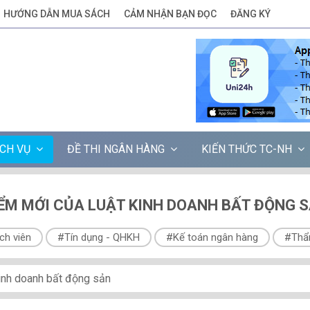
HƯỚNG DẪN MUA SÁCH
CẢM NHẬN BẠN ĐỌC
ĐĂNG KÝ
ỊCH VỤ
ĐỀ THI NGÂN HÀNG
KIẾN THỨC TC-NH
ỂM MỚI CỦA LUẬT KINH DOANH BẤT ĐỘNG 
ch viên
#Tín dụng - QHKH
#Kế toán ngân hàng
#Thẩ
inh doanh bất động sản