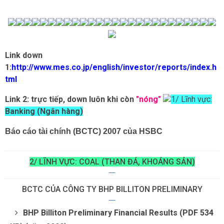
Link down
1:
http://www.mes.co.jp/english/investor/reports/index.h
tml
Link 2: trực tiếp, down luôn khi còn
"nóng"
1/ Lĩnh vực:
Banking (Ngân hàng)
Báo cáo tài chính (BCTC) 2007 của HSBC
2/ LĨNH VỰC: COAL (THAN ĐÁ, KHOÁNG SẢN)
BCTC CỦA CÔNG TY BHP BILLITON PRELIMINARY
BHP Billiton Preliminary Financial Results (PDF 534