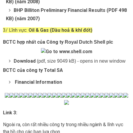
KB) (năm 2008)
BHP Billiton Preliminary Financial Results (PDF 498
KB) (năm 2007)
3/ Lĩnh vực:
Oil & Gas (Dầu hoả & khí đốt)
BCTC hợp nhất của Công ty
Royal Dutch Shell plc
Download
(pdf, size 9049 kB) - opens in new window
BCTC của công ty Total SA
Financial Information
Link 3:
Ngoài ra, còn rất nhiều công ty trong nhiều ngành & lĩnh vực
tha hồ cho các bạn lựa chọn.