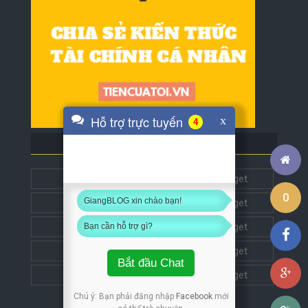
Hỗ trợ trực tuyến
x
4
BLOG BẠN BÈ
Tech5s
Get this widget
0
GiangBLOG xin chào bạn!
Đặt liên kết
Get this widget
Đặt liên kết
Get this widget
Bạn cần hỗ trợ gì?
Đặt liên kết
Get this widget
Bắt đầu Chat
Đặt liên kết
Get this widget
Chú ý: Bạn phải đăng nhập
Facebook
mới