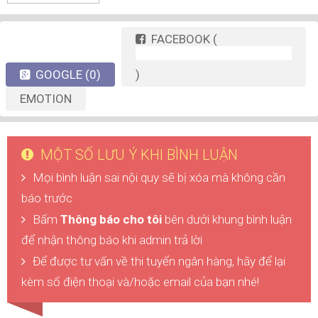
FACEBOOK
(
GOOGLE
(0)
)
EMOTION
MỘT SỐ LƯU Ý KHI BÌNH LUẬN
Mọi bình luận sai nội quy sẽ bị xóa mà không cần
báo trước
Bấm
Thông báo cho tôi
bên dưới khung bình luận
để nhận thông báo khi admin trả lời
Để được tư vấn về thi tuyển ngân hàng, hãy để lại
kèm số điện thoại và/hoặc email của bạn nhé!