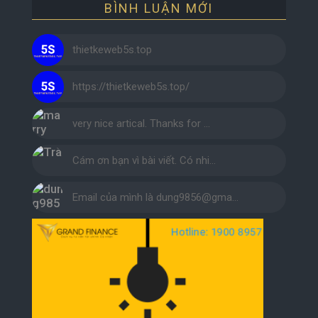
BÌNH LUẬN MỚI
thietkeweb5s.top
https://thietkeweb5s.top/
very nice artical. Thanks for …
Cám ơn bạn vì bài viết. Có nhi…
Email của mình là dung9856@gma…