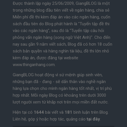
Được thành lập ngày 25/06/2009, GiangBLOG là một
trong những blog đầu tiên viết về ngân hàng, chia sẻ
Miễn phí đề thi kèm đáp án vào các ngân hàng, cuốn
sách đầu tiên do Blog phát hành là "Tuyển tập đề thi
vào các ngân hàng", sau đó là "Tuyển tập câu hỏi
phỏng vấn ngân hàng (song ngữ Việt Anh)". Cho đến
nay sau gần 9 năm viết sách, Blog đã có hơn 18 cuốn
sách bản quyền và hàng nghìn tài liệu, đề thi lớn nhỏ
kèm đáp án, được đăng tại website
www.thinganhang.com.
GiangBLOG hoạt động vì sứ mệnh giúp sinh viên,
những bạn đã - đang - sẽ dấn thân vào nghề ngân
hàng lựa chọn cho mình ngân hàng tốt nhất, vị trí phù
hợp nhất. Mỗi ngày Blog có khoảng trên dưới 3000
lượt người xem từ khắp nơi trên mọi miền đất nước.
Hiện tại có
1644
bài viết và
181
bình luận trên Blog.
Liên hệ, góp ý hoặc hợp tác, quảng cáo
tại đây
.