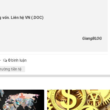
ng vốn. Liên hệ VN (.DOC)
GiangBLOG
-
0
bình luận
trường tiền tệ