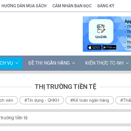
HƯỚNG DẪN MUA SÁCH
CẢM NHẬN BẠN ĐỌC
ĐĂNG KÝ
ỊCH VỤ
ĐỀ THI NGÂN HÀNG
KIẾN THỨC TC-NH
THỊ TRƯỜNG TIỀN TỆ
ch viên
#Tín dụng - QHKH
#Kế toán ngân hàng
#Thẩ
 trường tiền tệ