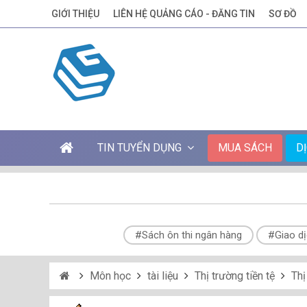
GIỚI THIỆU
LIÊN HỆ QUẢNG CÁO - ĐĂNG TIN
SƠ ĐỒ
TIN TUYỂN DỤNG
MUA SÁCH
D
#Sách ôn thi ngân hàng
#Giao dị
Môn học
tài liệu
Thị trường tiền tệ
Thị