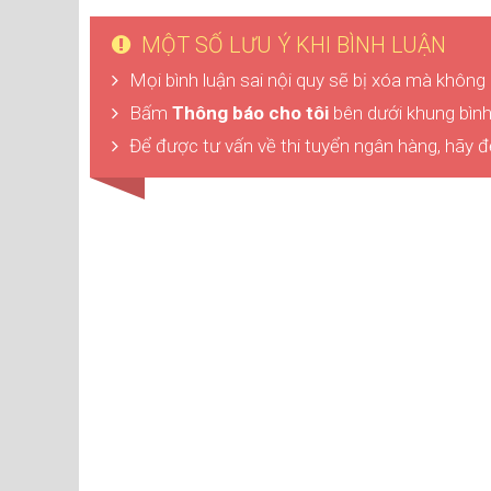
MỘT SỐ LƯU Ý KHI BÌNH LUẬN
Mọi bình luận sai nội quy sẽ bị xóa mà không
Bấm
Thông báo cho tôi
bên dưới khung bình 
Để được tư vấn về thi tuyển ngân hàng, hãy đ