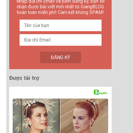
Nhập địa chỉ Email và bấm đăng ký, bạn sẽ
nhận được bài viết mới nhất từ GiangBLOG
hoàn toàn miễn phí! Cam kết không SPAM!
Được tài trợ