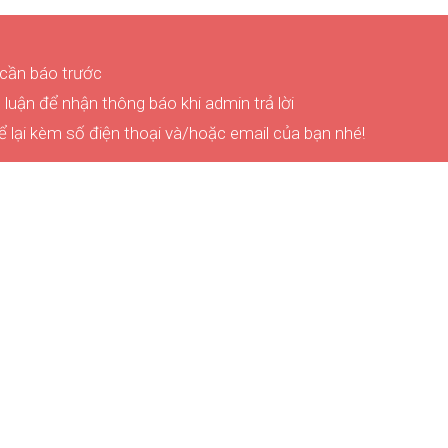
 cần báo trước
luận để nhận thông báo khi admin trả lời
ể lại kèm số điện thoại và/hoặc email của bạn nhé!