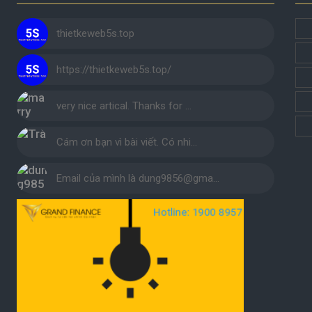
thietkeweb5s.top
https://thietkeweb5s.top/
very nice artical. Thanks for …
Cám ơn bạn vì bài viết. Có nhi…
Email của mình là dung9856@gma…