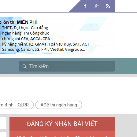
m định - QLRR
#Đề thi ngân hàng
ĐĂNG KÝ NHẬN BÀI VIẾT