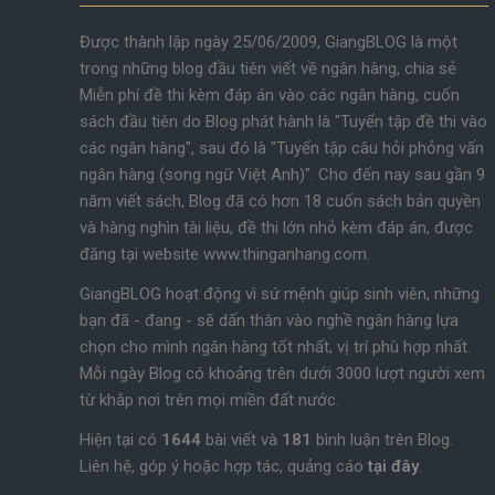
Được thành lập ngày 25/06/2009, GiangBLOG là một
trong những blog đầu tiên viết về ngân hàng, chia sẻ
Miễn phí đề thi kèm đáp án vào các ngân hàng, cuốn
sách đầu tiên do Blog phát hành là "Tuyển tập đề thi vào
các ngân hàng", sau đó là "Tuyển tập câu hỏi phỏng vấn
ngân hàng (song ngữ Việt Anh)". Cho đến nay sau gần 9
năm viết sách, Blog đã có hơn 18 cuốn sách bản quyền
và hàng nghìn tài liệu, đề thi lớn nhỏ kèm đáp án, được
đăng tại website www.thinganhang.com.
GiangBLOG hoạt động vì sứ mệnh giúp sinh viên, những
bạn đã - đang - sẽ dấn thân vào nghề ngân hàng lựa
chọn cho mình ngân hàng tốt nhất, vị trí phù hợp nhất.
Mỗi ngày Blog có khoảng trên dưới 3000 lượt người xem
từ khắp nơi trên mọi miền đất nước.
Hiện tại có
1644
bài viết và
181
bình luận trên Blog.
Liên hệ, góp ý hoặc hợp tác, quảng cáo
tại đây
.