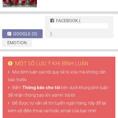
FACEBOOK
(
GOOGLE
(0)
)
EMOTION
MỘT SỐ LƯU Ý KHI BÌNH LUẬN
Mọi bình luận sai nội quy sẽ bị xóa mà không cần
báo trước
Bấm
Thông báo cho tôi
bên dưới khung bình luận
để nhận thông báo khi admin trả lời
Để được tư vấn về thi tuyển ngân hàng, hãy để lại
kèm số điện thoại và/hoặc email của bạn nhé!