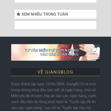
XEM NHIỀU TRONG TUẦN
VỀ GIANGBLOG
Được thành lập ngày 25/06/2009, GiangBLOG là một
trong những blog đầu tiên viết về ngân hàng, chia sẻ
Miễn phí đề thi kèm đáp án vào các ngân hàng, cuốn
sách đầu tiên do Blog phát hành là "Tuyển tập đề thi
vào các ngân hàng", sau đó là "Tuyển tập câu hỏi