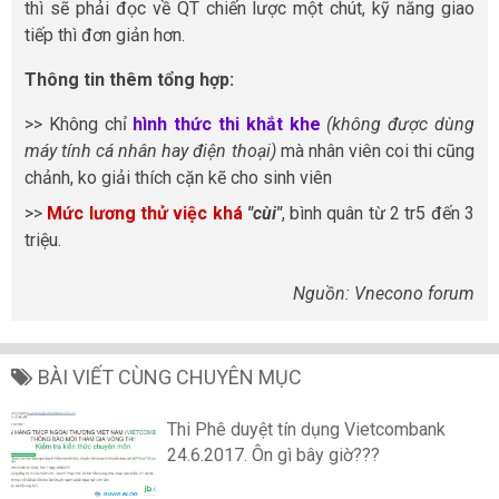
thì sẽ phải đọc về QT chiến lược một chút, kỹ năng giao
tiếp thì đơn giản hơn.
Thông tin thêm tổng hợp:
>> Không chỉ
hình thức thi khắt khe
(không được dùng
máy tính cá nhân hay điện thoại)
mà nhân viên coi thi cũng
chảnh, ko giải thích cặn kẽ cho sinh viên
>>
Mức lương thử việc khá
"cùi"
, bình quân từ 2 tr5 đến 3
triệu.
Nguồn: Vnecono forum
BÀI VIẾT CÙNG CHUYÊN MỤC
Thi Phê duyệt tín dụng Vietcombank
24.6.2017. Ôn gì bây giờ???