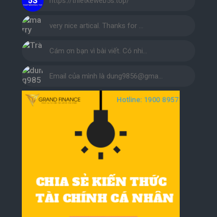
https://thietkeweb5s.top/
very nice artical. Thanks for …
Cám ơn bạn vì bài viết. Có nhi…
Email của mình là dung9856@gma…