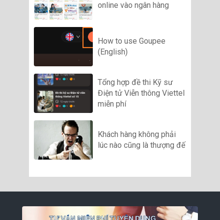
online vào ngân hàng
How to use Goupee
(English)
Tổng hợp đề thi Kỹ sư
Điện tử Viễn thông Viettel
miễn phí
Khách hàng không phải
lúc nào cũng là thượng đế