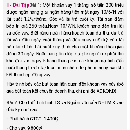
II - Bài Tập
Bài 1:
Một khoản vay 1 tháng, số tiền 200 triệu
được ngân hàng giải ngân bằng tiền mặt ngày 10/6/N với
lãi suất 1,2%/tháng. Gốc và lãi trả cuối kỳ. Tài sản đảm
bảo trị giá 250 triệu.Ngày 10/7/N, khách hàng đến trải lãi
và gốc vay. Biết rằng ngân hàng hoạch toán dự thu, dự trả
lãi vào đầu ngày cuối tháng và đầu ngày cuối kỳ của tài
sản tài chính. Lãi suất quy định cho một khoảng thời gian
đúng 30 ngày. Ngân hàng tính lập dự phòng rủi ro phải thu
khó đòi vào ngày 5 hang tháng cho các khoản nợ tính đến
cuối tháng trước, kế toán hoàn nhập dự phòng ngay sau khi
kết thúc hợp đồng vay.
Hãy trình bảy các bút toán liên quan đến khoản vay này (bỏ
qua bút toán kết chuyển doanh thu, chi phí để XĐKQKD)
Bài 2:
Cho biết tình hình TS và Nguồn vốn của NHTM X vào
đầu kỳ như sau:
- Phát hành GTCG: 1.400tỷ
- Cho vay: 9.800tỷ