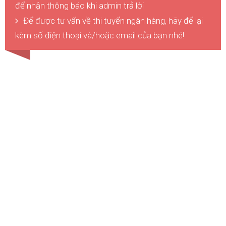
để nhận thông báo khi admin trả lời
Để được tư vấn về thi tuyển ngân hàng, hãy để lại
kèm số điện thoại và/hoặc email của bạn nhé!