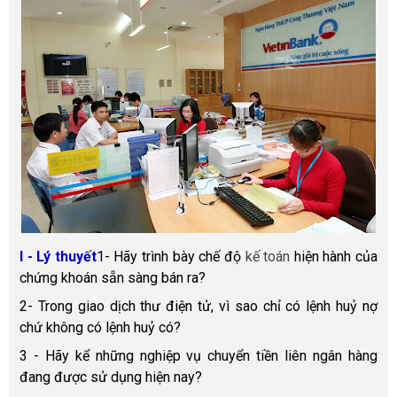
I - Lý thuyết
1- Hãy trình bày chế độ
kế toán
hiện hành của
chứng khoán sẵn sàng bán ra?
2- Trong giao dịch thư điện tử, vì sao chỉ có lệnh huỷ nợ
chứ không có lệnh huỷ có?
3 - Hãy kể những nghiệp vụ chuyển tiền liên ngân hàng
đang được sử dụng hiện nay?