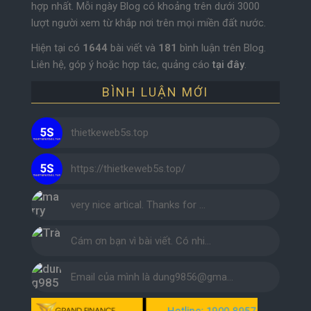
hợp nhất. Mỗi ngày Blog có khoảng trên dưới 3000
lượt người xem từ khắp nơi trên mọi miền đất nước.
Hiện tại có
1644
bài viết và
181
bình luận trên Blog.
Liên hệ, góp ý hoặc hợp tác, quảng cáo
tại đây
.
BÌNH LUẬN MỚI
thietkeweb5s.top
https://thietkeweb5s.top/
very nice artical. Thanks for …
Cám ơn bạn vì bài viết. Có nhi…
Email của mình là dung9856@gma…