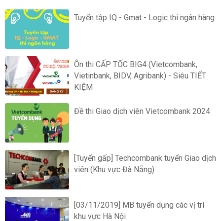
Tuyển tập IQ - Gmat - Logic thi ngân hàng
Ôn thi CẤP TỐC BIG4 (Vietcombank,
Vietinbank, BIDV, Agribank) - Siêu TIẾT
KIỆM
Đề thi Giao dịch viên Vietcombank 2024
[Tuyển gấp] Techcombank tuyển Giao dịch
viên (Khu vực Đà Nẵng)
[03/11/2019] MB tuyển dụng các vị trí
khu vực Hà Nội