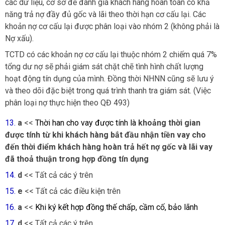
các dữ liệu, cơ sở để đánh giá khách hàng hoàn toàn có khả
năng trả nợ đầy đủ gốc và lãi theo thời hạn cơ cấu lại. Các
khoản nợ cơ cấu lại được phân loại vào nhóm 2 (không phải là
Nợ xấu).
TCTD có các khoản nợ cơ cấu lại thuộc nhóm 2 chiếm quá 7%
tổng dư nợ sẽ phải giám sát chặt chẽ tình hình chất lượng
hoạt động tín dụng của mình. Đồng thời NHNN cũng sẽ lưu ý
và theo dõi đặc biệt trong quá trình thanh tra giám sát. (Việc
phân loại nợ thực hiện theo QĐ 493)
13.
a
<<
Thời han cho vay được tính là
khoảng thời gian
được tính từ khi khách hàng bắt đầu nhận tiền vay cho
đến thời điểm khách hàng hoàn trả hết nợ gốc và lãi vay
đã thoả thuận trong hợp đồng tín dụng
14.
d
<<
Tất cả các ý trên
15.
e
<<
Tất cả các điều kiện trên
16.
a
<<
Khi ký kết hợp đồng thế chấp, cầm cố, bảo lãnh
17.
d
<<
Tất cả các ý trên