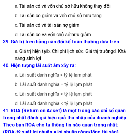
a.
Tài sản có và vốn chủ sở hữu không thay đổi
b.
Tài sản có giảm và vốn chủ sử hữu tăng
c.
Tài sản có và tài sản nợ giảm
d.
Tài sản có và vốn chủ sở hữu giảm
39. Giá trị trên bảng cân đối kế toán thường dựa trên:
a.
Giá trị hiện tại
b.
Chi phí lịch sử
c.
Giá thị trường
d.
Khả
năng sinh lợi
40. Hiện tượng lãi suất âm xảy ra:
a. Lãi suất danh nghĩa > tỷ lệ lạm phát
b. Lãi suất danh nghĩa = tỷ lệ lạm phát
c. Lãi suất danh nghĩa < tỷ lệ lạm phát
d. Lãi suất danh nghĩa < tỷ lệ lạm phát
41. ROA (Return on Asset) là một trong các chỉ số quan
trọng nhất đánh giá hiệu quả thu nhập của doanh nghiệp.
Theo bạn ROA cho ta thông tin nào quan trọng nhất:
(ROA-tỷ suất lợi nhuận = lợi nhuận ròng/tổng tài sản)