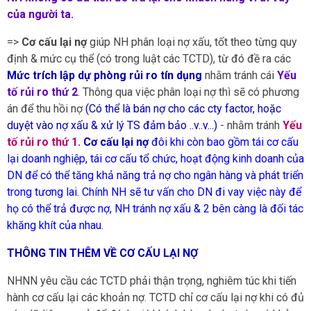
của người ta.
=>
Cơ cấu lại nợ
giúp NH phân loại nợ xấu, tốt theo từng quy
định & mức cụ thể (có trong luật các TCTD), từ đó đề ra các
Mức trích lập dự phòng rủi ro tín dụng
nhằm tránh cái
Yếu
tố rủi ro thứ 2
. Thông qua việc phân loại nợ thì sẽ có phương
án để thu hồi nợ
(Có thể là bán nợ cho các cty factor, hoặc
duyệt vào nợ xấu & xử lý TS đảm bảo ..v..v...)
- nhằm tránh
Yếu
tố rủi ro thứ 1.
Cơ cấu lại nợ
đôi khi còn bao gồm tái cơ cấu
lại doanh nghiệp, tái cơ cấu tổ chức, hoạt động kinh doanh của
DN để có thể tăng khả năng trả nợ cho ngân hàng và phát triển
trong tương lai. Chính NH sẽ tư vấn cho DN đi vay việc này để
họ có thể trả được nợ, NH tránh nợ xấu & 2 bên càng là đối tác
khăng khít của nhau.
THÔNG TIN THÊM VỀ CƠ CẤU LẠI NỢ
NHNN yêu cầu các TCTD phải thận trọng, nghiêm túc khi tiến
hành cơ cấu lại các khoản nợ. TCTD chỉ cơ cấu lại nợ khi có đủ