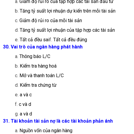
a.
Giảm độ rủi ro của tập hợp các tài sản đầu tư
b.
Tăng tỷ suất lợi nhuận dự kiến trên mỗi tài sản
c.
Giảm độ rủi ro của mỗi tài sản
d.
Tăng tỷ suất lợi nhuận của tập hợp các tài sản
e.
Tất cả đều sai
f.
Tất cả đều đúng
30. Vai trò của ngân hàng phát hành
a.
Thông báo L/C
b.
Kiểm tra hàng hoá
c.
Mở và thanh toán L/C
d.
Kiểm tra chứng từ
e.
a và c
f.
c và d
g.
a và d
31. Tài khoản tài sản nợ là các tài khoản phản ánh
a.
Nguồn vốn của ngân hàng