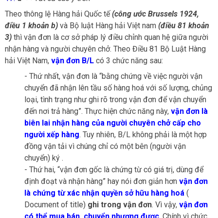
Theo thông lệ Hàng hải Quốc tế
(công ước Brussels 1924,
điều 1 khoản b)
và Bộ luật Hàng hải Việt nam
(điều 81 khoản
3)
thì vận đơn là cơ sở pháp lý điều chỉnh quan hệ giữa người
nhận hàng và người chuyên chở. Theo Điều 81 Bộ Luật Hàng
hải Việt Nam,
vận đơn B/L
có 3 chức năng sau:
- Thứ nhất, vận đơn là “bằng chứng về việc người vận
chuyển đã nhận lên tầu số hàng hoá với số lượng, chủng
loại, tình trạng như ghi rõ trong vận đơn để vận chuyển
đến nơi trả hàng”. Thực hiện chức năng này,
vận đơn là
biên lai nhận hàng của người chuyên chở cấp cho
người xếp hàng
. Tuy nhiên, B/L không phải là một hợp
đồng vận tải vì chúng chỉ có một bên (người vận
chuyển) ký .
- Thứ hai, “vận đơn gốc là chứng từ có giá trị, dùng để
định đoạt và nhận hàng” hay nói đơn giản hơn
vận đơn
là chứng từ xác nhận quyền sở hữu hàng hoá
(
Document of title)
ghi trong vận đơn
. Vì vậy,
vận đơn
có thể mua bán, chuyển nhượng được
. Chính vì chức