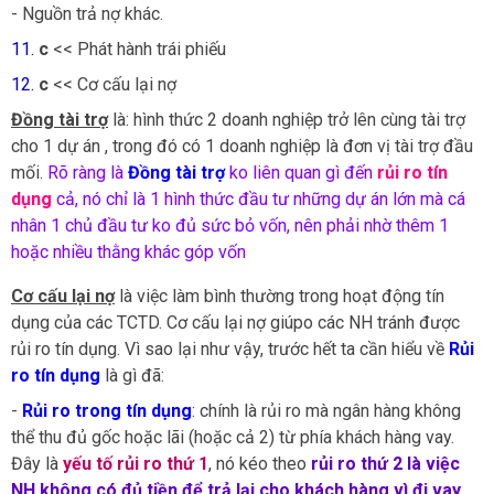
- Nguồn trả nợ khác.
11.
c
<<
Phát hành trái phiếu
12.
c
<<
Cơ cấu lại nợ
Đồng tài trợ
là: hình thức 2 doanh nghiệp trở lên cùng tài trợ
cho 1 dự án , trong đó có 1 doanh nghiệp là đơn vị tài trợ đầu
mối.
Rõ ràng là
Đồng tài trợ
ko liên quan gì đến
rủi ro tín
dụng
cả, nó chỉ là 1 hình thức đầu tư những dự án lớn mà cá
nhân 1 chủ đầu tư ko đủ sức bỏ vốn, nên phải nhờ thêm 1
hoặc nhiều thằng khác góp vốn
Cơ cấu lại nợ
là việc làm bình thường trong hoạt động tín
dụng của các TCTD. Cơ cấu lại nợ giúpo các NH tránh được
rủi ro tín dụng. Vì sao lại như vậy, trước hết ta cần hiểu về
Rủi
ro tín dụng
là gì đã:
-
Rủi ro trong tín dụng
: chính là rủi ro mà ngân hàng không
thể thu đủ gốc hoặc lãi (hoặc cả 2) từ phía khách hàng vay.
Đây là
yếu tố rủi ro thứ 1
, nó kéo theo
rủi ro thứ 2 là việc
NH không có đủ tiền để trả lại cho khách hàng vì đi vay