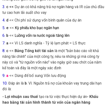
3.
c
<<
Dự án có khả năng trả nợ ngân hàng và IR của chủ đầu
tư cao hơn lãi suất cho vay
4.
d
<<
Chi phí sử dụng vốn bình quân của dự án
5.
e
<<
Kỳ phiếu kho bạc ngắn hạn
6.
b
<<
Luồng vốn ra nước ngoài tăng lên
7.
a
<<
Vì LS danh nghĩa - Tỷ lệ lạm phát = LS thực
8.
c
<<
Bảng Tổng kết tài sản
là một "bản báo cáo về khả
năng tài chính" của một công ty, nêu ra những gì mà công ty
này có và "từ nguồn vốn nào" vào ngày giờ sau chót của năm
kế toán và đây là một ngày xác định
9.
a
<<
Dùng để bổ sung Vốn lưu động
10.
Đáp án là
b
. Vì: Nguồn trả nợ của khoản vay trung dài hạn
đó là:
- Lợi nhuận sau thuế
tạo ra từ việc thực hiện dự án
- Khấu
hao bằng tài sản hình thành từ vốn của
ngân hàng