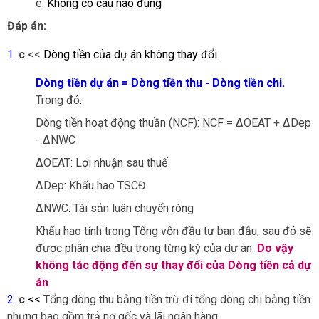
e
.
Không có câu nào đúng
Đáp án:
1.
c
<<
Dòng tiền của dự án không thay đổi.
Dòng tiền dự án = Dòng tiền thu - Dòng tiền chi.
Trong đó:
Dòng tiền hoạt động thuần (NCF): NCF = ∆OEAT + ∆Dep
- ∆NWC
∆OEAT: Lợi nhuận sau thuế
∆Dep: Khấu hao TSCĐ
∆NWC: Tài sản luân chuyển ròng
Khấu hao tính trong Tổng vốn đầu tư ban đầu, sau đó sẽ
được phân chia đều trong từng kỳ của dự án.
Do vậy
không tác động đến sự thay đổi của Dòng tiền cả dự
án
2.
c
<<
Tổng dòng thu bằng tiền trừ đi tổng dòng chi bằng tiền
nhưng bao gồm trả nợ gốc và lãi ngân hàng