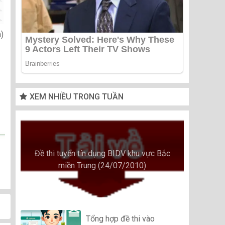
n)
XEM NHIỀU TRONG TUẦN
Đề thi tuyển tín dụng BIDV khu vực Bắc
miền Trung (24/07/2010)
Tổng hợp đề thi vào