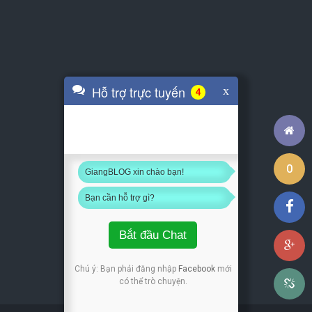
Hỗ trợ trực tuyến
x
4
0
GiangBLOG xin chào bạn!
Bạn cần hỗ trợ gì?
Bắt đầu Chat
Chú ý: Bạn phải đăng nhập
Facebook
mới
có thể trò chuyện.