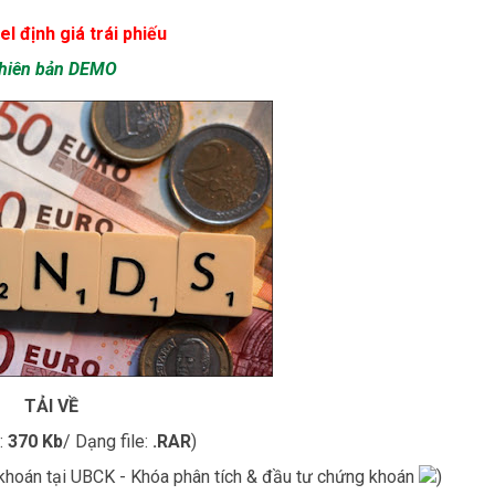
el định giá trái phiếu
hiên bản DEMO
TẢI VỀ
:
370 Kb
/ Dạng file:
.RAR
)
khoán tại UBCK - Khóa phân tích & đầu tư chứng khoán
)