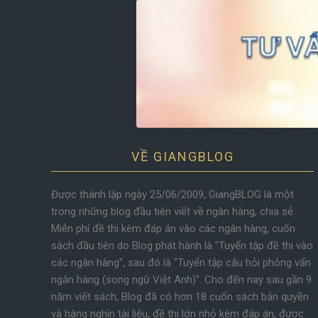
VỀ GIANGBLOG
Được thành lập ngày 25/06/2009, GiangBLOG là một
trong những blog đầu tiên viết về ngân hàng, chia sẻ
Miễn phí đề thi kèm đáp án vào các ngân hàng, cuốn
sách đầu tiên do Blog phát hành là "Tuyển tập đề thi vào
các ngân hàng", sau đó là "Tuyển tập câu hỏi phỏng vấn
ngân hàng (song ngữ Việt Anh)". Cho đến nay sau gần 9
năm viết sách, Blog đã có hơn 18 cuốn sách bản quyền
và hàng nghìn tài liệu, đề thi lớn nhỏ kèm đáp án, được