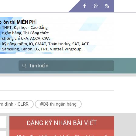
m định - QLRR
#Đề thi ngân hàng
ĐĂNG KÝ NHẬN BÀI VIẾT