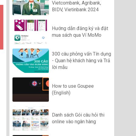
Vietcombank, Agribank,
BIDV, Vietinbank 2024
Hướng dẫn đăng ký và đặt
mua sách qua Ví MoMo
300 câu phỏng vấn Tín dụng
- Quan hệ khách hàng và Trả
lời mẫu
How to use Goupee
(English)
Danh sách Gói câu hỏi thi
online vào ngân hàng