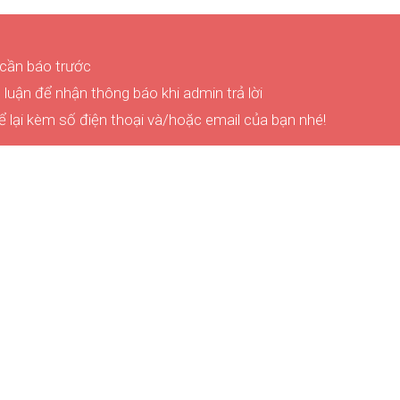
 cần báo trước
luận để nhận thông báo khi admin trả lời
ể lại kèm số điện thoại và/hoặc email của bạn nhé!