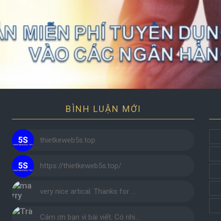
BÌNH LUẬN MỚI
thietkeweb5s.top
https://thietkeweb5s.top/
very nice artical. Thanks for …
Cám ơn bạn vì bài viết. Có nhi…