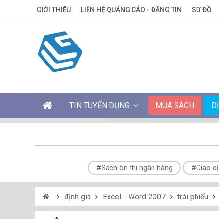
GIỚI THIỆU
LIÊN HỆ QUẢNG CÁO - ĐĂNG TIN
SƠ ĐỒ
TIN TUYỂN DỤNG
MUA SÁCH
D
#Sách ôn thi ngân hàng
#Giao dị
định giá
Excel - Word 2007
trái phiếu