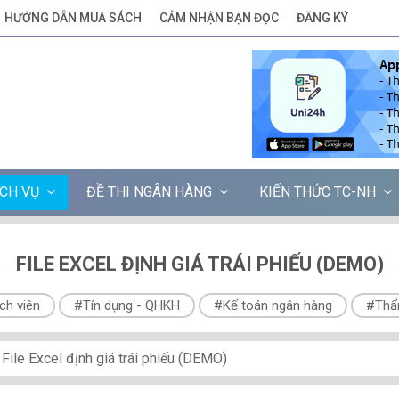
HƯỚNG DẪN MUA SÁCH
CẢM NHẬN BẠN ĐỌC
ĐĂNG KÝ
ỊCH VỤ
ĐỀ THI NGÂN HÀNG
KIẾN THỨC TC-NH
FILE EXCEL ĐỊNH GIÁ TRÁI PHIẾU (DEMO)
ch viên
#Tín dụng - QHKH
#Kế toán ngân hàng
#Thẩ
File Excel định giá trái phiếu (DEMO)