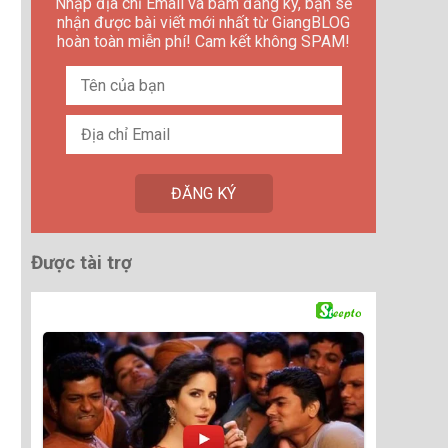
Nhập địa chỉ Email và bấm đăng ký, bạn sẽ
nhận được bài viết mới nhất từ GiangBLOG
hoàn toàn miễn phí! Cam kết không SPAM!
Được tài trợ