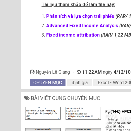
Tài liệu tham khảo để làm file này:
1.
Phân tích và lựa chọn trái phiếu
(RAR/ 
2.
Advanced Fixed Income Analysis
(RAR/
3.
Fixed income attribution
(RAR/ 1,22 MB
Nguyễn Lê Giang
-
11:22 AM
ngày
4/12/10
CHUYÊN MỤC
định giá
Excel - Word 20
BÀI VIẾT CÙNG CHUYÊN MỤC