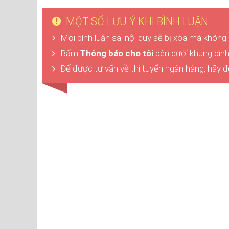
MỘT SỐ LƯU Ý KHI BÌNH LUẬN
Mọi bình luận sai nội quy sẽ bị xóa mà không
Bấm
Thông báo cho tôi
bên dưới khung bình 
Để được tư vấn về thi tuyển ngân hàng, hãy đ