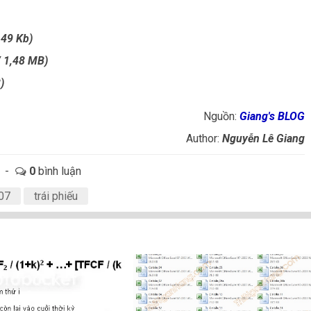
149 Kb)
 1,48 MB)
)
Nguồn:
Giang's BLOG
Author:
Nguyễn Lê Giang
-
0
bình luận
07
trái phiếu