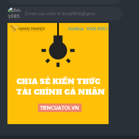
Email của mình là dung9856@gma…