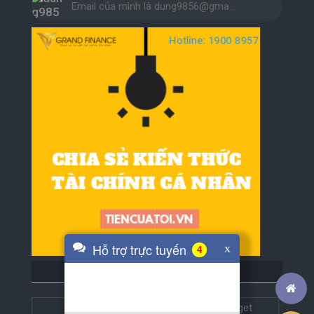
Email của mình là dung9856@gma…
Hỗ trợ trực tuyến
x
4
BLOG BẠN BÈ
Tech5s
Get this widget