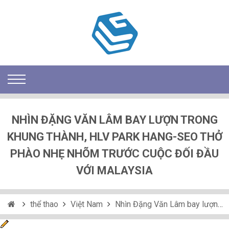
NHÌN ĐẶNG VĂN LÂM BAY LƯỢN TRONG
KHUNG THÀNH, HLV PARK HANG-SEO THỞ
PHÀO NHẸ NHÕM TRƯỚC CUỘC ĐỐI ĐẦU
VỚI MALAYSIA
thể thao
Việt Nam
Nhìn Đặng Văn Lâm bay lượn trong khung thành, HLV Park Hang-seo thở phào nhẹ nhõm trước cuộc đối đầu với Malaysia