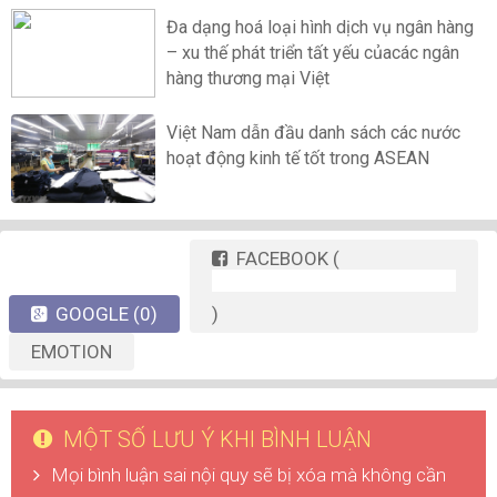
Đa dạng hoá loại hình dịch vụ ngân hàng
– xu thế phát triển tất yếu củacác ngân
hàng thương mại Việt
Việt Nam dẫn đầu danh sách các nước
hoạt động kinh tế tốt trong ASEAN
FACEBOOK
(
GOOGLE
(0)
)
EMOTION
MỘT SỐ LƯU Ý KHI BÌNH LUẬN
Mọi bình luận sai nội quy sẽ bị xóa mà không cần