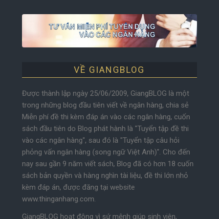
VỀ GIANGBLOG
Được thành lập ngày 25/06/2009, GiangBLOG là một
trong những blog đầu tiên viết về ngân hàng, chia sẻ
Miễn phí đề thi kèm đáp án vào các ngân hàng, cuốn
sách đầu tiên do Blog phát hành là "Tuyển tập đề thi
vào các ngân hàng", sau đó là "Tuyển tập câu hỏi
phỏng vấn ngân hàng (song ngữ Việt Anh)". Cho đến
nay sau gần 9 năm viết sách, Blog đã có hơn 18 cuốn
sách bản quyền và hàng nghìn tài liệu, đề thi lớn nhỏ
kèm đáp án, được đăng tại website
www.thinganhang.com.
GiangBLOG hoạt động vì sứ mệnh giúp sinh viên,