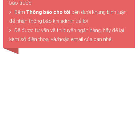
báo trước
Bấm
Thông báo cho tôi
bên dưới khung bình luận
để nhận thông báo khi admin trả lời
Để được tư vấn về thi tuyển ngân hàng, hãy để lại
kèm số điện thoại và/hoặc email của bạn nhé!