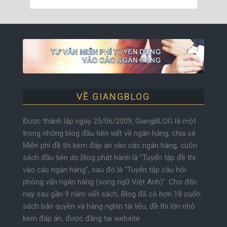
VỀ GIANGBLOG
Được thành lập ngày 25/06/2009, GiangBLOG là một
trong những blog đầu tiên viết về ngân hàng, chia sẻ
Miễn phí đề thi kèm đáp án vào các ngân hàng, cuốn
sách đầu tiên do Blog phát hành là "Tuyển tập đề thi
vào các ngân hàng", sau đó là "Tuyển tập câu hỏi
phỏng vấn ngân hàng (song ngữ Việt Anh)". Cho đến
nay sau gần 9 năm viết sách, Blog đã có hơn 18 cuốn
sách bản quyền và hàng nghìn tài liệu, đề thi lớn nhỏ
kèm đáp án, được đăng tại website