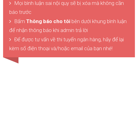
Mọi bình luận sai nội quy sẽ bị xóa mà không cần
báo trước
Bấm
Thông báo cho tôi
bên dưới khung bình luận
để nhận thông báo khi admin trả lời
Để được tư vấn về thi tuyển ngân hàng, hãy để lại
kèm số điện thoại và/hoặc email của bạn nhé!