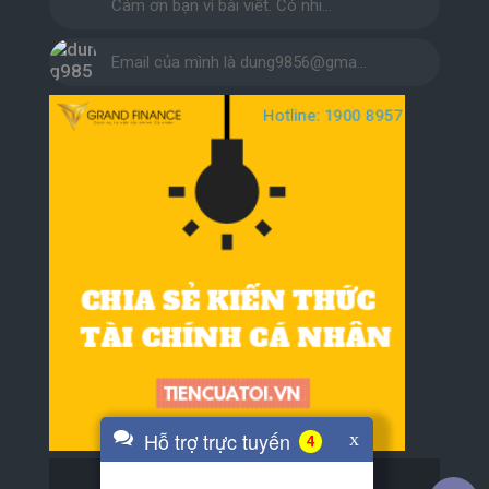
Cám ơn bạn vì bài viết. Có nhi…
Email của mình là dung9856@gma…
Hỗ trợ trực tuyến
x
4
BLOG BẠN BÈ