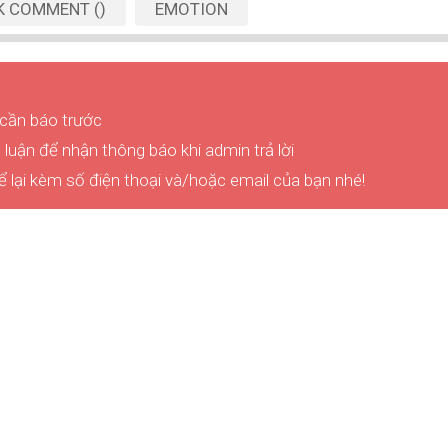
K
COMMENT
(
)
EMOTION
 cần báo trước
luận để nhận thông báo khi admin trả lời
ể lại kèm số điện thoại và/hoặc email của bạn nhé!