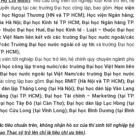
 Hồ Chí Minh)
: Yêu cầu ứng viên tốt nghiệp loại Khá trở lên, hệ
 tuyển dụng tại các trường Đại học công lập, bao gồm:
Học viện
Đại học Ngoại Thương (HN và TP HCM); Học viện Ngân hàng;
ia Hà Nội; Đại học Kinh tế TP. HCM; Đại học Ngân hàng TP.
 thuộc Đại học Huế; Đại học Kinh tế - Luật – thuộc Đại học
c Việt Nam liên kết với các trường Đại học nước ngoài/các
/các Trường Đại học nước ngoài có uy tín
và trường Đại học
TP. HCM);
viên tốt nghiệp Đại học trở lên, hệ chính quy chuyên ngành phù
i học công lập trong nước/các trường Đại học Việt Nam liên
/Đại học nước ngoài tại Việt Nam/các trường Đại học nước
oài công lập bao gồm:
Đại học RMIT (Hà Nội và TP. HCM); Đại
 dân lập Thăng Long (tại Hà Nội); Đại học dân lập Văn Lang
ng (tại TP. HCM); Đại học Tài chính – Marketing (tại TP.
ại học Tây Đô (tại Cần Thơ); Đại học dân lập Lạc Hồng (tại
 học Cửu Long (tại Vĩnh Long); Đại học Bình Dương (tại Bình
c tiêu chuẩn trên, không nhận hồ sơ của thí sinh tốt nghiệp
hệ
ạo Thạc sỹ trở lên chỉ là tiêu chí ưu tiên
).