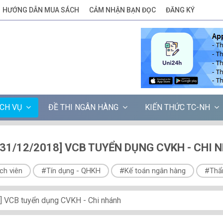
HƯỚNG DẪN MUA SÁCH
CẢM NHẬN BẠN ĐỌC
ĐĂNG KÝ
ỊCH VỤ
ĐỀ THI NGÂN HÀNG
KIẾN THỨC TC-NH
 31/12/2018] VCB TUYỂN DỤNG CVKH - CHI 
ch viên
#Tín dụng - QHKH
#Kế toán ngân hàng
#Thẩ
 VCB tuyển dụng CVKH - Chi nhánh