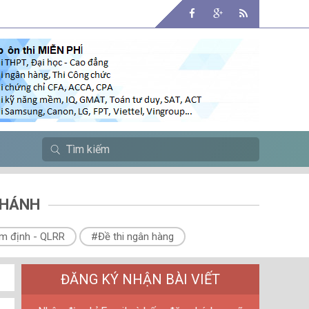
NHÁNH
m định - QLRR
#Đề thi ngân hàng
ĐĂNG KÝ NHẬN BÀI VIẾT