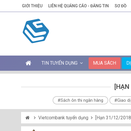
GIỚI THIỆU
LIÊN HỆ QUẢNG CÁO - ĐĂNG TIN
SƠ ĐỒ
TIN TUYỂN DỤNG
MUA SÁCH
D
[HẠN
#Sách ôn thi ngân hàng
#Giao dị
Vietcombank tuyển dụng
[Hạn 31/12/2018]