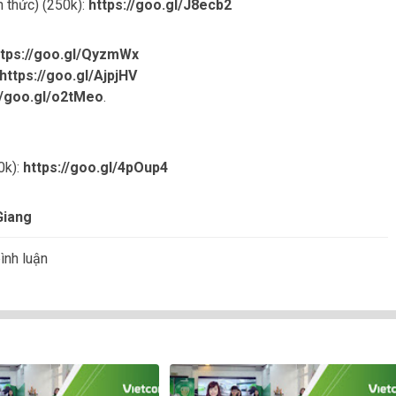
 thức) (250k):
https://goo.gl/J8ecb2
ttps://goo.gl/QyzmWx
https://goo.gl/AjpjHV
//goo.gl/o2tMeo
.
0k):
https://goo.gl/4pOup4
Giang
ình luận