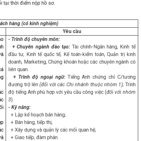
i tại thời điểm nộp hồ sơ.
ách hàng (có kinh nghiệm)
Yêu cầu
ho
- Trình độ chuyên môn:
nh
+ Chuyên ngành đào tạo:
Tài chính-Ngân hàng, Kinh tế
và
đầu tư, Kinh tế quốc tế, Kế toán-kiểm toán, Quản trị kinh
doanh, Marketing, Chứng khoán hoặc các chuyên ngành có
á
liên quan.
ng
+ Trình độ ngoại ngữ:
Tiếng Anh chứng chỉ C/tương
đương trở lên
(đối với các Chi nhánh thuộc nhóm 1);
Trình
ác
độ tiếng Anh phù hợp với yêu cầu công việc (
đối với nhóm
ác
3
).
́i
- Kỹ năng:
+ Lập kế hoạch bán hàng;
ệp
+ Bán hàng, tiếp thị;
ác
+ Xây dựng và quản lý các mối quan hệ;
và
+ Giao tiếp, đàm phán.