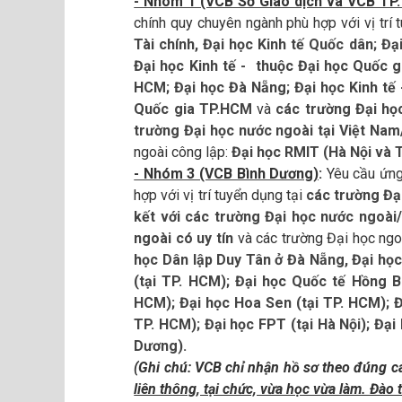
- Nhóm 1 (VCB Sở Giao dịch và VCB TP.
chính quy chuyên ngành phù hợp với vị trí
Tài chính, Đại học Kinh tế Quốc dân; 
Đại học Kinh tế - thuộc Đại học Quốc g
HCM; Đại học Đà Nẵng; Đại học Kinh tế -
Quốc gia TP.HCM
và
các trường Đại họ
trường Đại học nước ngoài tại Việt Nam
ngoài công lập:
Đại học RMIT (Hà Nội và 
- Nhóm 3 (VCB Bình Dương)
:
Yêu cầu ứng 
hợp với vị trí tuyển dụng tại
các trường Đạ
kết với các trường Đại học nước ngoài
ngoài có uy tín
và các trường Đại học ng
học Dân lập Duy Tân ở Đà Nẵng, Đại học
(tại TP. HCM); Đại học Quốc tế Hồng Bà
HCM); Đại học Hoa Sen (tại TP. HCM); Đ
TP. HCM); Đại học FPT (tại Hà Nội); Đại
Dương).
(Ghi chú: VCB chỉ nhận hồ sơ theo đúng cá
liên thông, tại chức, vừa học vừa làm. Đào t