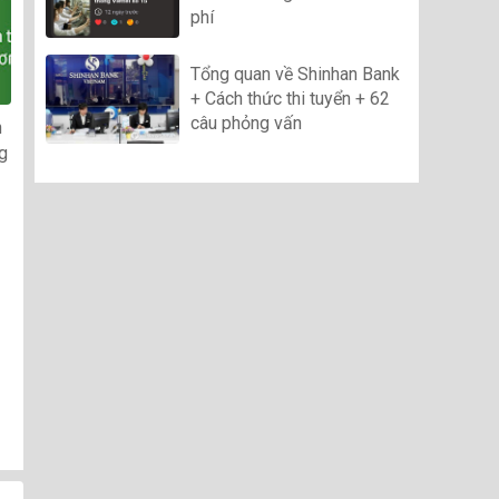
phí
Tổng quan về Shinhan Bank
+ Cách thức thi tuyển + 62
câu phỏng vấn
n
g