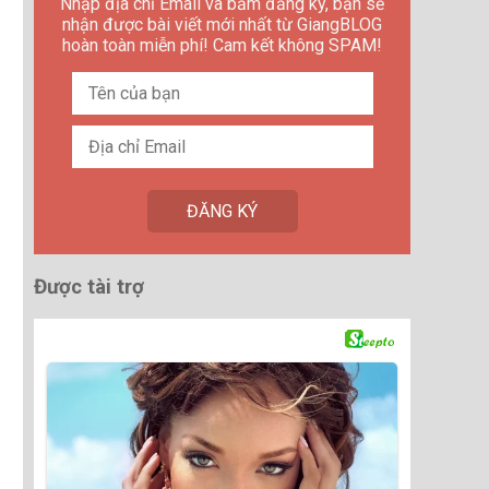
Nhập địa chỉ Email và bấm đăng ký, bạn sẽ
nhận được bài viết mới nhất từ GiangBLOG
hoàn toàn miễn phí! Cam kết không SPAM!
Được tài trợ