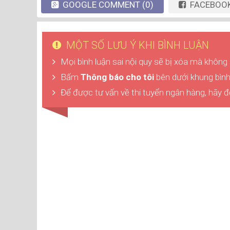
GOOGLE
COMMENT
(0)
FACEBOO
MỘT SỐ LƯU Ý KHI BÌNH LUẬN
Mọi bình luận sai nội quy sẽ bị xóa mà không
Bấm
Thông báo cho tôi
bên dưới khung bình 
Để được tư vấn về thi tuyển ngân hàng, hãy đ