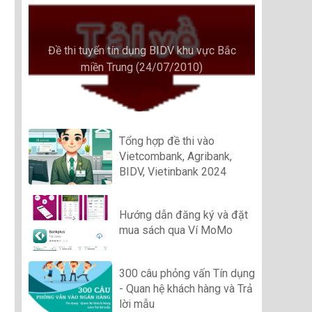
Đề thi tuyển tín dụng BIDV khu vực Bắc
miền Trung (24/07/2010)
Tổng hợp đề thi vào
Vietcombank, Agribank,
BIDV, Vietinbank 2024
Hướng dẫn đăng ký và đặt
mua sách qua Ví MoMo
300 câu phỏng vấn Tín dụng
- Quan hệ khách hàng và Trả
lời mẫu