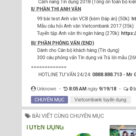
Cẩm nang Tín dụng 2018 (Tổng ôn toàn bộ kiến
II/ PHẦN THI ANH VĂN
99 bài test Anh văn VCB (kèm Đáp án) (50k):
h
Mẫu câu hỏi Anh văn Vietcombank 2017 (35k):
Tuyển tập Anh văn thi ngân hàng (270k):
https:
III/ PHẦN PHỎNG VẤN (END)
Dành cho Cán bộ khách hàng (Tín dụng)
300 câu phỏng vấn Tín dụng và Trả lời mẫu (26
=============
HOTLINE TƯ VẤN 24/24:
0888.888.713 - Mr 
Unknown
-
8:05 AM
ngày
9/19/18
-
0
b
CHUYÊN MỤC
Vietcombank tuyển dụng
BÀI VIẾT CÙNG CHUYÊN MỤC