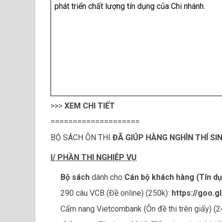
phát triển chất lượng tín dụng của Chi nhánh.
>>>
XEM CHI TIẾT
====================
BỘ SÁCH ÔN THI
ĐÃ GIÚP HÀNG NGHÌN THÍ S
I/ PHẦN THI NGHIỆP VỤ
Bộ sách
dành cho
Cán bộ khách hàng (Tín d
290 câu VCB (Đề online) (250k):
https://goo.g
Cẩm nang Vietcombank (Ôn đề thi trên giấy) (2