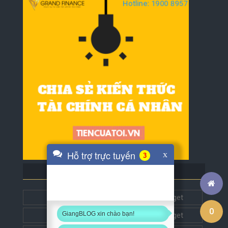
Hỗ trợ trực tuyến
x
3
BLOG BẠN BÈ
Tech5s
Get this widget
0
GiangBLOG xin chào bạn!
Đặt liên kết
Get this widget