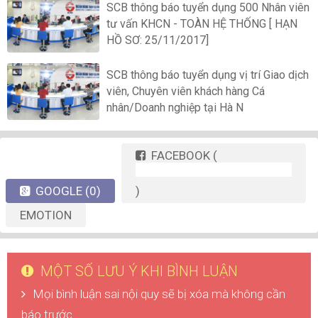
SCB thông báo tuyển dụng 500 Nhân viên
tư vấn KHCN - TOÀN HỆ THỐNG [ HẠN
HỒ SƠ: 25/11/2017]
SCB thông báo tuyển dụng vị trí Giao dịch
viên, Chuyên viên khách hàng Cá
nhân/Doanh nghiệp tại Hà N
FACEBOOK
(
GOOGLE
(0)
)
EMOTION
MỘT SỐ LƯU Ý KHI BÌNH LUẬN
Mọi bình luận sai nội quy sẽ bị xóa mà không cần
báo trước