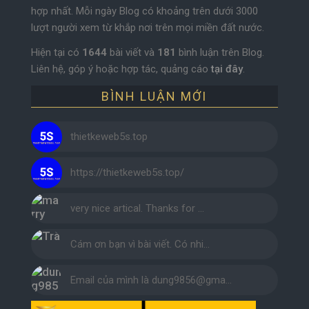
hợp nhất. Mỗi ngày Blog có khoảng trên dưới 3000
lượt người xem từ khắp nơi trên mọi miền đất nước.
Hiện tại có
1644
bài viết và
181
bình luận trên Blog.
Liên hệ, góp ý hoặc hợp tác, quảng cáo
tại đây
.
BÌNH LUẬN MỚI
thietkeweb5s.top
https://thietkeweb5s.top/
very nice artical. Thanks for …
Cám ơn bạn vì bài viết. Có nhi…
Email của mình là dung9856@gma…