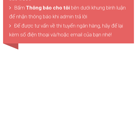
Bấm
Thông báo cho tôi
bên dưới khung bình luận
để nhận thông báo khi admin trả lời
Để được tư vấn về thi tuyển ngân hàng, hãy để lại
kèm số điện thoại và/hoặc email của bạn nhé!