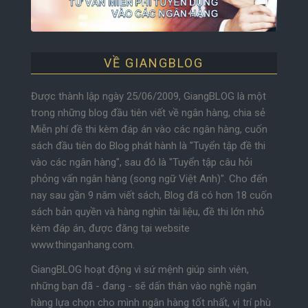
VỀ GIANGBLOG
Được thành lập ngày 25/06/2009, GiangBLOG là một
trong những blog đầu tiên viết về ngân hàng, chia sẻ
Miễn phí đề thi kèm đáp án vào các ngân hàng, cuốn
sách đầu tiên do Blog phát hành là "Tuyển tập đề thi
vào các ngân hàng", sau đó là "Tuyển tập câu hỏi
phỏng vấn ngân hàng (song ngữ Việt Anh)". Cho đến
nay sau gần 9 năm viết sách, Blog đã có hơn 18 cuốn
sách bản quyền và hàng nghìn tài liệu, đề thi lớn nhỏ
kèm đáp án, được đăng tại website
www.thinganhang.com.
GiangBLOG hoạt động vì sứ mệnh giúp sinh viên,
những bạn đã - đang - sẽ dấn thân vào nghề ngân
hàng lựa chọn cho mình ngân hàng tốt nhất, vị trí phù