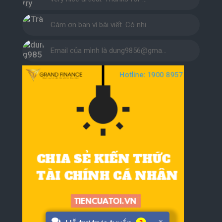
Cám ơn bạn vì bài viết. Có nhi…
Email của mình là dung9856@gma…
x