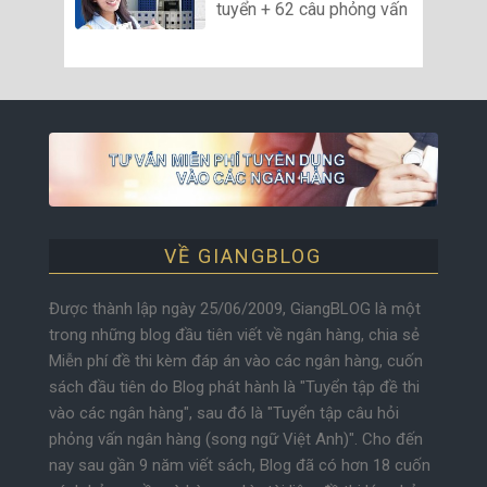
tuyển + 62 câu phỏng vấn
VỀ GIANGBLOG
Được thành lập ngày 25/06/2009, GiangBLOG là một
trong những blog đầu tiên viết về ngân hàng, chia sẻ
Miễn phí đề thi kèm đáp án vào các ngân hàng, cuốn
sách đầu tiên do Blog phát hành là "Tuyển tập đề thi
vào các ngân hàng", sau đó là "Tuyển tập câu hỏi
phỏng vấn ngân hàng (song ngữ Việt Anh)". Cho đến
nay sau gần 9 năm viết sách, Blog đã có hơn 18 cuốn