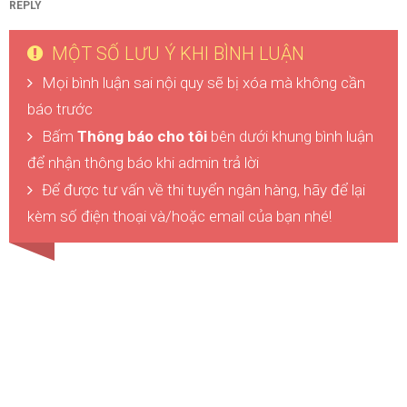
REPLY
MỘT SỐ LƯU Ý KHI BÌNH LUẬN
Mọi bình luận sai nội quy sẽ bị xóa mà không cần
báo trước
Bấm
Thông báo cho tôi
bên dưới khung bình luận
để nhận thông báo khi admin trả lời
Để được tư vấn về thi tuyển ngân hàng, hãy để lại
kèm số điện thoại và/hoặc email của bạn nhé!