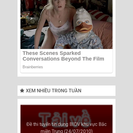
XEM NHIỀU TRONG TUẦN
Đề thi tuyển tín dụng BIDV khu vực Bắc
miền Trung (24/07/2010)