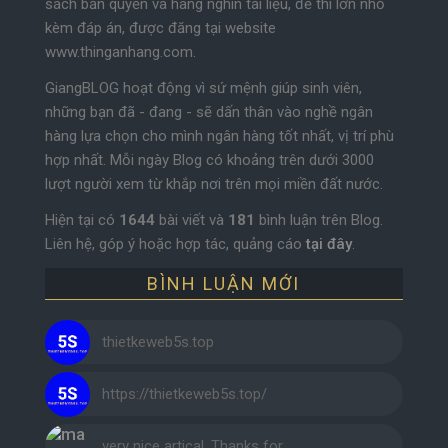
sách bản quyền và hàng nghìn tài liệu, đề thi lớn nhỏ
kèm đáp án, được đăng tại website
www.thinganhang.com.
GiangBLOG hoạt động vì sứ mệnh giúp sinh viên,
những bạn đã - đang - sẽ dấn thân vào nghề ngân
hàng lựa chọn cho mình ngân hàng tốt nhất, vị trí phù
hợp nhất. Mỗi ngày Blog có khoảng trên dưới 3000
lượt người xem từ khắp nơi trên mọi miền đất nước.
Hiện tại có
1644
bài viết và
181
bình luận trên Blog.
Liên hệ, góp ý hoặc hợp tác, quảng cáo
tại đây
.
BÌNH LUẬN MỚI
thietkeweb5s.top
https://thietkeweb5s.top/
very nice artical. Thanks for …