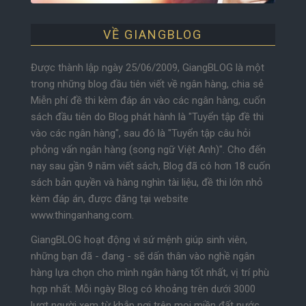
VỀ GIANGBLOG
Được thành lập ngày 25/06/2009, GiangBLOG là một
trong những blog đầu tiên viết về ngân hàng, chia sẻ
Miễn phí đề thi kèm đáp án vào các ngân hàng, cuốn
sách đầu tiên do Blog phát hành là "Tuyển tập đề thi
vào các ngân hàng", sau đó là "Tuyển tập câu hỏi
phỏng vấn ngân hàng (song ngữ Việt Anh)". Cho đến
nay sau gần 9 năm viết sách, Blog đã có hơn 18 cuốn
sách bản quyền và hàng nghìn tài liệu, đề thi lớn nhỏ
kèm đáp án, được đăng tại website
www.thinganhang.com.
GiangBLOG hoạt động vì sứ mệnh giúp sinh viên,
những bạn đã - đang - sẽ dấn thân vào nghề ngân
hàng lựa chọn cho mình ngân hàng tốt nhất, vị trí phù
hợp nhất. Mỗi ngày Blog có khoảng trên dưới 3000
lượt người xem từ khắp nơi trên mọi miền đất nước.