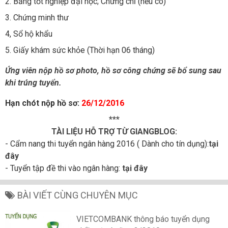
2. Bằng tốt nghiệp đại học; Chứng chỉ (nếu có)
3. Chứng minh thư
4, Sổ hộ khẩu
5. Giấy khám sức khỏe (Thời hạn 06 tháng)
Ứng viên nộp hồ sơ photo, hồ sơ công chứng sẽ bổ sung sau
khi trúng tuyển.
Hạn chót nộp hồ sơ:
26/12/2016
***
TÀI LIỆU HỖ TRỢ TỪ GIANGBLOG:
- Cẩm nang thi tuyển ngân hàng 2016 ( Dành cho tín dụng):
tại
đây
- Tuyển tập đề thi vào ngân hàng:
tại đây
BÀI VIẾT CÙNG CHUYÊN MỤC
VIETCOMBANK thông báo tuyển dụng