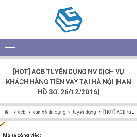
[HOT] ACB TUYỂN DỤNG NV DỊCH VỤ
KHÁCH HÀNG TIỀN VAY TẠI HÀ NỘI [HẠN
HỒ SƠ: 26/12/2016]
acb
cán bộ tín dụng
tuyển dụng
[HOT] ACB tuyển dụng NV Dịch vụ Khách hàng tiền vay tại Hà Nội [Hạn hồ sơ: 26/12/2016]
Mô tả công việc: