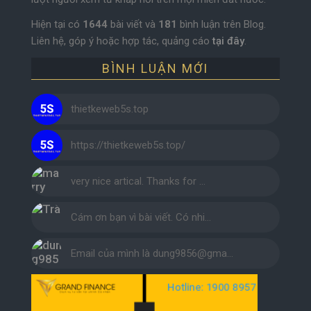
Hiện tại có
1644
bài viết và
181
bình luận trên Blog.
Liên hệ, góp ý hoặc hợp tác, quảng cáo
tại đây
.
BÌNH LUẬN MỚI
thietkeweb5s.top
https://thietkeweb5s.top/
very nice artical. Thanks for …
Cám ơn bạn vì bài viết. Có nhi…
Email của mình là dung9856@gma…