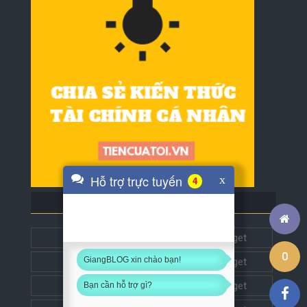
Hỗ trợ trực tuyến
x
4
BLOG BẠN BÈ
Tech5s
Get this widget
0
GiangBLOG xin chào bạn!
Đặt liên kết
Get this widget
Đặt liên kết
Get this widget
Bạn cần hỗ trợ gì?