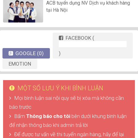
ACB tuyển dụng NV Dịch vụ khách hàng
tại Hà Nội
FACEBOOK
(
GOOGLE
(0)
)
EMOTION
MỘT SỐ LƯU Ý KHI BÌNH LUẬN
Mọi bình luận sai nội quy sẽ bị xóa mà không cần
báo trước
Bấm
Thông báo cho tôi
bên dưới khung bình luận
để nhận thông báo khi admin trả lời
Để được tư vấn về thi tuyển ngân hàng, hãy để lại