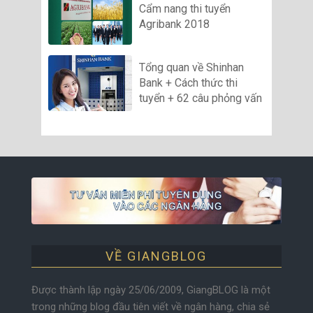
Cẩm nang thi tuyển
Agribank 2018
Tổng quan về Shinhan
Bank + Cách thức thi
tuyển + 62 câu phỏng vấn
VỀ GIANGBLOG
Được thành lập ngày 25/06/2009, GiangBLOG là một
trong những blog đầu tiên viết về ngân hàng, chia sẻ