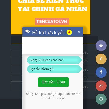
Hỗ trợ trực tuyến
x
4
BLOG BẠN BÈ
Tech5s
Get this widget
0
GiangBLOG xin chào bạn!
Đặt liên kết
Get this widget
Đặt liên kết
Get this widget
Bạn cần hỗ trợ gì?
Đặt liên kết
Get this widget
Bắt đầu Chat
Đặt liên kết
Get this widget
Chú ý: Bạn phải đăng nhập
Facebook
mới
có thể trò chuyện.
Copyright © 2018
GiangBLOG