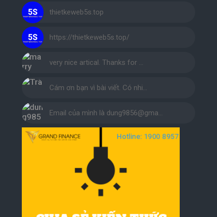
thietkeweb5s.top
https://thietkeweb5s.top/
very nice artical. Thanks for …
Cám ơn bạn vì bài viết. Có nhi…
Email của mình là dung9856@gma…