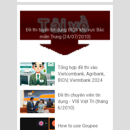
Đề thi tuyển tín dụng BIDV khu vực Bắc
miền Trung (24/07/2010)
Tổng hợp đề thi vào
Vietcombank, Agribank,
BIDV, Vietinbank 2024
Đề thi chuyên viên tín
dụng - VIB Việt Trì (tháng
6/2010)
How to use Goupee