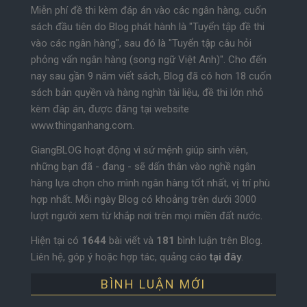
Miễn phí đề thi kèm đáp án vào các ngân hàng, cuốn
sách đầu tiên do Blog phát hành là "Tuyển tập đề thi
vào các ngân hàng", sau đó là "Tuyển tập câu hỏi
phỏng vấn ngân hàng (song ngữ Việt Anh)". Cho đến
nay sau gần 9 năm viết sách, Blog đã có hơn 18 cuốn
sách bản quyền và hàng nghìn tài liệu, đề thi lớn nhỏ
kèm đáp án, được đăng tại website
www.thinganhang.com.
GiangBLOG hoạt động vì sứ mệnh giúp sinh viên,
những bạn đã - đang - sẽ dấn thân vào nghề ngân
hàng lựa chọn cho mình ngân hàng tốt nhất, vị trí phù
hợp nhất. Mỗi ngày Blog có khoảng trên dưới 3000
lượt người xem từ khắp nơi trên mọi miền đất nước.
Hiện tại có
1644
bài viết và
181
bình luận trên Blog.
Liên hệ, góp ý hoặc hợp tác, quảng cáo
tại đây
.
BÌNH LUẬN MỚI