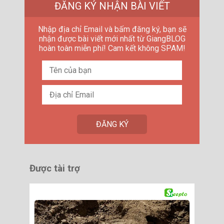
ĐĂNG KÝ NHẬN BÀI VIẾT
Nhập địa chỉ Email và bấm đăng ký, bạn sẽ
nhận được bài viết mới nhất từ GiangBLOG
hoàn toàn miễn phí! Cam kết không SPAM!
Được tài trợ