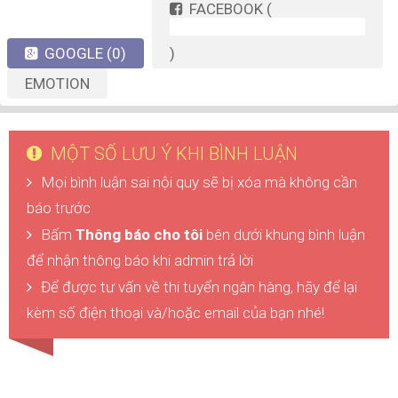
FACEBOOK
(
GOOGLE
(0)
)
EMOTION
MỘT SỐ LƯU Ý KHI BÌNH LUẬN
Mọi bình luận sai nội quy sẽ bị xóa mà không cần
báo trước
Bấm
Thông báo cho tôi
bên dưới khung bình luận
để nhận thông báo khi admin trả lời
Để được tư vấn về thi tuyển ngân hàng, hãy để lại
kèm số điện thoại và/hoặc email của bạn nhé!