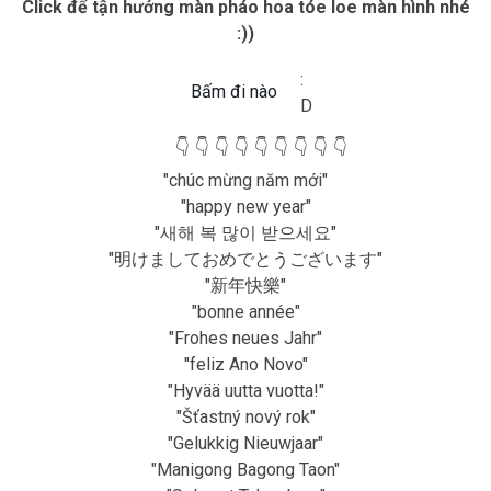
Click để tận hưởng màn pháo hoa tóe loe màn hình nhé
:))
:
Bấm đi nào
D
👇
👇
👇
👇
👇
👇
👇
👇
👇
"chúc mừng năm mới"
"happy new year"
"새해 복 많이 받으세요"
"明けましておめでとうございます"
"新年快樂"
"bonne année"
"Frohes neues Jahr"
"feliz Ano Novo"
"Hyvää uutta vuotta!"
"Šťastný nový rok"
"Gelukkig Nieuwjaar"
"Manigong Bagong Taon"