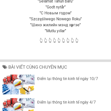
"Selamat Tahun baru"
"Godt nytår"
"С Новым годом"
"Szczęśliwego Nowego Roku"
"Шинэ жилийн мэнд хүргэе"
"Mutlu yıllar"
👆
👆
👆
👆
👆
👆
👆
👆
👆
BÀI VIẾT CÙNG CHUYÊN MỤC
Điểm lại thông tin kinh tế ngày 10/7
Điểm lại thông tin kinh tế ngày 4/7