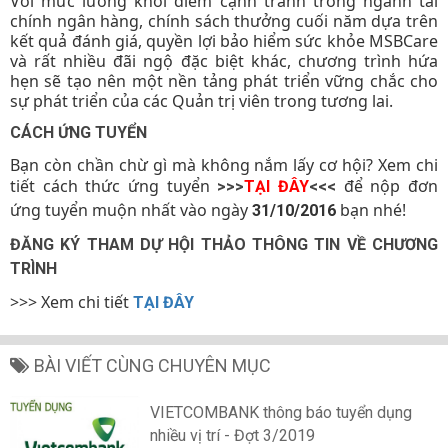
Với mức lương khởi điểm cạnh tranh trong ngành tài
chính ngân hàng, chính sách thưởng cuối năm dựa trên
kết quả đánh giá, quyền lợi bảo hiểm sức khỏe MSBCare
và rất nhiều đãi ngộ đặc biệt khác, chương trình hứa
hẹn sẽ tạo nên một nền tảng phát triển vững chắc cho
sự phát triển của các Quản trị viên trong tương lai.
CÁCH ỨNG TUYỂN
Bạn còn chần chừ gì mà không nắm lấy cơ hội? Xem chi
tiết cách thức ứng tuyển
để nộp đơn
>>>
TẠI ĐÂY
<<<
ứng tuyển muộn nhất vào ngày
bạn nhé!
31/10/2016
ĐĂNG KÝ THAM DỰ HỘI THẢO THÔNG TIN VỀ CHƯƠNG
TRÌNH
>>> Xem chi tiết
TẠI ĐÂY
BÀI VIẾT CÙNG CHUYÊN MỤC
VIETCOMBANK thông báo tuyển dụng
nhiều vị trí - Đợt 3/2019