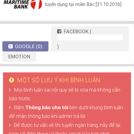
tuyển dụng tại miền Bắc [31.10.2016]
FACEBOOK
(
GOOGLE
(0)
)
EMOTION
MỘT SỐ LƯU Ý KHI BÌNH LUẬN
Mọi bình luận sai nội quy sẽ bị xóa mà không cần
báo trước
Bấm
Thông báo cho tôi
bên dưới khung bình luận
để nhận thông báo khi admin trả lời
Để được tư vấn về thi tuyển ngân hàng, hãy để lại
kèm số điện thoại và/hoặc email của bạn nhé!