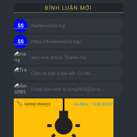
BÌNH LUẬN MỚI
thietkeweb5s.top
https://thietkeweb5s.top/
very nice artical. Thanks for …
Cám ơn bạn vì bài viết. Có nhi…
Email của mình là dung9856@gma…