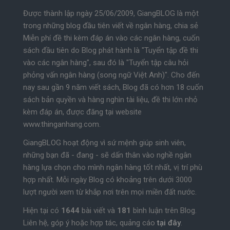
Được thành lập ngày 25/06/2009, GiangBLOG là một
trong những blog đầu tiên viết về ngân hàng, chia sẻ
Miễn phí đề thi kèm đáp án vào các ngân hàng, cuốn
sách đầu tiên do Blog phát hành là "Tuyển tập đề thi
vào các ngân hàng", sau đó là "Tuyển tập câu hỏi
phỏng vấn ngân hàng (song ngữ Việt Anh)". Cho đến
nay sau gần 9 năm viết sách, Blog đã có hơn 18 cuốn
sách bản quyền và hàng nghìn tài liệu, đề thi lớn nhỏ
kèm đáp án, được đăng tại website
www.thinganhang.com.
GiangBLOG hoạt động vì sứ mệnh giúp sinh viên,
những bạn đã - đang - sẽ dấn thân vào nghề ngân
hàng lựa chọn cho mình ngân hàng tốt nhất, vị trí phù
hợp nhất. Mỗi ngày Blog có khoảng trên dưới 3000
lượt người xem từ khắp nơi trên mọi miền đất nước.
Hiện tại có
1644
bài viết và
181
bình luận trên Blog.
Liên hệ, góp ý hoặc hợp tác, quảng cáo
tại đây
.