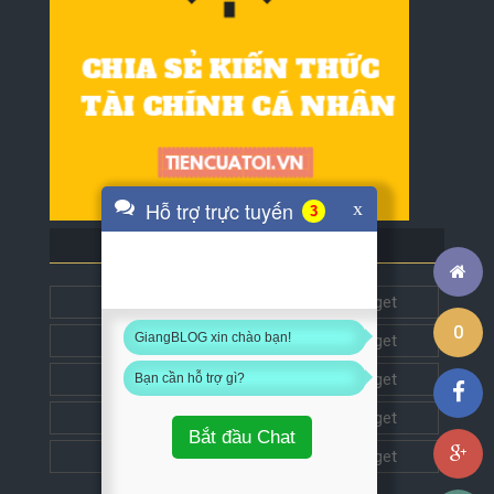
Hỗ trợ trực tuyến
x
4
BLOG BẠN BÈ
Tech5s
Get this widget
0
GiangBLOG xin chào bạn!
Đặt liên kết
Get this widget
Đặt liên kết
Get this widget
Bạn cần hỗ trợ gì?
Đặt liên kết
Get this widget
Bắt đầu Chat
Đặt liên kết
Get this widget
Chú ý: Bạn phải đăng nhập
Facebook
mới