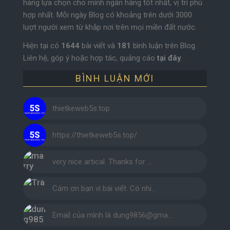
hàng lựa chọn cho mình ngân hàng tốt nhất, vị trí phù
hợp nhất. Mỗi ngày Blog có khoảng trên dưới 3000
lượt người xem từ khắp nơi trên mọi miền đất nước.
Hiện tại có
1644
bài viết và
181
bình luận trên Blog.
Liên hệ, góp ý hoặc hợp tác, quảng cáo
tại đây
.
BÌNH LUẬN MỚI
thietkeweb5s.top
https://thietkeweb5s.top/
very nice artical. Thanks for …
Cám ơn bạn vì bài viết. Có nhi…
Email của mình là dung9856@gma…