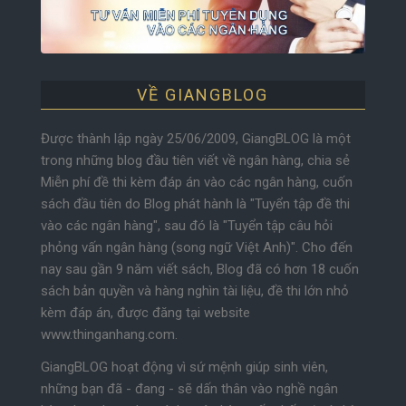
VỀ GIANGBLOG
Được thành lập ngày 25/06/2009, GiangBLOG là một
trong những blog đầu tiên viết về ngân hàng, chia sẻ
Miễn phí đề thi kèm đáp án vào các ngân hàng, cuốn
sách đầu tiên do Blog phát hành là "Tuyển tập đề thi
vào các ngân hàng", sau đó là "Tuyển tập câu hỏi
phỏng vấn ngân hàng (song ngữ Việt Anh)". Cho đến
nay sau gần 9 năm viết sách, Blog đã có hơn 18 cuốn
sách bản quyền và hàng nghìn tài liệu, đề thi lớn nhỏ
kèm đáp án, được đăng tại website
www.thinganhang.com.
GiangBLOG hoạt động vì sứ mệnh giúp sinh viên,
những bạn đã - đang - sẽ dấn thân vào nghề ngân