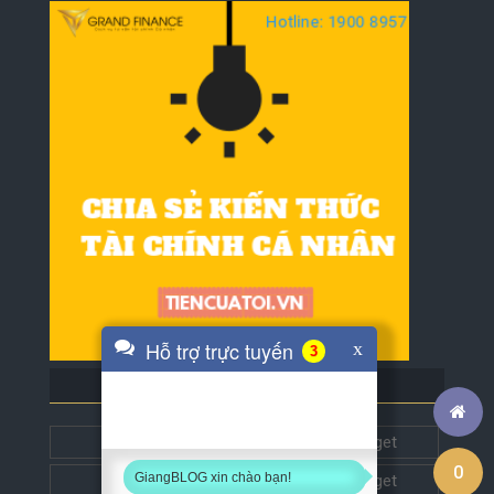
Hỗ trợ trực tuyến
x
4
BLOG BẠN BÈ
Tech5s
Get this widget
0
GiangBLOG xin chào bạn!
Đặt liên kết
Get this widget