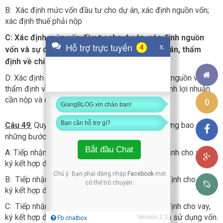
B: Xác định mức vốn đầu tư cho dự án, xác định nguồn vốn;
xác định thuế phải nộp
C: Xác định mức vốn đầu tư cho dự án, xác định nguồn
Hỗ trợ trực tuyến
x
4
vốn và sự đảm bảo
nguồn vốn tài trợ cho dự án, thẩm
định về chi phí, doanh thu, lợi nhuận
D: Xác định mức vốn đầu tư cho dự án, xác định nguồn vốn,
thẩm định về chi phí, doanh thu, lợi nhuận, xác định lợi nhuận
cần nộp và để lại.
0
GiangBLOG xin chào bạn!
Bạn cần hỗ trợ gì?
Câu 49
:
Quy trình cho vay theo dự án thông thường bao gồm
những bước nào?
Bắt đầu Chat
A: Tiếp nhận hồ sơ xin vay, thẩm định và quyết định cho vay,
ký kết hợp đồng tín dụng.
Chú ý: Bạn phải đăng nhập
Facebook
mới
B: Tiếp nhận hồ sơ xin vay, thẩm định và quyết định cho vay,
có thể trò chuyện.
ký kết hợp đồng TD, giải ngân.
C: Tiếp nhận hồ sơ xin vay, thẩm định và quyết định cho vay,
ký kết hợp đồng TD, giải ngân, giám sát quá trình sử dụng vốn.
Fb chatbox
Version 2.3