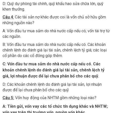
D: Quỹ dự phòng tài chính, quỹ khấu hao sửa chữa lớn, quỹ
khen thưởng.
Câu 4
:
Các tài sản nợ khác được coi là vốn chủ sở hữu gồm
những nguồn nào?
A: Vốn đầu tư mua sắm do nhà nước cấp nếu có; vốn tài trợ từ
các nguồn.
B: Vốn đầu tư mua sắm do nhà nước cấp nếu có. Các khoản
chênh lệnh do đánh giá lại tài sản, chênh lệch tỷ giá; các loại
cổ phần do các cổ đông góp thêm.
C: Vốn đầu tư mua sắm do nhà nước cấp nếu có. Các
khoản chênh lệnh do đánh giá lại tài sản, chênh lệch tỷ
giá, lợi nhuận được để lại chưa phân bổ cho các quỹ.
D: Các khoản chênh lệnh do đánh giá lại tài sản, lợi nhuận
được để lại chưa phân bổ cho các quỹ​
Câu 5:
Vốn huy động của NHTM gồm những loại nào?
A: Tiền gửi, vốn vay các tổ chức tín dụng khác và NHTW;
vốn vay trên thị trường vốn, nguồn vốn khác.