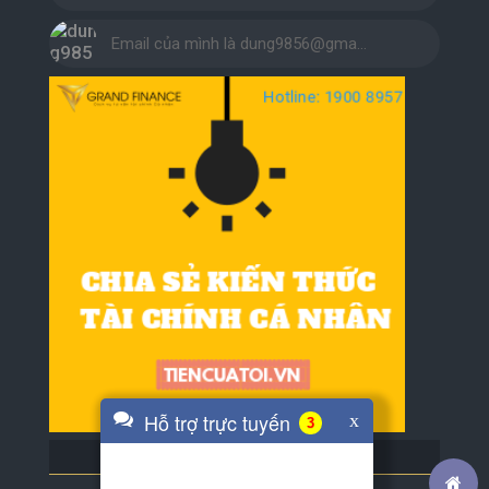
Email của mình là dung9856@gma…
Hỗ trợ trực tuyến
x
4
BLOG BẠN BÈ