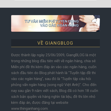
VỀ GIANGBLOG
Được thành lập ngày 25/06/2009, GiangBLOG là một
trong những blog đầu tiên viết về ngân hàng, chia sẻ
Miễn phí đề thi kèm đáp án vào các ngân hàng, cuốn
sách đầu tiên do Blog phát hành là "Tuyển tập đề thi
vào các ngân hàng", sau đó là "Tuyển tập câu hỏi
phỏng vấn ngân hàng (song ngữ Việt Anh)". Cho đến
nay sau gần 9 năm viết sách, Blog đã có hơn 18 cuốn
sách bản quyền và hàng nghìn tài liệu, đề thi lớn nhỏ
kèm đáp án, được đăng tại website
www.thinganhang.com.