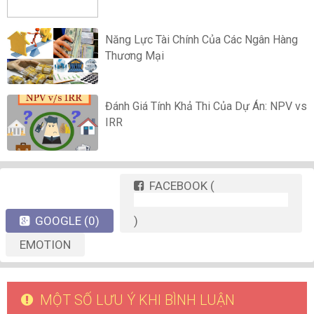
Năng Lực Tài Chính Của Các Ngân Hàng
Thương Mại
Đánh Giá Tính Khả Thi Của Dự Án: NPV vs
IRR
FACEBOOK
(
GOOGLE
(0)
)
EMOTION
MỘT SỐ LƯU Ý KHI BÌNH LUẬN