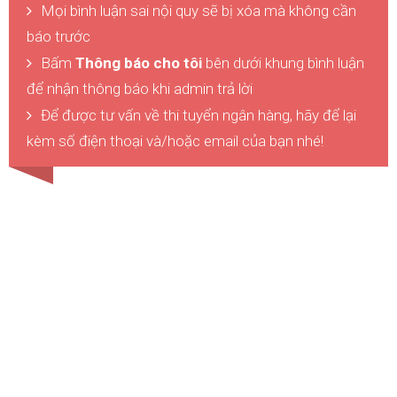
Mọi bình luận sai nội quy sẽ bị xóa mà không cần
báo trước
Bấm
Thông báo cho tôi
bên dưới khung bình luận
để nhận thông báo khi admin trả lời
Để được tư vấn về thi tuyển ngân hàng, hãy để lại
kèm số điện thoại và/hoặc email của bạn nhé!