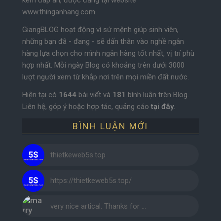
kèm đáp án, được đăng tại website
www.thinganhang.com.
GiangBLOG hoạt động vì sứ mệnh giúp sinh viên,
những bạn đã - đang - sẽ dấn thân vào nghề ngân
hàng lựa chọn cho mình ngân hàng tốt nhất, vị trí phù
hợp nhất. Mỗi ngày Blog có khoảng trên dưới 3000
lượt người xem từ khắp nơi trên mọi miền đất nước.
Hiện tại có
1644
bài viết và
181
bình luận trên Blog.
Liên hệ, góp ý hoặc hợp tác, quảng cáo
tại đây
.
BÌNH LUẬN MỚI
thietkeweb5s.top
https://thietkeweb5s.top/
very nice artical. Thanks for …