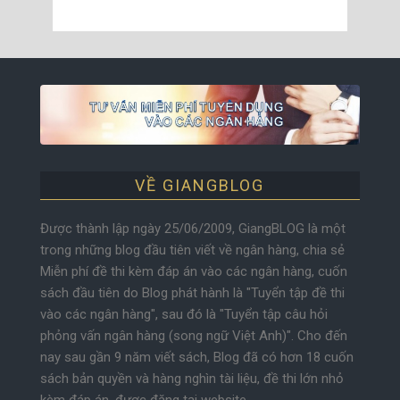
VỀ GIANGBLOG
Được thành lập ngày 25/06/2009, GiangBLOG là một
trong những blog đầu tiên viết về ngân hàng, chia sẻ
Miễn phí đề thi kèm đáp án vào các ngân hàng, cuốn
sách đầu tiên do Blog phát hành là "Tuyển tập đề thi
vào các ngân hàng", sau đó là "Tuyển tập câu hỏi
phỏng vấn ngân hàng (song ngữ Việt Anh)". Cho đến
nay sau gần 9 năm viết sách, Blog đã có hơn 18 cuốn
sách bản quyền và hàng nghìn tài liệu, đề thi lớn nhỏ