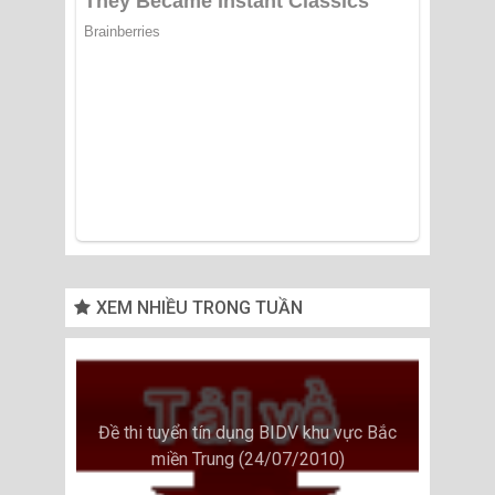
XEM NHIỀU TRONG TUẦN
Đề thi tuyển tín dụng BIDV khu vực Bắc
miền Trung (24/07/2010)