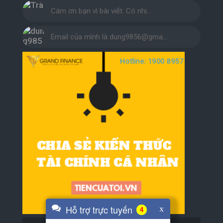
Cám ơn bạn vì bài viết. Có nhi…
Email của mình là dung9856@gma…
Hỗ trợ trực tuyến
x
4