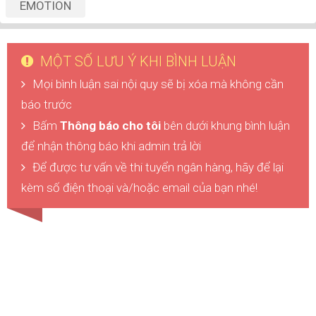
EMOTION
MỘT SỐ LƯU Ý KHI BÌNH LUẬN
Mọi bình luận sai nội quy sẽ bị xóa mà không cần
báo trước
Bấm
Thông báo cho tôi
bên dưới khung bình luận
để nhận thông báo khi admin trả lời
Để được tư vấn về thi tuyển ngân hàng, hãy để lại
kèm số điện thoại và/hoặc email của bạn nhé!