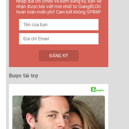
Nhập địa chỉ Email và bấm đăng ký, bạn sẽ
nhận được bài viết mới nhất từ GiangBLOG
hoàn toàn miễn phí! Cam kết không SPAM!
Được tài trợ