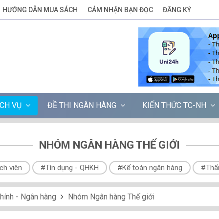
HƯỚNG DẪN MUA SÁCH
CẢM NHẬN BẠN ĐỌC
ĐĂNG KÝ
ỊCH VỤ
ĐỀ THI NGÂN HÀNG
KIẾN THỨC TC-NH
NHÓM NGÂN HÀNG THẾ GIỚI
ch viên
#Tín dụng - QHKH
#Kế toán ngân hàng
#Thẩ
chính - Ngân hàng
Nhóm Ngân hàng Thế giới