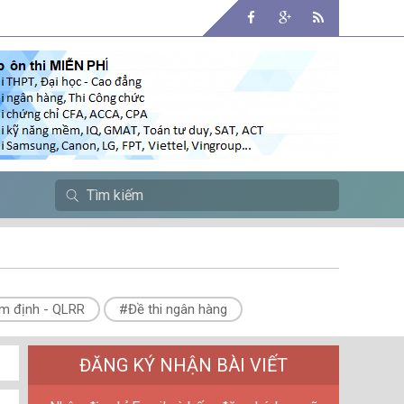
m định - QLRR
#Đề thi ngân hàng
ĐĂNG KÝ NHẬN BÀI VIẾT