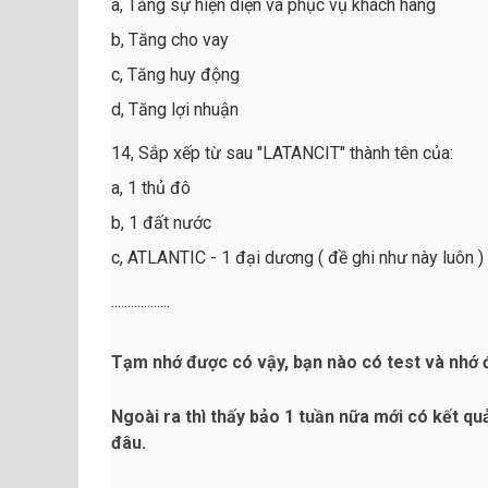
a, Tăng sự hiện diện và phục vụ khách hàng
b, Tăng cho vay
c, Tăng huy động
d, Tăng lợi nhuận
14, Sắp xếp từ sau "LATANCIT" thành tên của:
a, 1 thủ đô
b, 1 đất nước
c, ATLANTIC - 1 đại dương ( đề ghi như này luôn )
..................
Tạm nhớ được có vậy, bạn nào có test và nhớ 
Ngoài ra thì thấy bảo 1 tuần nữa mới có kết q
đâu.