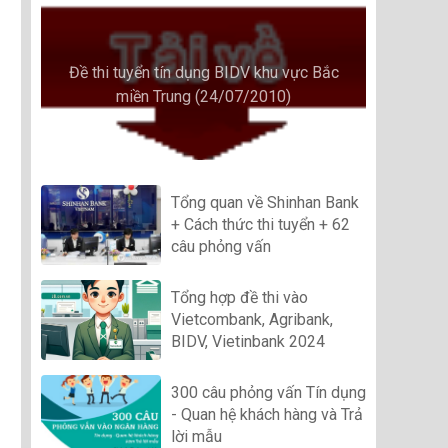
Đề thi tuyển tín dụng BIDV khu vực Bắc
miền Trung (24/07/2010)
Tổng quan về Shinhan Bank
+ Cách thức thi tuyển + 62
câu phỏng vấn
Tổng hợp đề thi vào
Vietcombank, Agribank,
BIDV, Vietinbank 2024
300 câu phỏng vấn Tín dụng
- Quan hệ khách hàng và Trả
lời mẫu