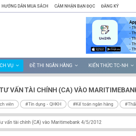
HƯỚNG DẪN MUA SÁCH
CẢM NHẬN BẠN ĐỌC
ĐĂNG KÝ
ỊCH VỤ
ĐỀ THI NGÂN HÀNG
KIẾN THỨC TC-NH
 TƯ VẤN TÀI CHÍNH (CA) VÀO MARITIMEBAN
ch viên
#Tín dụng - QHKH
#Kế toán ngân hàng
#Thẩ
Tư vấn tài chính (CA) vào Maritimebank 4/5/2012