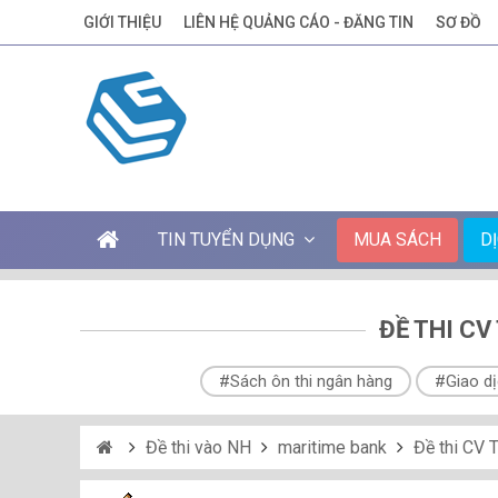
GIỚI THIỆU
LIÊN HỆ QUẢNG CÁO - ĐĂNG TIN
SƠ ĐỒ
TIN TUYỂN DỤNG
MUA SÁCH
D
ĐỀ THI CV
#Sách ôn thi ngân hàng
#Giao dị
Đề thi vào NH
maritime bank
Đề thi CV 