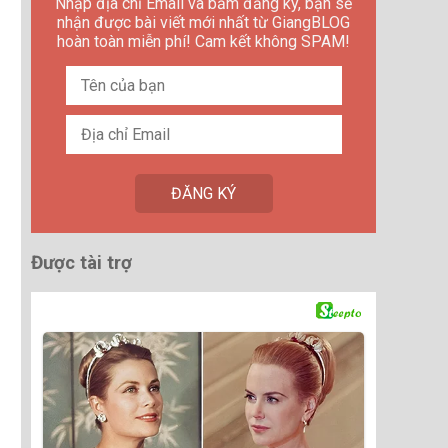
Nhập địa chỉ Email và bấm đăng ký, bạn sẽ
nhận được bài viết mới nhất từ GiangBLOG
hoàn toàn miễn phí! Cam kết không SPAM!
Được tài trợ