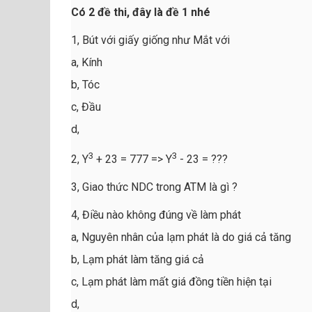
Có 2 đề thi, đây là đề 1 nhé
1, Bút với giấy giống như Mắt với
a, Kính
b, Tóc
c, Đầu
d,
3
3
2, Y
+ 23 = 777 => Y
- 23 = ???
3, Giao thức NDC trong ATM là gì ?
4, Điều nào không đúng về làm phát
a, Nguyên nhân của lạm phát là do giá cả tăng
b, Lạm phát làm tăng giá cả
c, Lạm phát làm mất giá đồng tiền hiện tại
d,