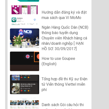
Hướng dẫn đăng ký và đặt
mua sách qua Ví MoMo
Ngân Hàng Quốc Dân (NCB)
thông báo tuyển dụng
Chuyên viên Khách hàng cá
nhân/doanh nghệp [ HẠN
HỒ SƠ: 30/09/2017]
How to use Goupee
(English)
Tổng hợp đề thi Kỹ sư Điện
tử Viễn thông Viettel miễn
phí
Danh sách Gói câu hỏi thi