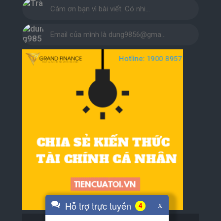
Cám ơn bạn vì bài viết. Có nhi…
Email của mình là dung9856@gma…
Hỗ trợ trực tuyến
x
4