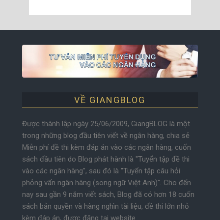
VỀ GIANGBLOG
Được thành lập ngày 25/06/2009, GiangBLOG là một
trong những blog đầu tiên viết về ngân hàng, chia sẻ
Miễn phí đề thi kèm đáp án vào các ngân hàng, cuốn
sách đầu tiên do Blog phát hành là "Tuyển tập đề thi
vào các ngân hàng", sau đó là "Tuyển tập câu hỏi
phỏng vấn ngân hàng (song ngữ Việt Anh)". Cho đến
nay sau gần 9 năm viết sách, Blog đã có hơn 18 cuốn
sách bản quyền và hàng nghìn tài liệu, đề thi lớn nhỏ
kèm đáp án, được đăng tại website