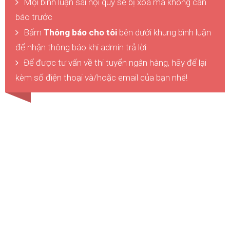
Mọi bình luận sai nội quy sẽ bị xóa mà không cần
báo trước
Bấm
Thông báo cho tôi
bên dưới khung bình luận
để nhận thông báo khi admin trả lời
Để được tư vấn về thi tuyển ngân hàng, hãy để lại
kèm số điện thoại và/hoặc email của bạn nhé!