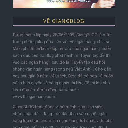
VỀ GIANGBLOG
Được thành lập ngày 25/06/2009, GiangBLOG là một
trong những blog đầu tiên viết về ngân hàng, chia sẻ
Miễn phí đề thi kèm đáp án vào các ngân hàng, cuốn
sách đầu tiên do Blog phát hành là "Tuyển tập đề thi
vào các ngân hàng", sau đó là "Tuyển tập câu hỏi
phỏng vấn ngân hàng (song ngữ Việt Anh)". Cho đến
nay sau gần 9 năm viết sách, Blog đã có hơn 18 cuốn
sách bản quyền và hàng nghìn tài liệu, đề thi lớn nhỏ
kèm đáp án, được đăng tại website
www.thinganhang.com.
GiangBLOG hoạt động vì sứ mệnh giúp sinh viên,
những bạn đã - đang - sẽ dấn thân vào nghề ngân
hàng lựa chọn cho mình ngân hàng tốt nhất, vị trí phù
hợp nhất. Mỗi ngày Blog có khoảng trên dưới 3000