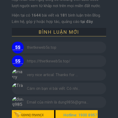
lượt người xem từ khắp nơi trên mọi miền đất nước.
Hiện tại có
1644
bài viết và
181
bình luận trên Blog.
Liên hệ, góp ý hoặc hợp tác, quảng cáo
tại đây
.
BÌNH LUẬN MỚI
thietkeweb5s.top
https://thietkeweb5s.top/
very nice artical. Thanks for …
Cám ơn bạn vì bài viết. Có nhi…
Email của mình là dung9856@gma…