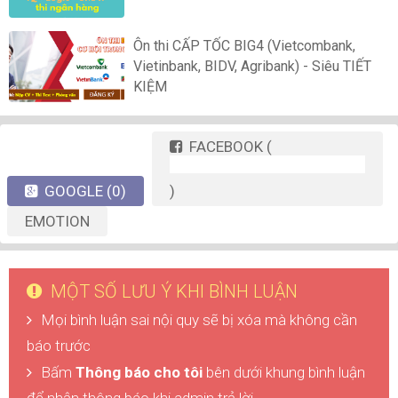
Ôn thi CẤP TỐC BIG4 (Vietcombank,
Vietinbank, BIDV, Agribank) - Siêu TIẾT
KIỆM
FACEBOOK
(
GOOGLE
(0)
)
EMOTION
MỘT SỐ LƯU Ý KHI BÌNH LUẬN
Mọi bình luận sai nội quy sẽ bị xóa mà không cần
báo trước
Bấm
Thông báo cho tôi
bên dưới khung bình luận