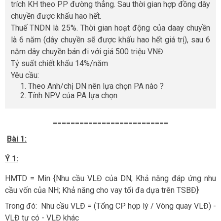
trích KH theo PP đường thẳng. Sau thời gian hợp đồng dây
chuyền được khấu hao hết.
Thuế TNDN là 25%. Thời gian hoạt động của daay chuyền
là 6 năm (dây chuyền sẽ được khấu hao hết giá trị), sau 6
năm dây chuyền bán đi với giá 500 triệu VNĐ
Tỷ suất chiết khấu 14%/năm
Yêu cầu:
Theo Anh/chị DN nên lựa chọn PA nào ?
Tính NPV của PA lựa chọn
==========================
Bài 1:
Ý 1:
HMTD = Min {Nhu cầu VLĐ của DN; Khả năng đáp ứng nhu
cầu vốn của NH; Khả năng cho vay tối đa dựa trên TSBĐ}
Trong đó: Nhu cầu VLĐ = (Tổng CP hợp lý / Vòng quay VLĐ) -
VLĐ tự có - VLĐ khác