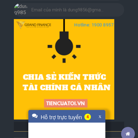
Email của mình là dung9856@gma…
Hỗ trợ trực tuyến
x
4
BLOG BẠN BÈ