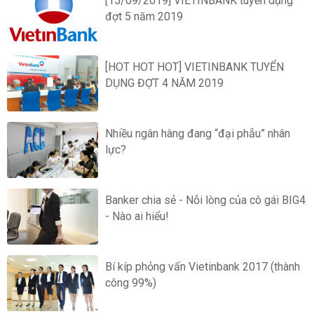
[15/09/2019] VIETINBANK tuyển dụng
đợt 5 năm 2019
[HOT HOT HOT] VIETINBANK TUYỂN
DỤNG ĐỢT 4 NĂM 2019
Nhiều ngân hàng đang “đại phẫu” nhân
lực?
Banker chia sẻ - Nỗi lòng của cô gái BIG4
- Nào ai hiểu!
Bí kíp phỏng vấn Vietinbank 2017 (thành
công 99%)