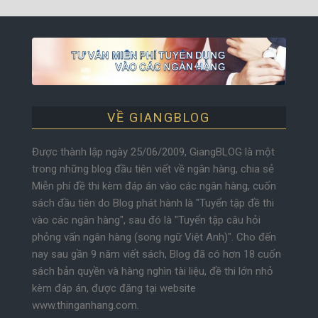
VỀ GIANGBLOG
Được thành lập ngày 25/06/2009, GiangBLOG là một
trong những blog đầu tiên viết về ngân hàng, chia sẻ
Miễn phí đề thi kèm đáp án vào các ngân hàng, cuốn
sách đầu tiên do Blog phát hành là "Tuyển tập đề thi
vào các ngân hàng", sau đó là "Tuyển tập câu hỏi
phỏng vấn ngân hàng (song ngữ Việt Anh)". Cho đến
nay sau gần 9 năm viết sách, Blog đã có hơn 18 cuốn
sách bản quyền và hàng nghìn tài liệu, đề thi lớn nhỏ
kèm đáp án, được đăng tại website
www.thinganhang.com.