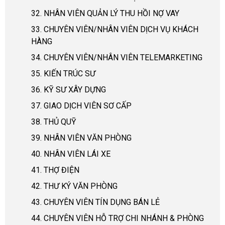
32. NHÂN VIÊN QUẢN LÝ THU HỒI NỢ VAY
33. CHUYÊN VIÊN/NHÂN VIÊN DỊCH VỤ KHÁCH
HÀNG
34. CHUYÊN VIÊN/NHÂN VIÊN TELEMARKETING
35. KIẾN TRÚC SƯ
36. KỸ SƯ XÂY DỰNG
37. GIAO DỊCH VIÊN SƠ CẤP
38. THỦ QUỸ
39. NHÂN VIÊN VĂN PHÒNG
40. NHÂN VIÊN LÁI XE
41. THỢ ĐIỆN
42. THƯ KÝ VĂN PHÒNG
43. CHUYÊN VIÊN TÍN DỤNG BÁN LẺ
44. CHUYÊN VIÊN HỖ TRỢ CHI NHÁNH & PHÒNG