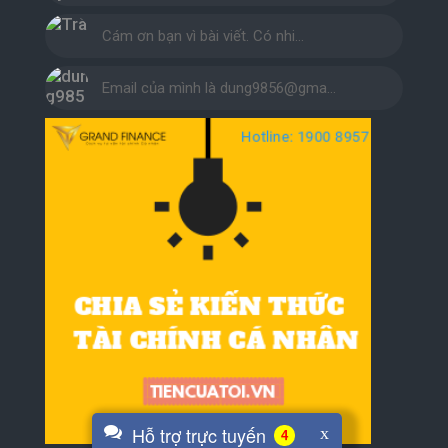
Cám ơn bạn vì bài viết. Có nhi…
Email của mình là dung9856@gma…
Hỗ trợ trực tuyến
x
4