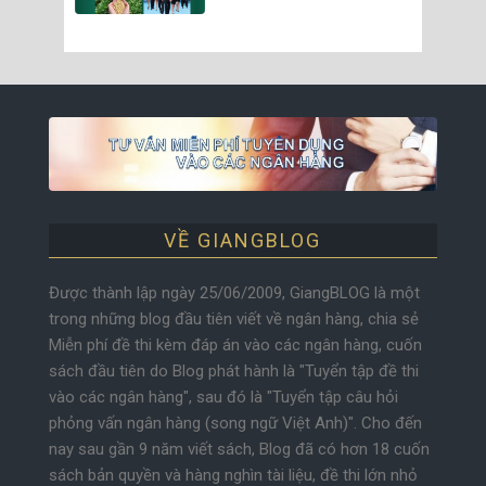
VỀ GIANGBLOG
Được thành lập ngày 25/06/2009, GiangBLOG là một
trong những blog đầu tiên viết về ngân hàng, chia sẻ
Miễn phí đề thi kèm đáp án vào các ngân hàng, cuốn
sách đầu tiên do Blog phát hành là "Tuyển tập đề thi
vào các ngân hàng", sau đó là "Tuyển tập câu hỏi
phỏng vấn ngân hàng (song ngữ Việt Anh)". Cho đến
nay sau gần 9 năm viết sách, Blog đã có hơn 18 cuốn
sách bản quyền và hàng nghìn tài liệu, đề thi lớn nhỏ