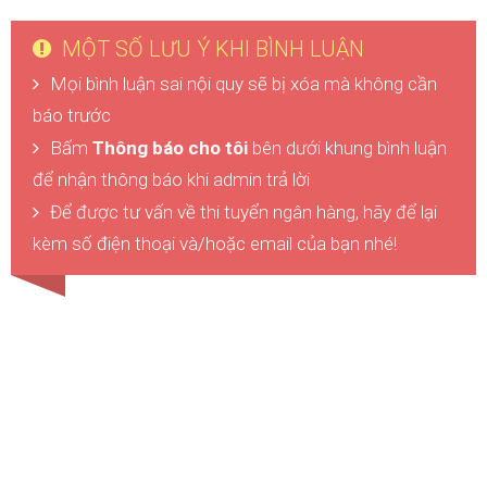
MỘT SỐ LƯU Ý KHI BÌNH LUẬN
Mọi bình luận sai nội quy sẽ bị xóa mà không cần
báo trước
Bấm
Thông báo cho tôi
bên dưới khung bình luận
để nhận thông báo khi admin trả lời
Để được tư vấn về thi tuyển ngân hàng, hãy để lại
kèm số điện thoại và/hoặc email của bạn nhé!