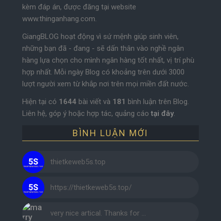
kèm đáp án, được đăng tại website
www.thinganhang.com.
GiangBLOG hoạt động vì sứ mệnh giúp sinh viên,
những bạn đã - đang - sẽ dấn thân vào nghề ngân
hàng lựa chọn cho mình ngân hàng tốt nhất, vị trí phù
hợp nhất. Mỗi ngày Blog có khoảng trên dưới 3000
lượt người xem từ khắp nơi trên mọi miền đất nước.
Hiện tại có
1644
bài viết và
181
bình luận trên Blog.
Liên hệ, góp ý hoặc hợp tác, quảng cáo
tại đây
.
BÌNH LUẬN MỚI
thietkeweb5s.top
https://thietkeweb5s.top/
very nice artical. Thanks for …