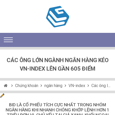
CÁC ÔNG LỚN NGÀNH NGÂN HÀNG KÉO
VN-INDEX LÊN GẦN 605 ĐIỂM
Chứng khoán
ngân hàng
VN-index
Các ông lớn ngành ngân hàng kéo VN-Index lên gần 605 điểm
BID LÀ CỔ PHIẾU TÍCH CỰC NHẤT TRONG NHÓM
NGÂN HÀNG KHI NHANH CHÓNG KHỚP LỆNH HƠN 1