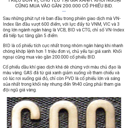
TRIỆU ĐƠN VỊ, CHỦ YẾU TẠI GIÁ XANH. KHỐI NGOẠI
CŨNG MUA VÀO GẦN 200.000 CỔ PHIẾU BID.
Sau những phút rụt rè ban đầu trong phiên giao dịch mà VN-
Index lần đầu vượt 600 điểm, với lực đẩy từ VNM, VIC và 3
ông lớn ngành ngân hàng là VCB, BID và CTG, chỉ số VN-Index
đã tiếp tục tăng gần 5 điểm.
BID là cổ phiếu tích cực nhất trong nhóm ngân hàng khi nhanh
chóng khớp lệnh hơn 1 triệu đơn vị, chủ yếu tại giá xanh. Khối
ngoại cũng mua vào gần 200.000 cổ phiếu BID.
Cổ phiếu dầu khí giao dịch khá dè chừng với màu chủ đạo là
màu vàng. GAS đã từ giá xanh giảm xuống về tham chiếu và
có lúc rơi xuống giá đỏ, chỉ còn PVD là cổ phiếu lớn và sáng
sủa nhất trong khối này nhưng đến 9h40 cũng phải tham gia
đội ngũ giá vàng.