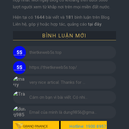
hợp nhất. Mỗi ngày Blog có khoảng trên dưới 3000
lượt người xem từ khắp nơi trên mọi miền đất nước.
Hiện tại có
1644
bài viết và
181
bình luận trên Blog.
Liên hệ, góp ý hoặc hợp tác, quảng cáo
tại đây
.
BÌNH LUẬN MỚI
thietkeweb5s.top
https://thietkeweb5s.top/
very nice artical. Thanks for …
Cám ơn bạn vì bài viết. Có nhi…
Email của mình là dung9856@gma…