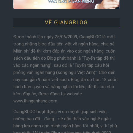
VỀ GIANGBLOG
Được thành lập ngày 25/06/2009, GiangBLOG là một
trong những blog đầu tiên viết về ngân hàng, chia sẻ
Miễn phí đề thi kèm đáp án vào các ngân hàng, cuốn
sách đầu tiên do Blog phát hành là "Tuyển tập đề thi
vào các ngân hàng", sau đó là "Tuyển tập câu hỏi
phỏng vấn ngân hàng (song ngữ Việt Anh)". Cho đến
nay sau gần 9 năm viết sách, Blog đã có hơn 18 cuốn
sách bản quyền và hàng nghìn tài liệu, đề thi lớn nhỏ
kèm đáp án, được đăng tại website
www.thinganhang.com.
GiangBLOG hoạt động vì sứ mệnh giúp sinh viên,
những bạn đã - đang - sẽ dấn thân vào nghề ngân
hàng lựa chọn cho mình ngân hàng tốt nhất, vị trí phù